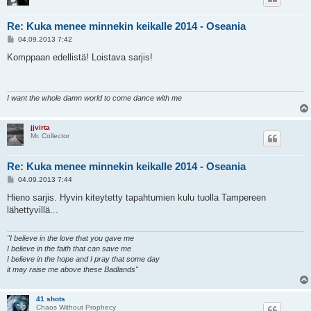
Re: Kuka menee minnekin keikalle 2014 - Oseania
V
04.09.2013 7:42
i
e
Komppaan edellistä! Loistava sarjis!
s
t
i
I want the whole damn world to come dance with me
jjvirta
Mr. Collector
Re: Kuka menee minnekin keikalle 2014 - Oseania
V
04.09.2013 7:44
i
e
Hieno sarjis. Hyvin kiteytetty tapahtumien kulu tuolla Tampereen
s
lähettyvillä...
t
i
"I believe in the love that you gave me
I believe in the faith that can save me
I believe in the hope and I pray that some day
it may raise me above these Badlands"
41 shots
Chaos Without Prophecy