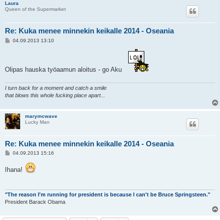
Laura
Queen of the Supermarket
Re: Kuka menee minnekin keikalle 2014 - Oseania
V
04.09.2013 13:10
i
e
s
t
Olipas hauska työaamun aloitus - go Aku
i
I turn back for a moment and catch a smile
that blows this whole fucking place apart...
marymcwave
Lucky Man
Re: Kuka menee minnekin keikalle 2014 - Oseania
V
04.09.2013 15:16
i
e
Ihana!
s
t
i
"The reason I'm running for president is because I can't be Bruce Springsteen."
President Barack Obama