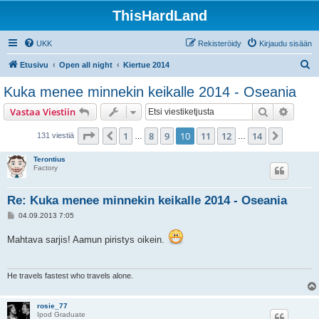
ThisHardLand
UKK
Rekisteröidy
Kirjaudu sisään
E
Etusivu
Open all night
Kiertue 2014
t
Kuka menee minnekin keikalle 2014 - Oseania
s
Etsi
Tarken
Vastaa Viestiin
i
Sivu
10
/
14
1
8
9
10
11
12
14
Edellinen
Seuraa
131 viestiä
…
…
Terontius
Factory
Re: Kuka menee minnekin keikalle 2014 - Oseania
V
04.09.2013 7:05
i
e
Mahtava sarjis! Aamun piristys oikein.
s
t
i
He travels fastest who travels alone.
rosie_77
Ipod Graduate