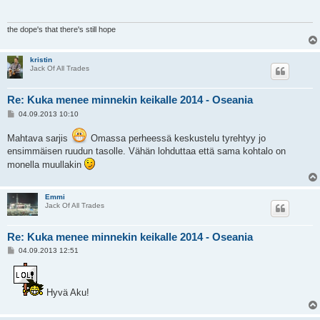
t
i
the dope's that there's still hope
kristin
Jack Of All Trades
Re: Kuka menee minnekin keikalle 2014 - Oseania
V
04.09.2013 10:10
i
e
Mahtava sarjis
Omassa perheessä keskustelu tyrehtyy jo
s
t
ensimmäisen ruudun tasolle. Vähän lohduttaa että sama kohtalo on
i
monella muullakin
Emmi
Jack Of All Trades
Re: Kuka menee minnekin keikalle 2014 - Oseania
V
04.09.2013 12:51
i
e
s
t
Hyvä Aku!
i