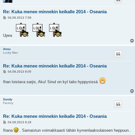
Re: Kuka menee minnekin keikalle 2014 - Oseania
V
04.09.2013 7:59
i
e
s
t
Upea
i
Annu
Lucky Man
Re: Kuka menee minnekin keikalle 2014 - Oseania
V
04.09.2013 8:05
i
e
Ihan loistava sarjis, Aku! Sinul on kyl taito hyppysissä
s
t
i
Sandy
Factory
Re: Kuka menee minnekin keikalle 2014 - Oseania
V
04.09.2013 8:18
i
e
Ihana
. Samaistun voimakkaasti tähän kymenlaaksolaiseen heppuun..
s