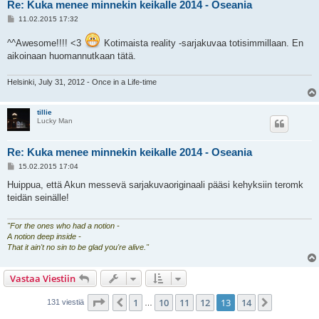
Re: Kuka menee minnekin keikalle 2014 - Oseania
V
11.02.2015 17:32
i
e
^^Awesome!!!! <3
Kotimaista reality -sarjakuvaa totisimmillaan. En
s
t
aikoinaan huomannutkaan tätä.
i
Helsinki, July 31, 2012 - Once in a Life-time
tillie
Lucky Man
Re: Kuka menee minnekin keikalle 2014 - Oseania
V
15.02.2015 17:04
i
e
Huippua, että Akun messevä sarjakuvaoriginaali pääsi kehyksiin teromk
s
teidän seinälle!
t
i
"For the ones who had a notion -
A notion deep inside -
That it ain't no sin to be glad you're alive."
Vastaa Viestiin
Sivu
13
/
14
1
10
11
12
13
14
Edellinen
Seuraava
131 viestiä
…