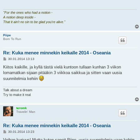
t
i
"For the ones who had a notion -
A notion deep inside -
That it ain't no sin to be glad you're alive."
Piipe
Born To Run
Re: Kuka menee minnekin keikalle 2014 - Oseania
V
30.01.2014 13:13
i
e
Kiitos kaikille, ja kyllä tästä vielä kuntoon tullaan kunhan 3 viikon
s
lomamatkan sijaan pitääkin 3 viikkoa saikkua ja sitten vaan uusia
t
i
suunnitelmia kehiin
Talk about a dream
Try to make it real
teromk
Travelin' Man
Re: Kuka menee minnekin keikalle 2014 - Oseania
V
30.01.2014 13:23
i
e
Voihan kurjuus! Mutta kuten sanoit Piipe, uusia suunnitelmia vaan kehiin.