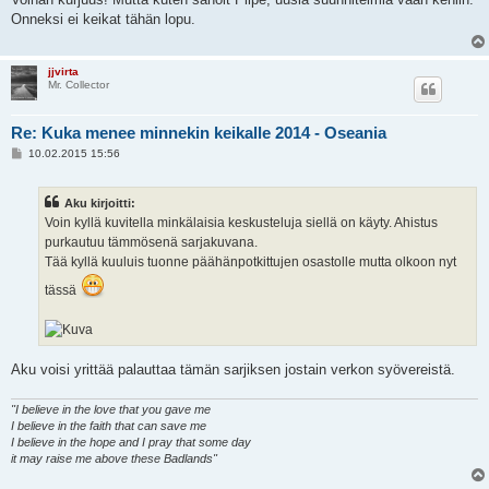
s
Onneksi ei keikat tähän lopu.
t
i
jjvirta
Mr. Collector
Re: Kuka menee minnekin keikalle 2014 - Oseania
V
10.02.2015 15:56
i
e
s
Aku kirjoitti:
t
i
Voin kyllä kuvitella minkälaisia keskusteluja siellä on käyty. Ahistus
purkautuu tämmösenä sarjakuvana.
Tää kyllä kuuluis tuonne päähänpotkittujen osastolle mutta olkoon nyt
tässä
Aku voisi yrittää palauttaa tämän sarjiksen jostain verkon syövereistä.
"I believe in the love that you gave me
I believe in the faith that can save me
I believe in the hope and I pray that some day
it may raise me above these Badlands"