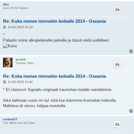
Aku
Jack Of All Trades
Re: Kuka menee minnekin keikalle 2014 - Oseania
V
10.02.2015 21:12
i
e
^
s
Palautin sinne alkuperäiselle paikalle ja tässä vielä uudelleen:
t
i
teromk
Travelin' Man
Re: Kuka menee minnekin keikalle 2014 - Oseania
V
11.02.2015 11:42
i
e
^ El classico! Signattu originaali kaunistaa meidän seinäämme.
s
t
i
Aika tarkkaan vuosi on nyt siitä kun kävimme Australian keikoilla.
Mahtava oli reissu, kelpaa muistella.
cortinaGT
The Wind and the Rain