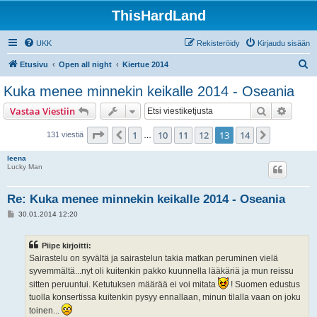
ThisHardLand
UKK
Rekisteröidy
Kirjaudu sisään
E
Etusivu
Open all night
Kiertue 2014
t
Kuka menee minnekin keikalle 2014 - Oseania
s
Etsi
Tarken
Vastaa Viestiin
i
Sivu
13
/
14
1
10
11
12
13
14
Edellinen
Seuraava
131 viestiä
…
leena
Lucky Man
Re: Kuka menee minnekin keikalle 2014 - Oseania
V
30.01.2014 12:20
i
e
s
Piipe kirjoitti:
t
i
Sairastelu on syvältä ja sairastelun takia matkan peruminen vielä
syvemmältä...nyt oli kuitenkin pakko kuunnella lääkäriä ja mun reissu
sitten peruuntui. Ketutuksen määrää ei voi mitata
! Suomen edustus
tuolla konsertissa kuitenkin pysyy ennallaan, minun tilalla vaan on joku
toinen...