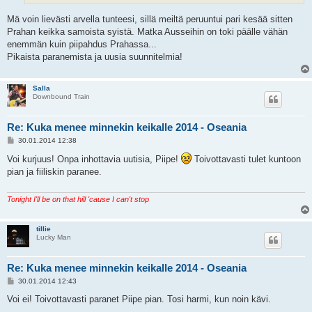
Mä voin lievästi arvella tunteesi, sillä meiltä peruuntui pari kesää sitten
Prahan keikka samoista syistä. Matka Ausseihin on toki päälle vähän
enemmän kuin piipahdus Prahassa...
Pikaista paranemista ja uusia suunnitelmia!
Salla
Downbound Train
Re: Kuka menee minnekin keikalle 2014 - Oseania
V
30.01.2014 12:38
i
e
Voi kurjuus! Onpa inhottavia uutisia, Piipe!
Toivottavasti tulet kuntoon
s
pian ja fiiliskin paranee.
t
i
Tonight I'll be on that hill 'cause I can't stop
tillie
Lucky Man
Re: Kuka menee minnekin keikalle 2014 - Oseania
V
30.01.2014 12:43
i
e
Voi ei! Toivottavasti paranet Piipe pian. Tosi harmi, kun noin kävi.
s