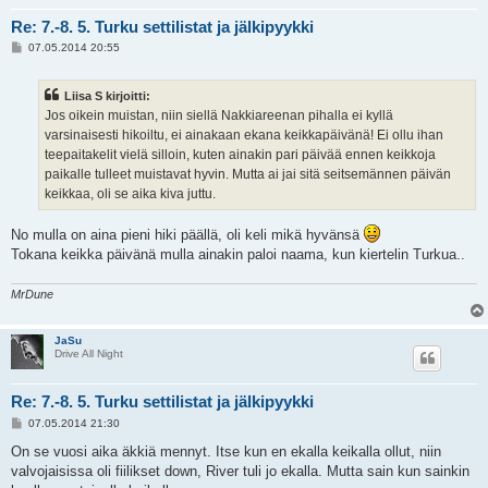
Re: 7.-8. 5. Turku settilistat ja jälkipyykki
V
07.05.2014 20:55
i
e
s
Liisa S kirjoitti:
t
i
Jos oikein muistan, niin siellä Nakkiareenan pihalla ei kyllä
varsinaisesti hikoiltu, ei ainakaan ekana keikkapäivänä! Ei ollu ihan
teepaitakelit vielä silloin, kuten ainakin pari päivää ennen keikkoja
paikalle tulleet muistavat hyvin. Mutta ai jai sitä seitsemännen päivän
keikkaa, oli se aika kiva juttu.
No mulla on aina pieni hiki päällä, oli keli mikä hyvänsä
Tokana keikka päivänä mulla ainakin paloi naama, kun kiertelin Turkua..
MrDune
JaSu
Drive All Night
Re: 7.-8. 5. Turku settilistat ja jälkipyykki
V
07.05.2014 21:30
i
e
On se vuosi aika äkkiä mennyt. Itse kun en ekalla keikalla ollut, niin
s
valvojaisissa oli fiilikset down, River tuli jo ekalla. Mutta sain kun sainkin
t
i