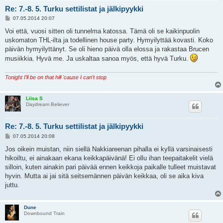
Re: 7.-8. 5. Turku settilistat ja jälkipyykki
V
07.05.2014 20:07
i
e
Voi että, vuosi sitten oli tunnelma katossa. Tämä oli se kaikinpuolin
s
uskomaton THL-ilta ja todellinen house party. Hymyilyttää kovasti. Koko
t
i
päivän hymyilyttänyt. Se oli hieno päivä olla elossa ja rakastaa Brucen
musiikkia. Hyvä me. Ja uskaltaa sanoa myös, että hyvä Turku.
Tonight I'll be on that hill 'cause I can't stop
Liisa S
Daydream Believer
Re: 7.-8. 5. Turku settilistat ja jälkipyykki
V
07.05.2014 20:08
i
e
Jos oikein muistan, niin siellä Nakkiareenan pihalla ei kyllä varsinaisesti
s
hikoiltu, ei ainakaan ekana keikkapäivänä! Ei ollu ihan teepaitakelit vielä
t
i
silloin, kuten ainakin pari päivää ennen keikkoja paikalle tulleet muistavat
hyvin. Mutta ai jai sitä seitsemännen päivän keikkaa, oli se aika kiva
juttu.
Dune
Downbound Train