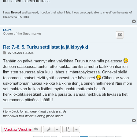
kuulla sen toisella keikalla.
I was
Bruced
and battered, I couldn´t tell what I felt. I was unrecognizable to myself on the seats of
HK-Areena 8.5.2013
Laura
Queen of the Supermarket
Re: 7.-8. 5. Turku settilistat ja jälkipyykki
V
07.05.2014 21:34
i
e
Tänään on päivä mennyt aina vaivihkaa Turun tunnelmiin palatessa
s
Jonoon saapuessa tuntui, ettei keikka tuu ikinä mutta kaikkien ihanien
t
i
ihmisten seurassa aika kului lähes silmänräpäyksessä. Onneksi siellä
tapaamani ihmiset eivät yhtä nopeasti ole hävinneet
Olihan se vaan
uskomattoman huikea keikka kaikkine ilon ja onnen hetkineen! Niin moni
sai mahtavan keikan lisäksi myös unohtumattomia hetkiä
henkilökohtaisestikin! Ja mikä parasta, samaa herkkua oli luvassa heti
seuraavana päivänä lisää!!!!
I turn back for a moment and catch a smile
that blows this whole fucking place apart...
Vastaa Viestiin