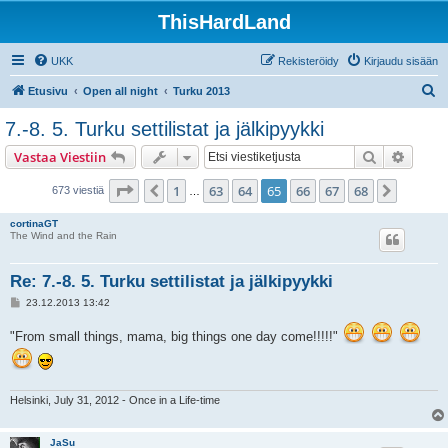
ThisHardLand
UKK
Rekisteröidy
Kirjaudu sisään
E
Etusivu
Open all night
Turku 2013
t
7.-8. 5. Turku settilistat ja jälkipyykki
s
Etsi
Tarken
Vastaa Viestiin
i
Sivu
65
/
68
1
63
64
65
66
67
68
Edellinen
Seuraa
673 viestiä
…
cortinaGT
The Wind and the Rain
Re: 7.-8. 5. Turku settilistat ja jälkipyykki
V
23.12.2013 13:42
i
e
"From small things, mama, big things one day come!!!!!"
s
t
i
Helsinki, July 31, 2012 - Once in a Life-time
JaSu