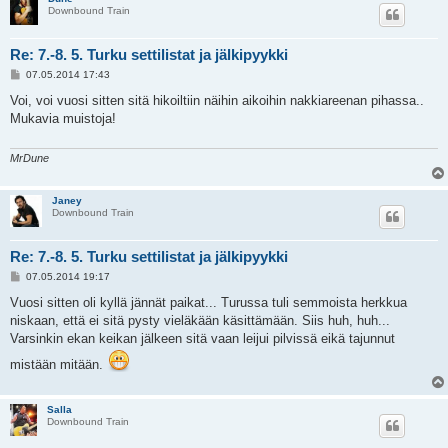
Downbound Train
Re: 7.-8. 5. Turku settilistat ja jälkipyykki
V
07.05.2014 17:43
i
e
Voi, voi vuosi sitten sitä hikoiltiin näihin aikoihin nakkiareenan pihassa..
s
Mukavia muistoja!
t
i
MrDune
Janey
Downbound Train
Re: 7.-8. 5. Turku settilistat ja jälkipyykki
V
07.05.2014 19:17
i
e
Vuosi sitten oli kyllä jännät paikat... Turussa tuli semmoista herkkua
s
niskaan, että ei sitä pysty vieläkään käsittämään. Siis huh, huh...
t
i
Varsinkin ekan keikan jälkeen sitä vaan leijui pilvissä eikä tajunnut
mistään mitään.
Salla
Downbound Train