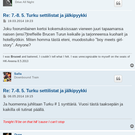
Drive All Night
Re: 7.-8. 5. Turku settilistat ja jälkipyykki
V
19.03.2014 19:23
i
e
Joku foorumilainen kertoi kokemuksissaan vieneen juuri tapaamansa
s
naisen (ensi?)treffeille Brucen Turun keikalle ja tarjonneensa kuoharit ja
t
i
hotelliyötkin. Miten homma tästä eteni, muodostuiko "boy meets girl-
story". Anyone?
I was
Bruced
and battered, I couldn´t tell what I felt. I was unrecognizable to myself on the seats of
HK-Areena 8.5.2013
Salla
Downbound Train
Re: 7.-8. 5. Turku settilistat ja jälkipyykki
V
06.05.2014 19:15
i
e
Ja huomenna juhlitaan Turku # 1 synttäriä. Vuosi tästä taaksepäin ja
s
kaikilla oli tutinat päällä.
t
i
Tonight I'll be on that hill 'cause I can't stop
Dune