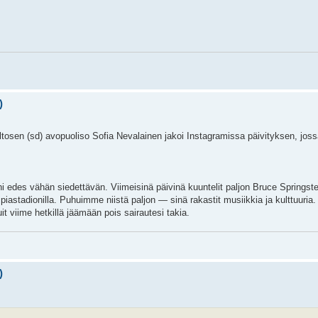
)
sen (sd) avopuoliso Sofia Nevalainen jakoi Instagramissa päivityksen, jos
ni edes vähän siedettävän. Viimeisinä päivinä kuuntelit paljon Bruce Springst
adionilla. Puhuimme niistä paljon — sinä rakastit musiikkia ja kulttuuria. S
 viime hetkillä jäämään pois sairautesi takia.
)