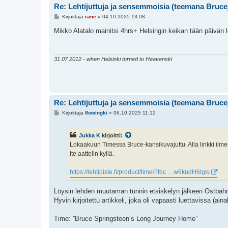
Re: Lehtijuttuja ja sensemmoisia (teemana Bruce
V
Kirjoittaja
rane
»
04.10.2025 13:08
i
e
Mikko Alatalo mainitsi 4hrs+ Helsingin keikan tään päivän 
s
t
i
31.07.2012 - when Helsinki turned to Heavenski
Re: Lehtijuttuja ja sensemmoisia (teemana Bruce
V
Kirjoittaja
flowingki
»
06.10.2025 11:12
i
e
s
Jukka K
kirjoitti:
t
i
Lokaakuun Timessa Bruce-kansikuvajuttu. Alla linkki ilme
Ite aattelin kyllä.
https://lehtipiste.fi/product/time/?fbc ... w6kudH6lgw
Löysin lehden muutaman tunnin etsiskelyn jälkeen Ostbahnh
Hyvin kirjoitettu artikkeli, joka oli vapaasti luettavissa (aina
Time: ”Bruce Springsteen’s Long Journey Home”