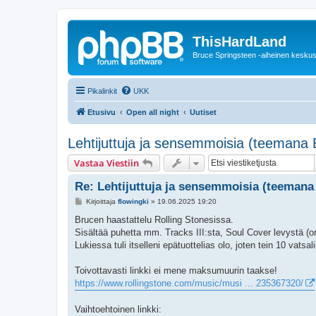
ThisHardLand
Bruce Springsteen -aiheinen keskus
Pikalinkit
UKK
Etusivu
Open all night
Uutiset
Lehtijuttuja ja sensemmoisia (teemana 
Vastaa Viestiin
Re: Lehtijuttuja ja sensemmoisia (teemana
V
Kirjoittaja
flowingki
»
19.06.2025 19:20
i
e
Brucen haastattelu Rolling Stonesissa.
s
Sisältää puhetta mm. Tracks III:sta, Soul Cover levystä (
t
i
Lukiessa tuli itselleni epätuottelias olo, joten tein 10 vatsali
Toivottavasti linkki ei mene maksumuurin taakse!
https://www.rollingstone.com/music/musi ... 235367320/
Vaihtoehtoinen linkki: