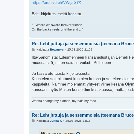
https://archive.ph/VWgsG
Edit: kirjoitusvirheitä korjattu.
"...Where we swore forever friends
On the backstreets until the end ..."
Re: Lehtijuttuja ja sensemmoisia (teemana Bruce
V
Kirjoittaja
Bowmore
»
25.08.2025 21:22
i
e
Ilta-Sanomista: Edesmenneen kansanedustajan Eemeli Pelto
s
muassa sitä, miten sairaus vaikutti Peltoseen.
t
i
Ja tässä ote tuosta kirjoituksesta:
Kuuntelen soittolistaasi kun olen kotona ja se tekee olosta
kappaleita. Näimme molemmat yhtyeet viime kesänä Olympiast
kanssani myös Musen konserttiin kesäkuussa, mutta jouduit
Wanna change my clothes, my hair, my face
Re: Lehtijuttuja ja sensemmoisia (teemana Bruce
V
Kirjoittaja
Jukka K
»
25.08.2025 23:18
i
e
s