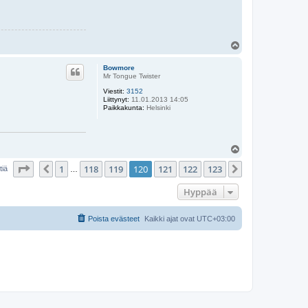
Y
l
ö
Bowmore
s
Mr Tongue Twister
Viestit:
3152
Liittynyt:
11.01.2013 14:05
Paikkakunta:
Helsinki
Y
l
Sivu
120
/
123
1
118
119
120
121
122
123
ö
Edellinen
Seuraava
tiä
…
s
Hyppää
Poista evästeet
Kaikki ajat ovat
UTC+03:00