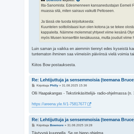
Bowmore
kirjoitti:
t
i
Ilta-Sanomista: Edesmenneen kansanedustajan Eemeli Pel
muassa sitä, miten sairaus vaikutti Peltoseen.
Ja tässä ote tuosta kirjoituksesta:
Kuuntelen soittolistaasi kun olen kotona ja se tekee olos
kappaleita. Näimme molemmat yhtyeet viime kesänä Olympias
myös Musen konserttiin kesäkuussa, mutta jouduit viime he
Luin saman ja vaikka en aiemmin tiennyt edes kyseistä kans
tuntematon ihminen saa viimeisiin päiviinsä vielä voimia tai
Kiitos Bow postauksesta.
Re: Lehtijuttuja ja sensemmoisia (teemana Bruce
V
Kirjoittaja
Philly
»
31.08.2025 15:36
i
e
Olli Haapakangas - Tekstinkäsittelijä- radio-ohjelmassa (n
s
t
i
https://areena.yle.fi/1-75817677
Re: Lehtijuttuja ja sensemmoisia (teemana Bruce
V
Kirjoittaja
Bowmore
»
31.08.2025 19:28
i
e
Täytyypä kuunnella. Se on hieno ohjelma.