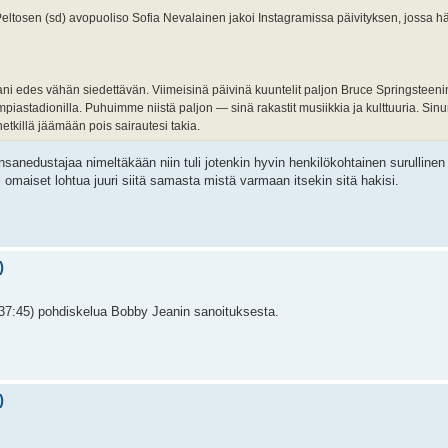
tosen (sd) avopuoliso Sofia Nevalainen jakoi Instagramissa päivityksen, jossa 
tani edes vähän siedettävän. Viimeisinä päivinä kuuntelit paljon Bruce Springsteen
tadionilla. Puhuimme niistä paljon — sinä rakastit musiikkia ja kulttuuria. Sinun 
tkillä jäämään pois sairautesi takia.
anedustajaa nimeltäkään niin tuli jotenkin hyvin henkilökohtainen surullinen 
 omaiset lohtua juuri siitä samasta mistä varmaan itsekin sitä hakisi.
)
. 37:45) pohdiskelua Bobby Jeanin sanoituksesta.
)