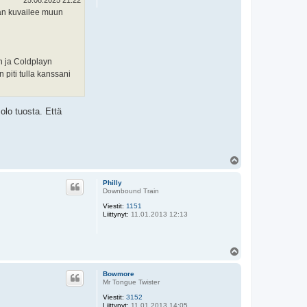
25.08.2025 21:22
hän kuvailee muun
in ja Coldplayn
piti tulla kanssani
olo tuosta. Että
Y
l
ö
Philly
s
Downbound Train
Viestit:
1151
Liittynyt:
11.01.2013 12:13
Y
l
ö
Bowmore
s
Mr Tongue Twister
Viestit:
3152
Liittynyt:
11.01.2013 14:05