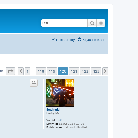
Etsi
Tarkennettu haku
Rekisteröidy
Kirjaudu sisään
Sivu
120
/
123
1
118
119
120
121
122
123
Edellinen
Seuraava
tiä
…
flowingki
Lucky Man
Viestit:
353
Liittynyt:
11.02.2014 13:03
Paikkakunta:
Helsinki/Berliini