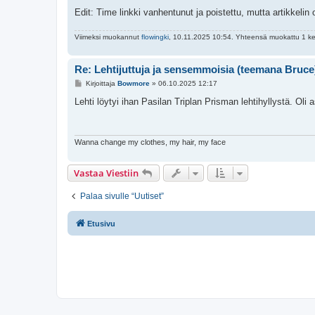
Edit: Time linkki vanhentunut ja poistettu, mutta artikkelin
Viimeksi muokannut
flowingki
, 10.11.2025 10:54. Yhteensä muokattu 1 ke
Re: Lehtijuttuja ja sensemmoisia (teemana Bruce
V
Kirjoittaja
Bowmore
»
06.10.2025 12:17
i
e
Lehti löytyi ihan Pasilan Triplan Prisman lehtihyllystä. Oli 
s
t
i
Wanna change my clothes, my hair, my face
Vastaa Viestiin
Palaa sivulle “Uutiset”
Etusivu