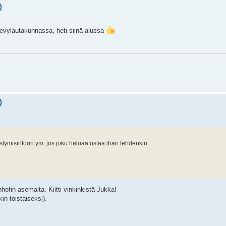
)
levylautakunnassa, heti siinä alussa
)
stymisinfoon ym. jos joku haluaa ostaa ihan lehdenkin.
ofin asemalta. Kiitti vinkinkistä Jukka!
kin toistaiseksi).