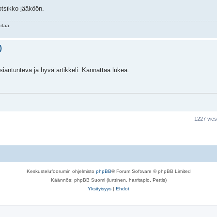
 otsikko jääköön.
rtaa.
)
asiantunteva ja hyvä artikkeli. Kannattaa lukea.
1227 vies
Keskustelufoorumin ohjelmisto
phpBB
® Forum Software © phpBB Limited
Käännös: phpBB Suomi (lurttinen, harritapio, Pettis)
Yksityisyys
|
Ehdot