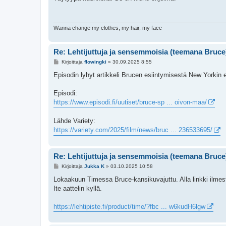
s
t
i
Wanna change my clothes, my hair, my face
Re: Lehtijuttuja ja sensemmoisia (teemana Bruce
V
Kirjoittaja
flowingki
»
30.09.2025 8:55
i
e
Episodin lyhyt artikkeli Brucen esiintymisestä New Yorkin e
s
t
i
Episodi:
https://www.episodi.fi/uutiset/bruce-sp ... oivon-maa/
Lähde Variety:
https://variety.com/2025/film/news/bruc ... 236533695/
Re: Lehtijuttuja ja sensemmoisia (teemana Bruce
V
Kirjoittaja
Jukka K
»
03.10.2025 10:58
i
e
Lokaakuun Timessa Bruce-kansikuvajuttu. Alla linkki ilmes
s
Ite aattelin kyllä.
t
i
https://lehtipiste.fi/product/time/?fbc ... w6kudH6lgw