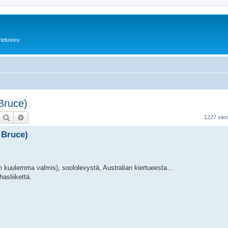
telusivu
Bruce)
Etsi
Tarkennettu haku
1227 vies
 Bruce)
on kuulemma valmis), soololevystä, Australian kiertueesta…
hasliikettä.