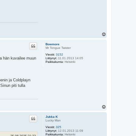
Y
l
ö
Bowmore
s
Mr Tongue Twister
Viestit:
3152
sa hän kuvailee muun
Liittynyt:
11.01.2013 14:05
Paikkakunta:
Helsinki
eenin ja Coldplayn
inun piti tulla
Y
l
ö
Jukka K
s
Lucky Man
Viestit:
325
Liittynyt:
12.01.2013 11:09
Paikkakunta:
Helsinki