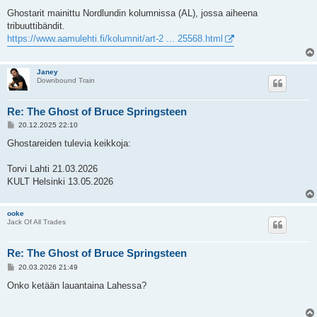
i
e
Ghostarit mainittu Nordlundin kolumnissa (AL), jossa aiheena
s
tribuuttibändit.
t
i
https://www.aamulehti.fi/kolumnit/art-2 ... 25568.html
Janey
Downbound Train
Re: The Ghost of Bruce Springsteen
V
20.12.2025 22:10
i
e
Ghostareiden tulevia keikkoja:
s
t
i
Torvi Lahti 21.03.2026
KULT Helsinki 13.05.2026
ooke
Jack Of All Trades
Re: The Ghost of Bruce Springsteen
V
20.03.2026 21:49
i
e
Onko ketään lauantaina Lahessa?
s
t
i