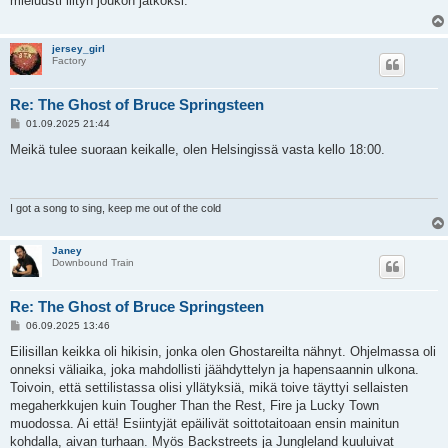
mieluusti liityn joukon jatkoksi.
t
i
jersey_girl
Factory
Re: The Ghost of Bruce Springsteen
V
01.09.2025 21:44
i
e
Meikä tulee suoraan keikalle, olen Helsingissä vasta kello 18:00.
s
t
i
I got a song to sing, keep me out of the cold
Janey
Downbound Train
Re: The Ghost of Bruce Springsteen
V
06.09.2025 13:46
i
e
Eilisillan keikka oli hikisin, jonka olen Ghostareilta nähnyt. Ohjelmassa oli
s
onneksi väliaika, joka mahdollisti jäähdyttelyn ja hapensaannin ulkona.
t
i
Toivoin, että settilistassa olisi yllätyksiä, mikä toive täyttyi sellaisten
megaherkkujen kuin Tougher Than the Rest, Fire ja Lucky Town
muodossa. Ai että! Esiintyjät epäilivät soittotaitoaan ensin mainitun
kohdalla, aivan turhaan. Myös Backstreets ja Jungleland kuuluivat