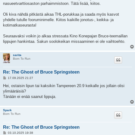
nasueetvarttiosaston parhaimmistoon. Tätä lisää, kiitos.
Oli kiva nähdä pitkästä aikaa THL-porukkaa ja saada myös kasvot
yhdelle tutulle fooruminimelle. Kiitos kaikille jonotus-, keikka- ja
kotimatkaseurasta!
Seuraavaksi voikin jo alkaa stressata Kino Konepajan Bruce-teemaillan
lippujen hankintaa. Sakun soolokeikan missaaminen ei ole vaihtoehto.
sarita
Born To Run
Re: The Ghost of Bruce Springsteen
V
17.09.2025 21:27
i
e
Hei, ostaisin lipun tai kaksikin Tampereen 20.9 keikalle jos jollain olisi
s
ylimääräisiä?
t
i
Tänään ei enää saanut lippuja.
Spark
Born To Run
Re: The Ghost of Bruce Springsteen
V
03.10.2025 19:38