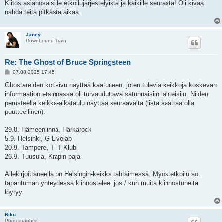
Kiitos asianosaisille etkoilujärjestelyistä ja kaikille seurasta! Oli kivaa
nähdä teitä pitkästä aikaa.
Janey
Downbound Train
Re: The Ghost of Bruce Springsteen
V
07.08.2025 17:45
i
e
Ghostareiden kotisivu näyttää kaatuneen, joten tulevia keikkoja koskevan
s
informaation etsinnässä oli turvauduttava satunnaisiin lähteisiin. Niiden
t
i
perusteella keikka-aikataulu näyttää seuraavalta (lista saattaa olla
puutteellinen):
29.8. Hämeenlinna, Härkärock
5.9. Helsinki, G Livelab
20.9. Tampere, TTT-Klubi
26.9. Tuusula, Krapin paja
Allekirjoittaneella on Helsingin-keikka tähtäimessä. Myös etkoilu ao.
tapahtuman yhteydessä kiinnostelee, jos / kun muita kiinnostuneita
löytyy.
Riku
Photographer