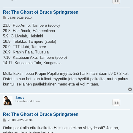
Re: The Ghost of Bruce Springsteen
V
08.08.2025 10:14
i
e
23.8. Pub Armo, Tampere (soolo)
s
29.8. Härkärock, Hämeenlinna
t
i
5.9. G Livelab, Helsinki
18.9. Telakka, Tampere (soolo)
20.9. TTT-klubi, Tampere
26.9. Krapin Paja, Tuusula
?.10. Katubaari Axu, Tampere (soolo)
14.11. Kangasala-Talo, Kangasala
Mulla kaksi lippua Krapin Pajalle myytävänä hankintahintaan 59 € / 2 kpl.
Ostettiin nuo heti kun tulivat myyntiin joten hyviltä paikoilta, mutta pahus
kun tuli sellainen päällekkäinen meno että ei voi mitään.
Janey
Downbound Train
Re: The Ghost of Bruce Springsteen
V
25.08.2025 20:34
i
e
Onko porukalla etkoiluaikeita Helsingin-keikan yhteydessä? Jos on,
s