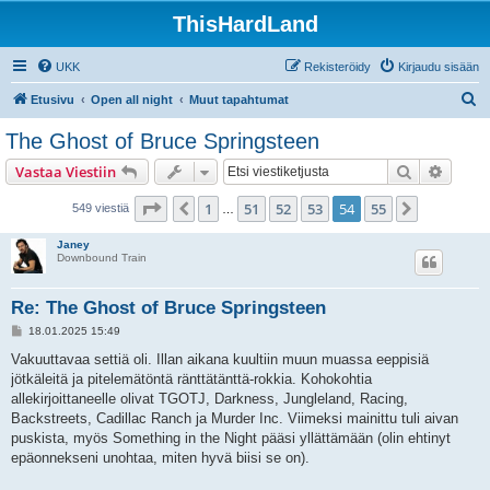
ThisHardLand
UKK
Rekisteröidy
Kirjaudu sisään
E
Etusivu
Open all night
Muut tapahtumat
t
The Ghost of Bruce Springsteen
s
Etsi
Tarken
Vastaa Viestiin
i
Sivu
54
/
55
1
51
52
53
54
55
Edellinen
Seuraava
549 viestiä
…
Janey
Downbound Train
Re: The Ghost of Bruce Springsteen
V
18.01.2025 15:49
i
e
Vakuuttavaa settiä oli. Illan aikana kuultiin muun muassa eeppisiä
s
jötkäleitä ja pitelemätöntä ränttätänttä-rokkia. Kohokohtia
t
i
allekirjoittaneelle olivat TGOTJ, Darkness, Jungleland, Racing,
Backstreets, Cadillac Ranch ja Murder Inc. Viimeksi mainittu tuli aivan
puskista, myös Something in the Night pääsi yllättämään (olin ehtinyt
epäonnekseni unohtaa, miten hyvä biisi se on).