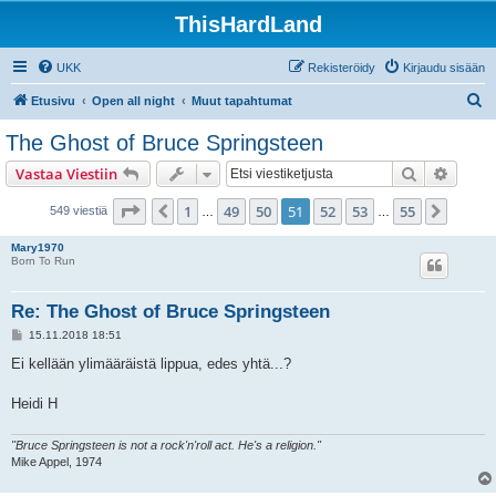
ThisHardLand
UKK
Rekisteröidy
Kirjaudu sisään
E
Etusivu
Open all night
Muut tapahtumat
t
The Ghost of Bruce Springsteen
s
Etsi
Tarken
Vastaa Viestiin
i
Sivu
51
/
55
1
49
50
51
52
53
55
Edellinen
Seura
549 viestiä
…
…
Mary1970
Born To Run
Re: The Ghost of Bruce Springsteen
V
15.11.2018 18:51
i
e
Ei kellään ylimääräistä lippua, edes yhtä...?
s
t
i
Heidi H
"Bruce Springsteen is not a rock'n'roll act. He's a religion."
Mike Appel, 1974