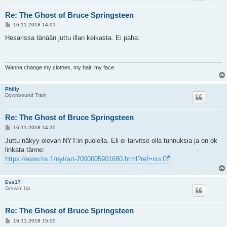
Re: The Ghost of Bruce Springsteen
V
16.11.2018 14:01
i
e
Hesarissa tänään juttu illan keikasta. Ei paha.
s
t
i
Wanna change my clothes, my hair, my face
Philly
Downbound Train
Re: The Ghost of Bruce Springsteen
V
16.11.2018 14:35
i
e
Juttu näkyy olevan NYT:in puolella. Eli ei tarvitse olla tunnuksia ja on ok
s
linkata tänne:
t
i
https://www.hs.fi/nyt/art-2000005901680.html?ref=rss
Eva17
Growin' Up
Re: The Ghost of Bruce Springsteen
V
16.11.2018 15:05
i