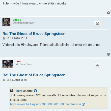
e
Tulen myös Himalayaan, viimeistään viideksi.
s
t
i
Liisa S
Daydream Believer
Re: The Ghost of Bruce Springsteen
V
16.11.2018 15:17
i
e
Viideksi siis Himalayaan. Tulen paikalle silloin, tai ehkä vähän ennen.
s
t
i
rane
Mr. BruusTone
Re: The Ghost of Bruce Springsteen
V
16.11.2018 16:05
i
e
s
Philly
kirjoitti:
t
i
Juttu näkyy olevan NYT:in puolella. Eli ei tarvitse olla tunnuksia ja on ok
linkata tänne:
https://www.hs.fi/nyt/art-2000005901680.html?ref=rss