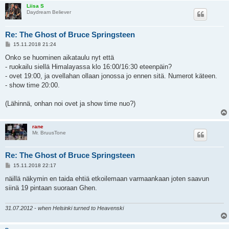
Liisa S
Daydream Believer
Re: The Ghost of Bruce Springsteen
V
15.11.2018 21:24
i
e
Onko se huominen aikataulu nyt että
s
- ruokailu siellä Himalayassa klo 16:00/16:30 eteenpäin?
t
i
- ovet 19:00, ja ovellahan ollaan jonossa jo ennen sitä. Numerot käteen.
- show time 20:00.
(Lähinnä, onhan noi ovet ja show time nuo?)
rane
Mr. BruusTone
Re: The Ghost of Bruce Springsteen
V
15.11.2018 22:17
i
e
näillä näkymin en taida ehtiä etkoilemaan varmaankaan joten saavun
s
siinä 19 pintaan suoraan Ghen.
t
i
31.07.2012 - when Helsinki turned to Heavenski