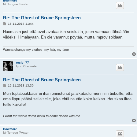
Bowmore
Mr Tongue Twister
Re: The Ghost of Bruce Springsteen
V
16.11.2018 11:44
i
e
Huomasin just että ovet avataankin seiskalta, joten varmaan tähdätään
s
viideksi Himalayaan. En ole varannut pöytää, mutta improvisoidaan.
t
i
Wanna change my clothes, my hair, my face
rosie_77
Ipod Graduate
Re: The Ghost of Bruce Springsteen
V
16.11.2018 13:30
i
e
Mun tuplabuukkaus ei ihan onnistunut ja aikataulu meni niin tiukoille, että
s
oma lippu päätyi sellaiselle, joka ehtii nauttia koko keikan. Hauskaa iltaa
t
i
teille kaikille!
I want the whole damn world to come dance with me
Bowmore
Mr Tongue Twister