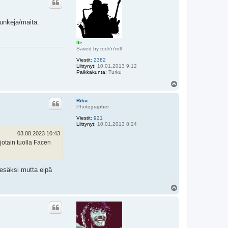
s
upunkeja/maita.
Ile
Saved by rock'n'roll
Viestit:
2382
Liittynyt:
10.01.2013 9:12
Paikkakunta:
Turku
Y
l
ö
Riku
s
Photographer
Viestit:
921
Liittynyt:
10.01.2013 8:24
03.08.2023 10:43
jotain tuolla Facen
kesäksi mutta eipä
Y
l
ö
s