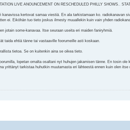
TATION LIVE ANOUNCEMENT ON RESCHEDULED PHILLY SHOWS.. STA
ri kanavissa kertovat samaa viestiä. En ala tarkistamaan ko. radiokanavan siv
en ei. Eiköhän tuo tieto joskus ilmesty muuallekin kuin vain yhden radiokan
telen jotain some-kanavaa. Itse seuraan useita eri maiden faniryhmiä.
vät taida ehtiä tänne tai vastaaville foorumeille asti koskaan.
allista tietoa. Se on kuitenkin aina se oikea tieto.
oorumilla, lopetan omalta osaltani nyt huhujen jakamisen tänne. En tosin ole
a yrittänyt tarkistaa huhutkin muutamasta eri lähteestä ennen kuin olen itse 