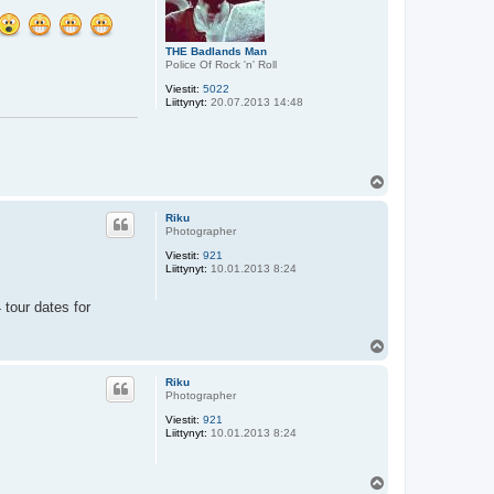
THE Badlands Man
Police Of Rock 'n' Roll
Viestit:
5022
Liittynyt:
20.07.2013 14:48
Y
l
ö
Riku
s
Photographer
Viestit:
921
Liittynyt:
10.01.2013 8:24
tour dates for
Y
l
ö
Riku
s
Photographer
Viestit:
921
Liittynyt:
10.01.2013 8:24
Y