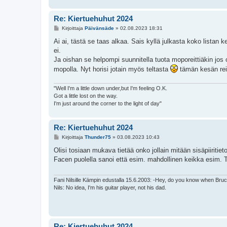
Re: Kiertuehuhut 2024
V
Kirjoittaja
Päivänsäde
»
02.08.2023 18:31
i
e
Ai ai, tästä se taas alkaa. Sais kyllä julkasta koko listan 
s
ei.
t
i
Ja oishan se helpompi suunnitella tuota moporeittiäkin jos ol
mopolla. Nyt horisi jotain myös teltasta
tämän kesän rei
"Well I'm a little down under,but I'm feeling O.K.
Got a little lost on the way.
I'm just around the corner to the light of day"
Re: Kiertuehuhut 2024
V
Kirjoittaja
Thunder75
»
03.08.2023 10:43
i
e
Olisi tosiaan mukava tietää onko jollain mitään sisäpiiritie
s
Facen puolella sanoi että esim. mahdollinen keikka esim. Ta
t
i
Fani Nilsille Kämpin edustalla 15.6.2003: -Hey, do you know when Bruc
Nils: No idea, I'm his guitar player, not his dad.
Re: Kiertuehuhut 2024