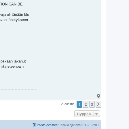
TION CAN BE
uja eli tänään klo
avan lähetykseen.
 koskaan jakanut
niitä eteenpäin
Y
l
1
2
3
ö
Seuraava
26 viestiä
s
Hyppää
Poista evästeet
Kaikki ajat ovat
UTC+03:00