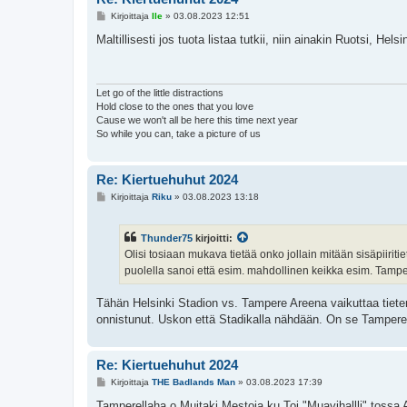
V
Kirjoittaja
Ile
»
03.08.2023 12:51
i
e
Maltillisesti jos tuota listaa tutkii, niin ainakin Ruotsi, He
s
t
i
Let go of the little distractions
Hold close to the ones that you love
Cause we won't all be here this time next year
So while you can, take a picture of us
Re: Kiertuehuhut 2024
V
Kirjoittaja
Riku
»
03.08.2023 13:18
i
e
s
Thunder75
kirjoitti:
t
i
Olisi tosiaan mukava tietää onko jollain mitään sisäpiirit
puolella sanoi että esim. mahdollinen keikka esim. Tampere
Tähän Helsinki Stadion vs. Tampere Areena vaikuttaa tieten
onnistunut. Uskon että Stadikalla nähdään. On se Tampere 
Re: Kiertuehuhut 2024
V
Kirjoittaja
THE Badlands Man
»
03.08.2023 17:39
i
e
Tamperellaha o Muitaki Mestoja ku Toi "Muavihallli" toss