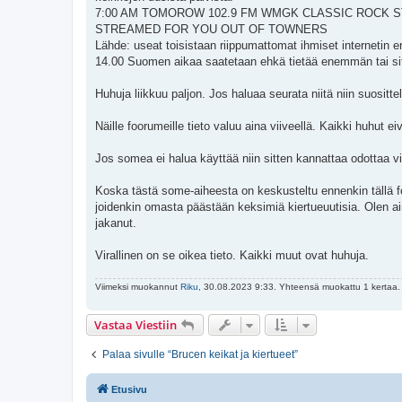
7:00 AM TOMOROW 102.9 FM WMGK CLASSIC ROCK S
STREAMED FOR YOU OUT OF TOWNERS
Lähde: useat toisistaan riippumattomat ihmiset internetin e
14.00 Suomen aikaa saatetaan ehkä tietää enemmän tai sitt
Huhuja liikkuu paljon. Jos haluaa seurata niitä niin suosit
Näille foorumeille tieto valuu aina viiveellä. Kaikki huhut ei
Jos somea ei halua käyttää niin sitten kannattaa odottaa vir
Koska tästä some-aiheesta on keskusteltu ennenkin tällä f
joidenkin omasta päästään keksimiä kiertueuutisia. Olen ain
jakanut.
Virallinen on se oikea tieto. Kaikki muut ovat huhuja.
Viimeksi muokannut
Riku
, 30.08.2023 9:33. Yhteensä muokattu 1 kertaa.
Vastaa Viestiin
Palaa sivulle “Brucen keikat ja kiertueet”
Etusivu