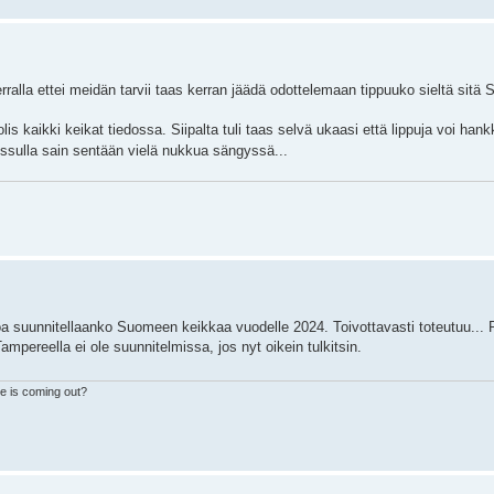
kerralla ettei meidän tarvii taas kerran jäädä odottelemaan tippuuko sieltä sit
is kaikki keikat tiedossa. Siipalta tuli taas selvä ukaasi että lippuja voi hank
ssulla sain sentään vielä nukkua sängyssä...
toa suunnitellaanko Suomeen keikkaa vuodelle 2024. Toivottavasti toteutuu... R
mpereella ei ole suunnitelmissa, jos nyt oikein tulkitsin.
e is coming out?