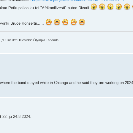
aa Potkupalloo ku toi "Afrikanilivesti" putoo Divarii
yvinki Bruce Konsertii......
,"Uusitulla" Helesinkin Ölympia Tarionilla
where the band stayed while in Chicago and he said they are working on 2024 
t 22. ja 24.8.2024.