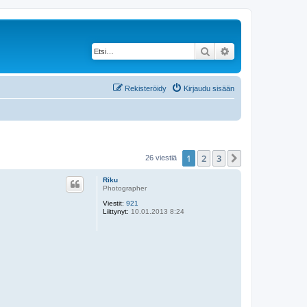
Etsi
Tarkennettu haku
Rekisteröidy
Kirjaudu sisään
1
2
3
Seuraava
26 viestiä
Riku
Photographer
Viestit:
921
Liittynyt:
10.01.2013 8:24