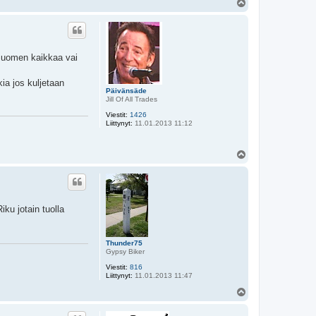
Y
l
ö
s
ä Suomen kaikkaa vai
kia jos kuljetaan
Päivänsäde
Jill Of All Trades
Viestit:
1426
Liittynyt:
11.01.2013 11:12
Y
l
ö
s
iku jotain tuolla
Thunder75
Gypsy Biker
Viestit:
816
Liittynyt:
11.01.2013 11:47
Y
l
ö