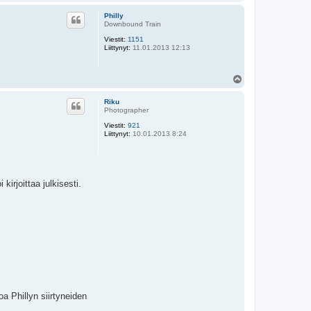
l
ö
Philly
s
Downbound Train
Viestit:
1151
Liittynyt:
11.01.2013 12:13
Y
l
ö
Riku
s
Photographer
Viestit:
921
Liittynyt:
10.01.2013 8:24
irjoittaa julkisesti.
oa Phillyn siirtyneiden