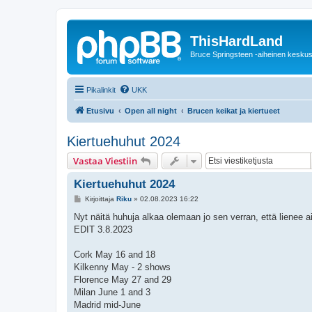
ThisHardLand
Bruce Springsteen -aiheinen keskus
Pikalinkit
UKK
Etusivu
Open all night
Brucen keikat ja kiertueet
Kiertuehuhut 2024
Vastaa Viestiin
Kiertuehuhut 2024
V
Kirjoittaja
Riku
»
02.08.2023 16:22
i
e
Nyt näitä huhuja alkaa olemaan jo sen verran, että lienee ai
s
EDIT 3.8.2023
t
i
Cork May 16 and 18
Kilkenny May - 2 shows
Florence May 27 and 29
Milan June 1 and 3
Madrid mid-June