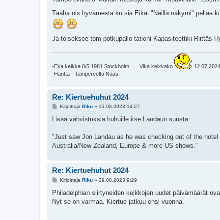
s
t
Täähä ois hyvämesta ku siä Eikai "Näillä näkymi" pellaa kuk
i
Ja toiseksee tom potkupallo tationi Kapasiteettiki Riittäs H
-Eka keikka 8/5 1981 Stockholm ......Vika keikkako
12.07.2024 
-Hantta - Tampereelta Nääs.
Re: Kiertuehuhut 2024
V
Kirjoittaja
Riku
»
13.08.2023 14:27
i
e
Lisää vahvistuksia huhuille itse Landaun suusta:
s
t
i
"Just saw Jon Landau as he was checking out of the hotel 
Australia/New Zealand, Europe & more US shows."
Re: Kiertuehuhut 2024
V
Kirjoittaja
Riku
»
29.08.2023 9:29
i
e
Philadelphian siirtyneiden keikkojen uudet päivämäärät ova
s
Nyt se on varmaa. Kiertue jatkuu ensi vuonna.
t
i