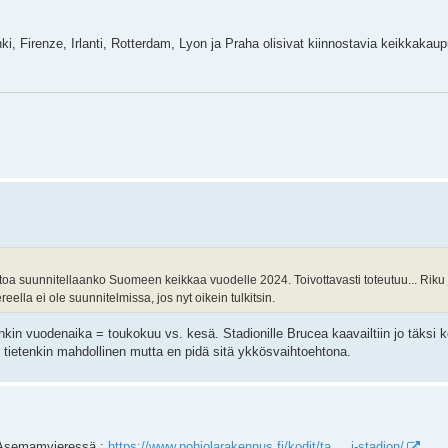
lsinki, Firenze, Irlanti, Rotterdam, Lyon ja Praha olisivat kiinnostavia keikkaka
ietoa suunnitellaanko Suomeen keikkaa vuodelle 2024. Toivottavasti toteutuu... Riku 
ella ei ole suunnitelmissa, jos nyt oikein tulkitsin.
kin vuodenaika = toukokuu vs. kesä. Stadionille Brucea kaavailtiin jo täksi 
tietenkin mahdollinen mutta en pidä sitä ykkösvaihtoehtona.
a Asemamvieressä :
https://www.pohjolarakennus.fi/kodit/ta ... i-stadion/