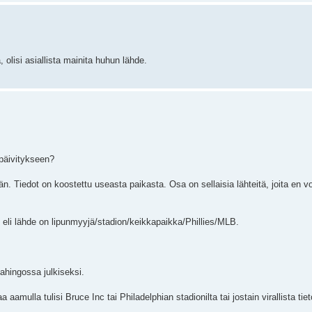
, olisi asiallista mainita huhun lähde.
päivitykseen?
 Tiedot on koostettu useasta paikasta. Osa on sellaisia lähteitä, joita en voi k
en eli lähde on lipunmyyjä/stadion/keikkapaikka/Phillies/MLB.
vahingossa julkiseksi.
mulla tulisi Bruce Inc tai Philadelphian stadionilta tai jostain virallista tiet