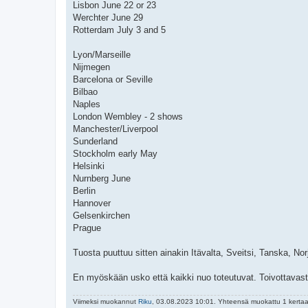
Lisbon June 22 or 23
Werchter June 29
Rotterdam July 3 and 5
Lyon/Marseille
Nijmegen
Barcelona or Seville
Bilbao
Naples
London Wembley - 2 shows
Manchester/Liverpool
Sunderland
Stockholm early May
Helsinki
Nurnberg June
Berlin
Hannover
Gelsenkirchen
Prague
Tuosta puuttuu sitten ainakin Itävalta, Sveitsi, Tanska, Nor
En myöskään usko että kaikki nuo toteutuvat. Toivottavasti k
Viimeksi muokannut
Riku
, 03.08.2023 10:01. Yhteensä muokattu 1 kertaa