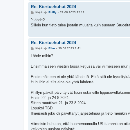
Re: Kiertuehuhut 2024
V
Kirjoittaja
Philly
»
29.08.2023 22:19
i
e
^Lähde?
s
Silloin kun tieto tulee jostain muualta kuin suoraan Brucelta
t
i
Re: Kiertuehuhut 2024
V
Kirjoittaja
Riku
»
30.08.2023 1:41
i
e
Lähde mihin?
s
t
i
Ensimmäiseen viestiin tässä ketjussa vai viimeiseen mun 
Ensimmäiseen ei ole yhtä lähdettä. Eikä sitä ole kyseltykään.
Huhuihin ei siis aina ole yhtä lähdettä.
Phillyn päivät päivittyivät lipun ostaneille lippusovellukse
Ensin 22. ja 24.8.2024
Sitten muuttivat 21. ja 23.8.2024
Lopuksi TBD
Ilmeisesti joku oli päivittänyt järjestelmää ja tieto menikin 
Viimeisin huhu on, että huomenaamulla US itärannikon aikaa aa
keikkojen uusista päivistä: