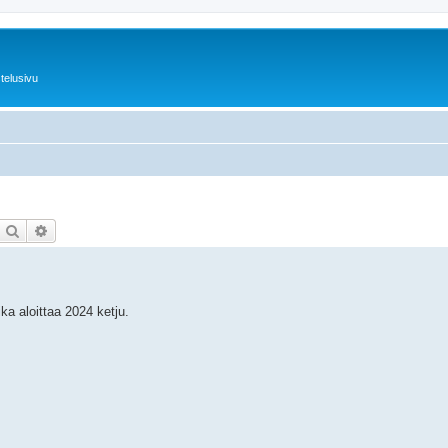
telusivu
Etsi
Tarkennettu haku
ka aloittaa 2024 ketju.