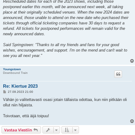
Rescheduled dates for each of the 2023 shows, including those
postponed earlier this month, will be announced next week, all taking
place at their originally scheduled venues. When the new 2024 dates are
announced, those unable to attend on the new date who purchased their
tickets through official ticketing companies have 30 days to request a
refund. All tickets for postponed performances will remain valid for the
newly announced dates.
Said Springsteen: “Thanks to all my friends and fans for your good
wishes, encouragement, and support. I'm on the mend and can't wait to
see you all next year."
Youngstown
Downbound Train
Re: Kiertue 2023
V
27.09.2023 21:00
i
e
Vähän jo valitettavasti osasi jotain tällaista odottaa, kun niin pitkään oli
s
ollut niin hiljaista.
t
i
Toivotaan, että äijä toipuu!
Vastaa Viestiin