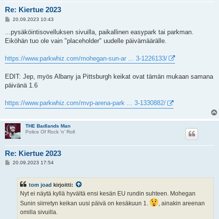
Re: Kiertue 2023
V
20.09.2023 10:43
i
e
...pysäköintisovelluksen sivuilla, paikallinen easypark tai parkman.
s
Eiköhän tuo ole vain "placeholder" uudelle päivämäärälle.
t
i
https://www.parkwhiz.com/mohegan-sun-ar ... 3-1226133/
EDIT: Jep, myös Albany ja Pittsburgh keikat ovat tämän mukaan samana
päivänä 1.6
https://www.parkwhiz.com/mvp-arena-park ... 3-1330882/
THE Badlands Man
Police Of Rock 'n' Roll
Re: Kiertue 2023
V
20.09.2023 17:54
i
e
s
tom joad
kirjoitti:
t
i
Nyt ei näytä kyllä hyvältä ensi kesän EU rundin suhteen. Mohegan
Sunin siirretyn keikan uusi päivä on kesäkuun 1.
, ainakin areenan
omilla sivuilla.