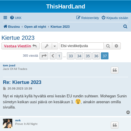
ThisHardLand
UKK
Rekisteröidy
Kirjaudu sisään
E
Etusivu
Open all night
Kiertue 2023
t
Kiertue 2023
s
Etsi
Tarken
Vastaa Viestiin
i
Sivu
37
/
37
1
33
34
35
36
37
Edellinen
365 viestiä
…
tom joad
Jack Of All Trades
Re: Kiertue 2023
V
20.09.2023 10:39
i
e
Nyt ei näytä kyllä hyvältä ensi kesän EU rundin suhteen. Mohegan Sunin
s
siirretyn keikan uusi päivä on kesäkuun 1.
, ainakin areenan omilla
t
i
sivuilla.
mrk
Prove It All Night