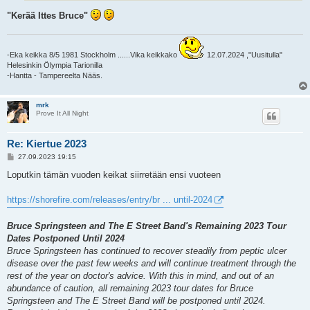
"Kerää Ittes Bruce"
-Eka keikka 8/5 1981 Stockholm ......Vika keikkako
12.07.2024 ,"Uusitulla"
Helesinkin Ölympia Tarionilla
-Hantta - Tampereelta Nääs.
mrk
Prove It All Night
Re: Kiertue 2023
V
27.09.2023 19:15
i
e
Loputkin tämän vuoden keikat siirretään ensi vuoteen
s
t
i
https://shorefire.com/releases/entry/br ... until-2024
Bruce Springsteen and The E Street Band's Remaining 2023 Tour
Dates Postponed Until 2024
Bruce Springsteen has continued to recover steadily from peptic ulcer
disease over the past few weeks and will continue treatment through the
rest of the year on doctor's advice. With this in mind, and out of an
abundance of caution, all remaining 2023 tour dates for Bruce
Springsteen and The E Street Band will be postponed until 2024.