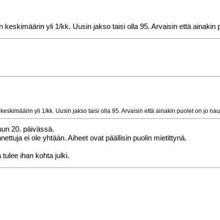
keskimäärin yli 1/kk. Uusin jakso taisi olla 95. Arvaisin että ainakin p
eskimäärin yli 1/kk. Uusin jakso taisi olla 95. Arvaisin että ainakin puolet on jo nau
uun 20. päivässä.
ttuja ei ole yhtään. Aiheet ovat päällisin puolin mietittynä.
lee ihan kohta julki.