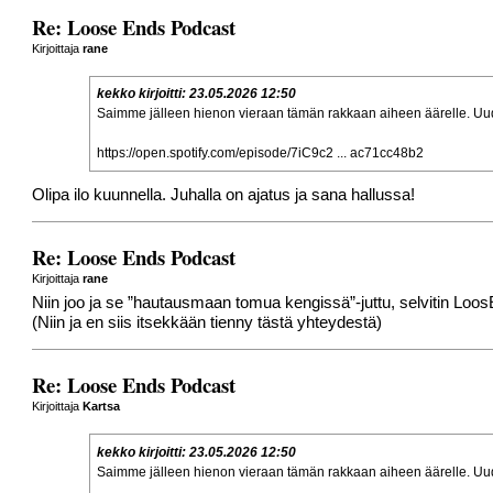
Re: Loose Ends Podcast
Kirjoittaja
rane
kekko
kirjoitti:
23.05.2026 12:50
Saimme jälleen hienon vieraan tämän rakkaan aiheen äärelle. Uud
https://open.spotify.com/episode/7iC9c2 ... ac71cc48b2
Olipa ilo kuunnella. Juhalla on ajatus ja sana hallussa!
Re: Loose Ends Podcast
Kirjoittaja
rane
Niin joo ja se ”hautausmaan tomua kengissä”-juttu, selvitin LoosE
(Niin ja en siis itsekkään tienny tästä yhteydestä)
Re: Loose Ends Podcast
Kirjoittaja
Kartsa
kekko
kirjoitti:
23.05.2026 12:50
Saimme jälleen hienon vieraan tämän rakkaan aiheen äärelle. Uud