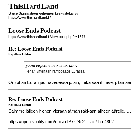
ThisHardLand
Bruce Springsteen -aiheinen keskustelusivu
https://www.thishardland.fi/
Loose Ends Podcast
https://www.thishardland.fi/viewtopic.php?t=1676
Re: Loose Ends Podcast
Kirjoittaja
kekko
jjvirta
kirjoitti:
02.05.2026 14:37
Tehän yhtenään ramppaatte Eurassa.
Onkohan Euran juomavedessä jotain, mikä saa ihmiset pitämään
Re: Loose Ends Podcast
Kirjoittaja
kekko
Saimme jälleen hienon vieraan tämän rakkaan aiheen äärelle. Uu
https://open.spotify.com/episode/7iC9c2 ... ac71cc48b2