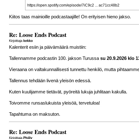
https://open.spotify.com/episode/7iC9c2 ... ac71cc48b2
Kiitos taas mainioille podcastaajille! On erityisen hieno jakso.
Re: Loose Ends Podcast
Kirjoittaja
kekko
Kalenterit esiin ja päivämäärä muistiin:
Tallennamme podcastin 100. jakson Turussa
su 20.9.2026 klo 1
Vieraana on valtakunnallisesti tunnettu henkilö, mutta pihtaamme
Tallennus tehdään livenä yleisön edessä.
Kuten kuulijamme tietävät, pyöreitä lukuja juhlitaan kakulla.
Toivomme runsaslukuista yleisöä, tervetuloa!
Tapahtuma on maksuton.
Re: Loose Ends Podcast
Kirjoittaja
Philly