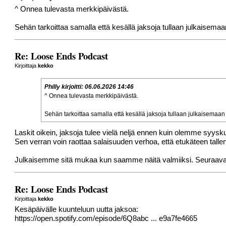
^ Onnea tulevasta merkkipäivästä.
Sehän tarkoittaa samalla että kesällä jaksoja tullaan julkaisemaan 
Re: Loose Ends Podcast
Kirjoittaja
kekko
Philly
kirjoitti:
06.06.2026 14:46
^ Onnea tulevasta merkkipäivästä.
Sehän tarkoittaa samalla että kesällä jaksoja tullaan julkaisemaan k
Laskit oikein, jaksoja tulee vielä neljä ennen kuin olemme syysk
Sen verran voin raottaa salaisuuden verhoa, että etukäteen tallenne
Julkaisemme sitä mukaa kun saamme näitä valmiiksi. Seuraava tu
Re: Loose Ends Podcast
Kirjoittaja
kekko
Kesäpäivälle kuunteluun uutta jaksoa:
https://open.spotify.com/episode/6Q8abc ... e9a7fe4665