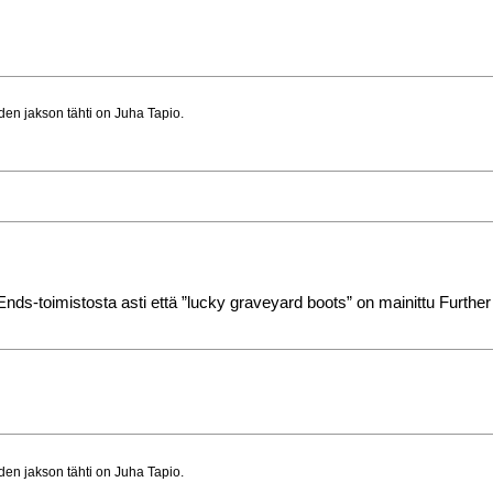
en jakson tähti on Juha Tapio.
nds-toimistosta asti että ”lucky graveyard boots” on mainittu Further 
en jakson tähti on Juha Tapio.