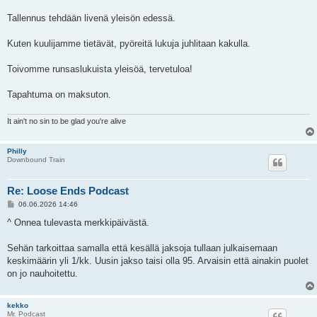
Tallennus tehdään livenä yleisön edessä.
Kuten kuulijamme tietävät, pyöreitä lukuja juhlitaan kakulla.
Toivomme runsaslukuista yleisöä, tervetuloa!
Tapahtuma on maksuton.
It ain't no sin to be glad you're alive
Philly
Downbound Train
Re: Loose Ends Podcast
V
06.06.2026 14:46
i
e
^ Onnea tulevasta merkkipäivästä.
s
t
i
Sehän tarkoittaa samalla että kesällä jaksoja tullaan julkaisemaan
keskimäärin yli 1/kk. Uusin jakso taisi olla 95. Arvaisin että ainakin puolet
on jo nauhoitettu.
kekko
Mr. Podcast