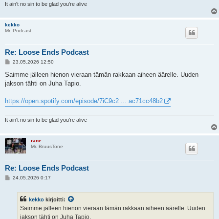
It ain't no sin to be glad you're alive
kekko
Mr. Podcast
Re: Loose Ends Podcast
V
23.05.2026 12:50
i
e
Saimme jälleen hienon vieraan tämän rakkaan aiheen äärelle. Uuden
s
jakson tähti on Juha Tapio.
t
i
https://open.spotify.com/episode/7iC9c2 ... ac71cc48b2
It ain't no sin to be glad you're alive
rane
Mr. BruusTone
Re: Loose Ends Podcast
V
24.05.2026 0:17
i
e
s
kekko
kirjoitti:
t
i
Saimme jälleen hienon vieraan tämän rakkaan aiheen äärelle. Uuden
jakson tähti on Juha Tapio.