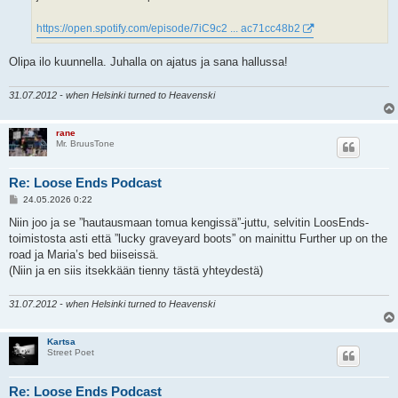
https://open.spotify.com/episode/7iC9c2 ... ac71cc48b2
Olipa ilo kuunnella. Juhalla on ajatus ja sana hallussa!
31.07.2012 - when Helsinki turned to Heavenski
rane
Mr. BruusTone
Re: Loose Ends Podcast
V
24.05.2026 0:22
i
e
Niin joo ja se ”hautausmaan tomua kengissä”-juttu, selvitin LoosEnds-
s
toimistosta asti että ”lucky graveyard boots” on mainittu Further up on the
t
i
road ja Maria’s bed biiseissä.
(Niin ja en siis itsekkään tienny tästä yhteydestä)
31.07.2012 - when Helsinki turned to Heavenski
Kartsa
Street Poet
Re: Loose Ends Podcast