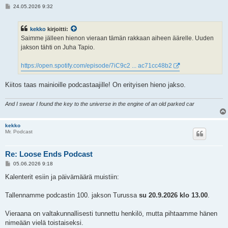
V
24.05.2026 9:32
i
e
s
kekko
kirjoitti:
t
i
Saimme jälleen hienon vieraan tämän rakkaan aiheen äärelle. Uuden
jakson tähti on Juha Tapio.
https://open.spotify.com/episode/7iC9c2 ... ac71cc48b2
Kiitos taas mainioille podcastaajille! On erityisen hieno jakso.
And I swear I found the key to the universe in the engine of an old parked car
kekko
Mr. Podcast
Re: Loose Ends Podcast
V
05.06.2026 9:18
i
e
Kalenterit esiin ja päivämäärä muistiin:
s
t
i
Tallennamme podcastin 100. jakson Turussa
su 20.9.2026 klo 13.00
.
Vieraana on valtakunnallisesti tunnettu henkilö, mutta pihtaamme hänen
nimeään vielä toistaiseksi.