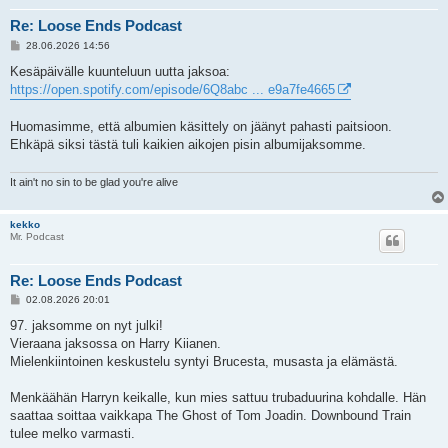
Re: Loose Ends Podcast
V
28.06.2026 14:56
i
e
Kesäpäivälle kuunteluun uutta jaksoa:
s
https://open.spotify.com/episode/6Q8abc ... e9a7fe4665
t
i
Huomasimme, että albumien käsittely on jäänyt pahasti paitsioon.
Ehkäpä siksi tästä tuli kaikien aikojen pisin albumijaksomme.
It ain't no sin to be glad you're alive
kekko
Mr. Podcast
Re: Loose Ends Podcast
V
02.08.2026 20:01
i
e
97. jaksomme on nyt julki!
s
Vieraana jaksossa on Harry Kiianen.
t
i
Mielenkiintoinen keskustelu syntyi Brucesta, musasta ja elämästä.
Menkäähän Harryn keikalle, kun mies sattuu trubaduurina kohdalle. Hän
saattaa soittaa vaikkapa The Ghost of Tom Joadin. Downbound Train
tulee melko varmasti.