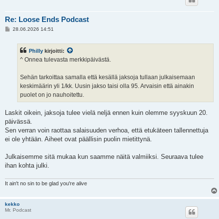
Re: Loose Ends Podcast
V
28.06.2026 14:51
i
e
s
Philly
kirjoitti:
t
i
^ Onnea tulevasta merkkipäivästä.
Sehän tarkoittaa samalla että kesällä jaksoja tullaan julkaisemaan
keskimäärin yli 1/kk. Uusin jakso taisi olla 95. Arvaisin että ainakin
puolet on jo nauhoitettu.
Laskit oikein, jaksoja tulee vielä neljä ennen kuin olemme syyskuun 20.
päivässä.
Sen verran voin raottaa salaisuuden verhoa, että etukäteen tallennettuja
ei ole yhtään. Aiheet ovat päällisin puolin mietittynä.
Julkaisemme sitä mukaa kun saamme näitä valmiiksi. Seuraava tulee
ihan kohta julki.
It ain't no sin to be glad you're alive
kekko
Mr. Podcast