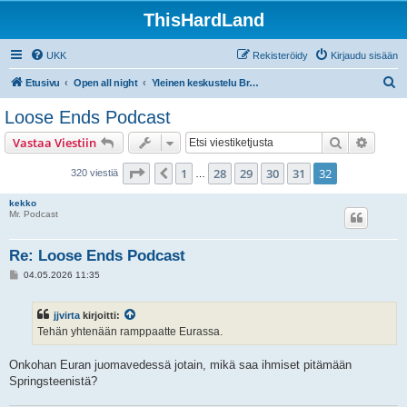
ThisHardLand
UKK
Rekisteröidy
Kirjaudu sisään
E
Etusivu
Open all night
Yleinen keskustelu Brucesta ja E Street Bandistä
t
Loose Ends Podcast
s
Etsi
Tarken
Vastaa Viestiin
i
Sivu
32
/
32
1
28
29
30
31
32
Edellinen
320 viestiä
…
kekko
Mr. Podcast
Re: Loose Ends Podcast
V
04.05.2026 11:35
i
e
s
jjvirta
kirjoitti:
t
i
Tehän yhtenään ramppaatte Eurassa.
Onkohan Euran juomavedessä jotain, mikä saa ihmiset pitämään
Springsteenistä?