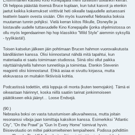
Ensimmäinen katselu Kino Konepajalla meni tunteisiin useankin kerran.
Oli helppoa päästää itsensä Bruce kuplaan, kun tutut kasvot ja etenkin
jaetut keikka kokemukset virittivät heti oikealle taajuudelle astuessani
teatterin baarin ovesta sisään. Olin myös kuunnellut Nebraska boksia
muutaman tunnin pohjiksi. Vielä kerran kiitos Rikulle, Disneylle ja
loistavalle uudelle tuttavuudelle Kino Konepajalle (jonka ohjelmistossa on
ollu myös legendaarinen hip hop klassikko ”Wild Style” aiemmin syksyllä
- tyylikästä!).
Toisen katselun jälkeen jäin pohtimaan Brucen hahmon vuorovaikutusta
bändiläisten kanssa. Olisi kiinnostanut nähdä mitä tapahtui, kun
materiaalia ei saatu toimimaan studiossa. Siinä olisi ollut paikka
näyttää/näytellä hahmon tunnetiloja ja toimintaa. Etenkin Stevenin
reagointi olisi kiinnostanut. Ehkä asiaa ei sivuttu kirjassa, mutta
elokuvassa on muitakin fiktiivisiä kohtia.
Podcastissä todettiin, että loppuja oli monta (kuten teemojakin). Tämä ei
oikeastaan häirinnyt, koska niillä saatiin tarinat jonkinmoiseen
päätökseen eikä jäänyt… Loose Endsejä.
(90.)
Nebraska boksi on vasta tutustumisen alkuvaiheessa, mutta joitain
resonanssi viboja jaan toimittaja kaksikon kanssa. Esimerkiksi ”Atlantic
City”, ”On the Prawl” ja ”Gun In Every Home” toimivat hyvin.
Biisievoluutio on miltei pakkomielteinen lempiaiheeni. Podissa pohdittiin