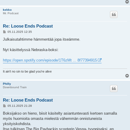
kekko
Mr. Podcast
Re: Loose Ends Podcast
V
05.11.2025 12:35
i
e
Julkaisutahtimme hämmentää jopa itseämme.
s
t
i
Nyt käsittelyssä Nebraska-boksi:
https://open.spotify.com/episode/1T6zMt ... 8f77394915
It ain't no sin to be glad you're alive
Philly
Downbound Train
Re: Loose Ends Podcast
V
05.11.2025 21:28
i
e
Boksijakso on hieno, biisit käsitelty asiantuntevasti kertoen samalla
s
myös huomioita omasta mielestä vähemmän onnistuneista
t
i
yksityiskohdista.
Itse tulkitsen The Big Paybackin scooterin Vespa- tyyppiseksi, en