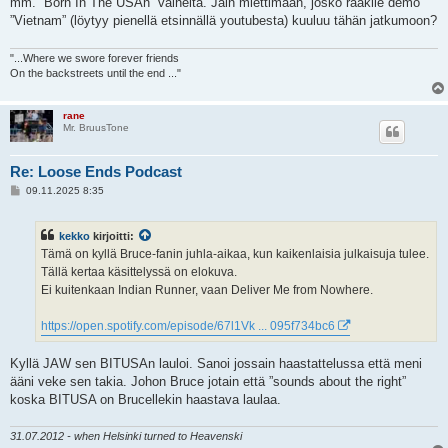
mm. ”Born In The USAn” vaiheita. Jäin miettimään, josko raakile demo
”Vietnam” (löytyy pienellä etsinnällä youtubesta) kuuluu tähän jatkumoon?
"...Where we swore forever friends
On the backstreets until the end ..."
rane
Mr. BruusTone
Re: Loose Ends Podcast
V
09.11.2025 8:35
i
e
s
kekko
kirjoitti:
t
i
Tämä on kyllä Bruce-fanin juhla-aikaa, kun kaikenlaisia julkaisuja tulee.
Tällä kertaa käsittelyssä on elokuva.
Ei kuitenkaan Indian Runner, vaan Deliver Me from Nowhere.
https://open.spotify.com/episode/67l1Vk ... 095f734bc6
Kyllä JAW sen BITUSAn lauloi. Sanoi jossain haastattelussa että meni
ääni veke sen takia. Johon Bruce jotain että ”sounds about the right”
koska BITUSA on Brucellekin haastava laulaa.
31.07.2012 - when Helsinki turned to Heavenski