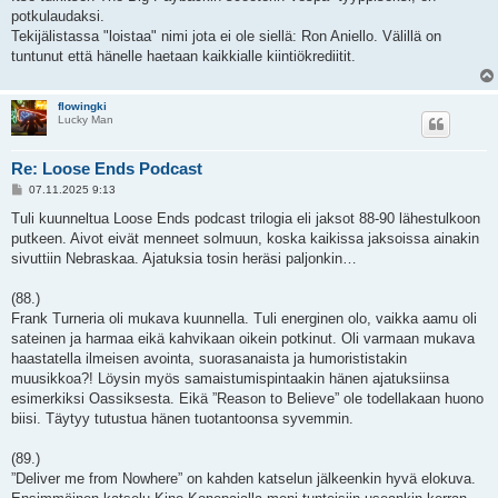
potkulaudaksi.
Tekijälistassa "loistaa" nimi jota ei ole siellä: Ron Aniello. Välillä on
tuntunut että hänelle haetaan kaikkialle kiintiökrediitit.
flowingki
Lucky Man
Re: Loose Ends Podcast
V
07.11.2025 9:13
i
e
Tuli kuunneltua Loose Ends podcast trilogia eli jaksot 88-90 lähestulkoon
s
putkeen. Aivot eivät menneet solmuun, koska kaikissa jaksoissa ainakin
t
i
sivuttiin Nebraskaa. Ajatuksia tosin heräsi paljonkin…
(88.)
Frank Turneria oli mukava kuunnella. Tuli energinen olo, vaikka aamu oli
sateinen ja harmaa eikä kahvikaan oikein potkinut. Oli varmaan mukava
haastatella ilmeisen avointa, suorasanaista ja humorististakin
muusikkoa?! Löysin myös samaistumispintaakin hänen ajatuksiinsa
esimerkiksi Oassiksesta. Eikä ”Reason to Believe” ole todellakaan huono
biisi. Täytyy tutustua hänen tuotantoonsa syvemmin.
(89.)
”Deliver me from Nowhere” on kahden katselun jälkeenkin hyvä elokuva.