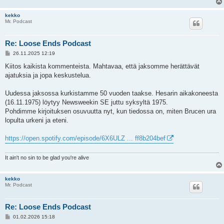
kekko
Mr. Podcast
Re: Loose Ends Podcast
V
26.11.2025 12:19
i
e
Kiitos kaikista kommenteista. Mahtavaa, että jaksomme herättävät
s
ajatuksia ja jopa keskustelua.
t
i
Uudessa jaksossa kurkistamme 50 vuoden taakse. Hesarin aikakoneesta
(16.11.1975) löytyy Newsweekin SE juttu syksyltä 1975.
Pohdimme kirjoituksen osuvuutta nyt, kun tiedossa on, miten Brucen ura
lopulta urkeni ja eteni.
https://open.spotify.com/episode/6X6ULZ ... ff8b204bef
It ain't no sin to be glad you're alive
kekko
Mr. Podcast
Re: Loose Ends Podcast
V
01.02.2026 15:18
i