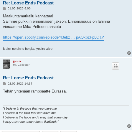
Re: Loose Ends Podcast
V
01.05.2026 9:00
i
e
Maakuntamatkailu kannattaa!
s
Saimme purkkiin erinomaisen jakson. Erinomaisuus on lähinnä
t
i
vieraamme Mika Peltosen ansiota.
https://open.spotify.com/episode/43ebz ... pAQxpzFpLQ
It ain't no sin to be glad you're alive
jjvirta
Mr. Collector
Re: Loose Ends Podcast
V
02.05.2026 14:37
i
e
Tehän yhtenään ramppaatte Eurassa.
s
t
i
"I believe in the love that you gave me
I believe in the faith that can save me
I believe in the hope and I pray that some day
it may raise me above these Badlands"