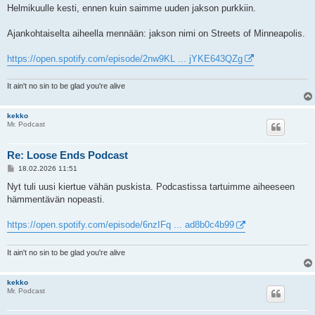
e
Helmikuulle kesti, ennen kuin saimme uuden jakson purkkiin.
s
t
i
Ajankohtaiselta aiheella mennään: jakson nimi on Streets of Minneapolis.
https://open.spotify.com/episode/2nw9KL ... jYKE643QZg
It ain't no sin to be glad you're alive
kekko
Mr. Podcast
Re: Loose Ends Podcast
V
18.02.2026 11:51
i
e
Nyt tuli uusi kiertue vähän puskista. Podcastissa tartuimme aiheeseen
s
hämmentävän nopeasti.
t
i
https://open.spotify.com/episode/6nzIFq ... ad8b0c4b99
It ain't no sin to be glad you're alive
kekko
Mr. Podcast