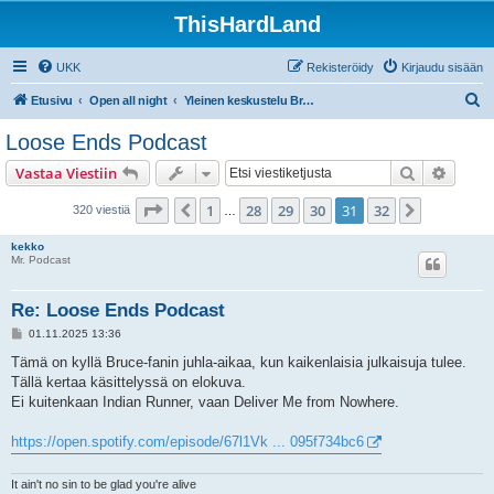
ThisHardLand
UKK
Rekisteröidy
Kirjaudu sisään
E
Etusivu
Open all night
Yleinen keskustelu Brucesta ja E Street Bandistä
t
Loose Ends Podcast
s
Etsi
Tarken
Vastaa Viestiin
i
Sivu
31
/
32
1
28
29
30
31
32
Edellinen
Seuraava
320 viestiä
…
kekko
Mr. Podcast
Re: Loose Ends Podcast
V
01.11.2025 13:36
i
e
Tämä on kyllä Bruce-fanin juhla-aikaa, kun kaikenlaisia julkaisuja tulee.
s
Tällä kertaa käsittelyssä on elokuva.
t
i
Ei kuitenkaan Indian Runner, vaan Deliver Me from Nowhere.
https://open.spotify.com/episode/67l1Vk ... 095f734bc6
It ain't no sin to be glad you're alive