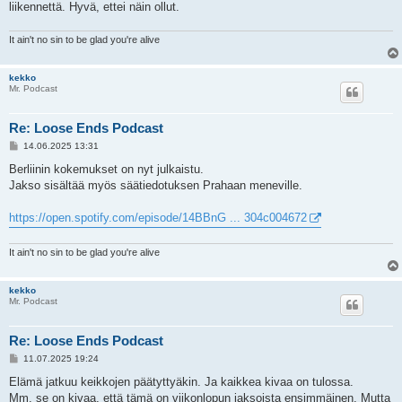
liikennettä. Hyvä, ettei näin ollut.
It ain't no sin to be glad you're alive
kekko
Mr. Podcast
Re: Loose Ends Podcast
V
14.06.2025 13:31
i
e
Berliinin kokemukset on nyt julkaistu.
s
Jakso sisältää myös säätiedotuksen Prahaan meneville.
t
i
https://open.spotify.com/episode/14BBnG ... 304c004672
It ain't no sin to be glad you're alive
kekko
Mr. Podcast
Re: Loose Ends Podcast
V
11.07.2025 19:24
i
e
Elämä jatkuu keikkojen päätyttyäkin. Ja kaikkea kivaa on tulossa.
s
Mm. se on kivaa, että tämä on viikonlopun jaksoista ensimmäinen. Mutta
t