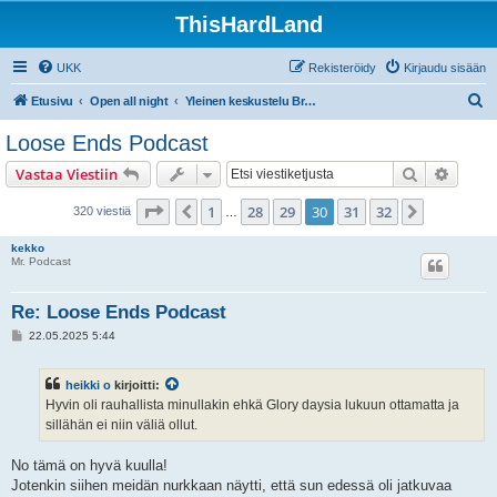
ThisHardLand
UKK
Rekisteröidy
Kirjaudu sisään
E
Etusivu
Open all night
Yleinen keskustelu Brucesta ja E Street Bandistä
t
Loose Ends Podcast
s
Etsi
Tarken
Vastaa Viestiin
i
Sivu
30
/
32
1
28
29
30
31
32
Edellinen
Seuraava
320 viestiä
…
kekko
Mr. Podcast
Re: Loose Ends Podcast
V
22.05.2025 5:44
i
e
s
heikki o
kirjoitti:
t
i
Hyvin oli rauhallista minullakin ehkä Glory daysia lukuun ottamatta ja
sillähän ei niin väliä ollut.
No tämä on hyvä kuulla!
Jotenkin siihen meidän nurkkaan näytti, että sun edessä oli jatkuvaa