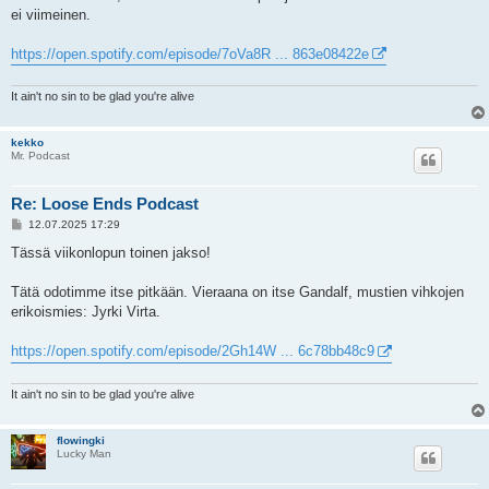
i
ei viimeinen.
https://open.spotify.com/episode/7oVa8R ... 863e08422e
It ain't no sin to be glad you're alive
kekko
Mr. Podcast
Re: Loose Ends Podcast
V
12.07.2025 17:29
i
e
Tässä viikonlopun toinen jakso!
s
t
i
Tätä odotimme itse pitkään. Vieraana on itse Gandalf, mustien vihkojen
erikoismies: Jyrki Virta.
https://open.spotify.com/episode/2Gh14W ... 6c78bb48c9
It ain't no sin to be glad you're alive
flowingki
Lucky Man