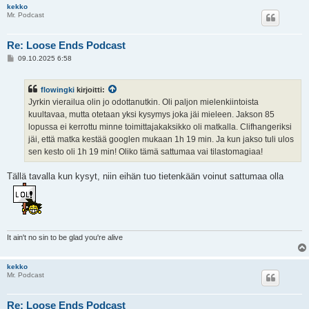
kekko
Mr. Podcast
Re: Loose Ends Podcast
V
09.10.2025 6:58
i
e
s
flowingki
kirjoitti:
t
i
Jyrkin vierailua olin jo odottanutkin. Oli paljon mielenkiintoista
kuultavaa, mutta otetaan yksi kysymys joka jäi mieleen. Jakson 85
lopussa ei kerrottu minne toimittajakaksikko oli matkalla. Clifhangeriksi
jäi, että matka kestää googlen mukaan 1h 19 min. Ja kun jakso tuli ulos
sen kesto oli 1h 19 min! Oliko tämä sattumaa vai tilastomagiaa!
Tällä tavalla kun kysyt, niin eihän tuo tietenkään voinut sattumaa olla
It ain't no sin to be glad you're alive
kekko
Mr. Podcast
Re: Loose Ends Podcast