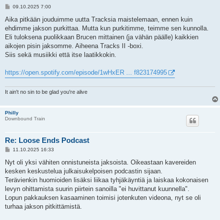
V
09.10.2025 7:00
i
e
Aika pitkään jouduimme uutta Tracksia maistelemaan, ennen kuin
s
ehdimme jakson purkittaa. Mutta kun purkitimme, teimme sen kunnolla.
t
i
Eli tuloksena puolikkaan Brucen mittainen (ja vähän päälle) kaikkien
aikojen pisin jaksomme. Aiheena Tracks II -boxi.
Siis sekä musiikki että itse laatikkokin.
https://open.spotify.com/episode/1wHxER ... f823174995
It ain't no sin to be glad you're alive
Philly
Downbound Train
Re: Loose Ends Podcast
V
11.10.2025 16:33
i
e
Nyt oli yksi vähiten onnistuneista jaksoista. Oikeastaan kavereiden
s
kesken keskustelua julkaisukelpoisen podcastin sijaan.
t
i
Terävienkin huomioiden lisäksi liikaa tyhjäkäyntiä ja laiskaa kokonaisen
levyn ohittamista suurin piirtein sanoilla "ei huvittanut kuunnella".
Lopun pakkauksen kasaaminen toimisi jotenkuten videona, nyt se oli
turhaa jakson pitkittämistä.