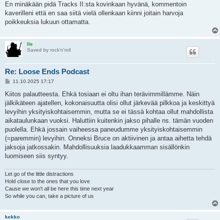
En minäkään pidä Tracks II:sta kovinkaan hyvänä, kommentoin
kaverilleni että en saa siitä vielä ollenkaan kiinni joitain harvoja
poikkeuksia lukuun ottamatta.
Ile
Saved by rock'n'roll
Re: Loose Ends Podcast
V
11.10.2025 17:17
i
e
Kiitos palautteesta. Ehkä tosiaan ei oltu ihan terävimmillämme. Näin
s
jälkikäteen ajatellen, kokonaisuutta olisi ollut järkevää pilkkoa ja keskittyä
t
i
levyihin yksityiskohtaisemmin, mutta se ei tässä kohtaa ollut mahdollista
aikataulunkaan vuoksi. Haluttiin kuitenkin jakso pihalle ns. tämän vuoden
puolella. Ehkä jossain vaiheessa paneudumme yksityiskohtaisemmin
(=paremmin) levyihin. Onneksi Bruce on aktiivinen ja antaa aihetta tehdä
jaksoja jatkossakin. Mahdollisuuksia laadukkaamman sisällönkin
luomiseen siis syntyy.
Let go of the little distractions
Hold close to the ones that you love
Cause we won't all be here this time next year
So while you can, take a picture of us
kekko