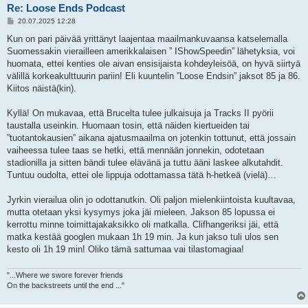
Re: Loose Ends Podcast
V
20.07.2025 12:28
i
e
Kun on pari päivää yrittänyt laajentaa maailmankuvaansa katselemalla
s
Suomessakin vierailleen amerikkalaisen ” IShowSpeedin” lähetyksia, voi
t
i
huomata, ettei kenties ole aivan ensisijaista kohdeyleisöä, on hyvä siirtyä
välillä korkeakulttuurin pariin! Eli kuuntelin ”Loose Endsin” jaksot 85 ja 86.
Kiitos näistä(kin).
Kyllä! On mukavaa, että Brucelta tulee julkaisuja ja Tracks II pyörii
taustalla useinkin. Huomaan tosin, että näiden kiertueiden tai
”tuotantokausien” aikana ajatusmaailma on jotenkin tottunut, että jossain
vaiheessa tulee taas se hetki, että mennään jonnekin, odotetaan
stadionilla ja sitten bändi tulee elävänä ja tuttu ääni laskee alkutahdit.
Tuntuu oudolta, ettei ole lippuja odottamassa tätä h-hetkeä (vielä)…
Jyrkin vierailua olin jo odottanutkin. Oli paljon mielenkiintoista kuultavaa,
mutta otetaan yksi kysymys joka jäi mieleen. Jakson 85 lopussa ei
kerrottu minne toimittajakaksikko oli matkalla. Clifhangeriksi jäi, että
matka kestää googlen mukaan 1h 19 min. Ja kun jakso tuli ulos sen
kesto oli 1h 19 min! Oliko tämä sattumaa vai tilastomagiaa!
"...Where we swore forever friends
On the backstreets until the end ..."