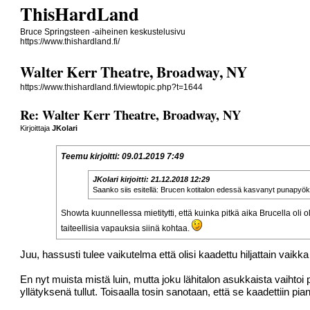
ThisHardLand
Bruce Springsteen -aiheinen keskustelusivu
https://www.thishardland.fi/
Walter Kerr Theatre, Broadway, NY
https://www.thishardland.fi/viewtopic.php?t=1644
Re: Walter Kerr Theatre, Broadway, NY
Kirjoittaja
JKolari
Teemu
kirjoitti:
09.01.2019 7:49
JKolari
kirjoitti:
21.12.2018 12:29
Saanko siis esitellä: Brucen kotitalon edessä kasvanyt punapyökk
Showta kuunnellessa mietitytti, että kuinka pitkä aika Brucella oli o
taiteellisia vapauksia siinä kohtaa.
Juu, hassusti tulee vaikutelma että olisi kaadettu hiljattain vaikka
En nyt muista mistä luin, mutta joku lähitalon asukkaista vaiht
yllätyksenä tullut. Toisaalla tosin sanotaan, että se kaadettiin pi