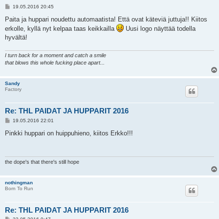
V
19.05.2016 20:45
i
e
Paita ja huppari noudettu automaatista! Että ovat käteviä juttuja!! Kiitos
s
erkolle, kyllä nyt kelpaa taas keikkailla
Uusi logo näyttää todella
t
i
hyvältä!
I turn back for a moment and catch a smile
that blows this whole fucking place apart...
Sandy
Factory
Re: THL PAIDAT JA HUPPARIT 2016
V
19.05.2016 22:01
i
e
Pinkki huppari on huippuhieno, kiitos Erkko!!!
s
t
i
the dope's that there's still hope
nothingman
Born To Run
Re: THL PAIDAT JA HUPPARIT 2016
V