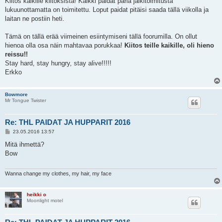
Kiitos kaikille kiitoksista! Kaikki paidat paria jälkitoimitusta
s
lukuunottamatta on toimitettu. Loput paidat pitäisi saada tällä viikolla ja
t
i
laitan ne postiin heti.
Tämä on tällä erää viimeinen esiintymiseni tällä foorumilla. On ollut
hienoa olla osa näin mahtavaa porukkaa!
Kiitos teille kaikille, oli hieno
reissu!!
Stay hard, stay hungry, stay alive!!!!!
Erkko
Bowmore
Mr Tongue Twister
Re: THL PAIDAT JA HUPPARIT 2016
V
23.05.2016 13:57
i
e
Mitä ihmettä?
s
Bow
t
i
Wanna change my clothes, my hair, my face
heikki o
Moonlight motel