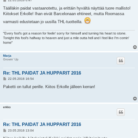
22.05.2016 0:47
i
e
Täälläkin paidat vastaanotettu, ja erittäin hyvältä näyttää tuore mallisto!
s
Kiitokset Erkolle! Ihan eivät Barcelonaan ehtineet, mutta Roomassa
t
i
varmasti edustetaan jo uusilla THL-tuotteilla.
"Every fool's got a reason for feelin' sorry for himself and turning his heart to stone.
Tonight this fool's halfway to heaven and just a mile outta hell and I feel like I'm comin'
home"
Marja
Growin' Up
Re: THL PAIDAT JA HUPPARIT 2016
V
22.05.2016 16:54
i
e
Paketti on tullut perille. Kiitos Erkolle jälleen kerran!
s
t
i
erkko
Re: THL PAIDAT JA HUPPARIT 2016
V
23.05.2016 13:04
i
e