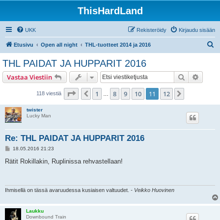
ThisHardLand
UKK
Rekisteröidy
Kirjaudu sisään
E
Etusivu
Open all night
THL-tuotteet 2014 ja 2016
t
THL PAIDAT JA HUPPARIT 2016
s
Etsi
Tarken
Vastaa Viestiin
i
Sivu
11
/
12
1
8
9
10
11
12
Edellinen
Seuraava
118 viestiä
…
twister
Lucky Man
Re: THL PAIDAT JA HUPPARIT 2016
V
18.05.2016 21:23
i
e
Rätit Rokillakin, Ruplinissa rehvastellaan!
s
t
i
Ihmisellä on tässä avaruudessa kusiaisen valtuudet.
- Veikko Huovinen
Laukku
Downbound Train