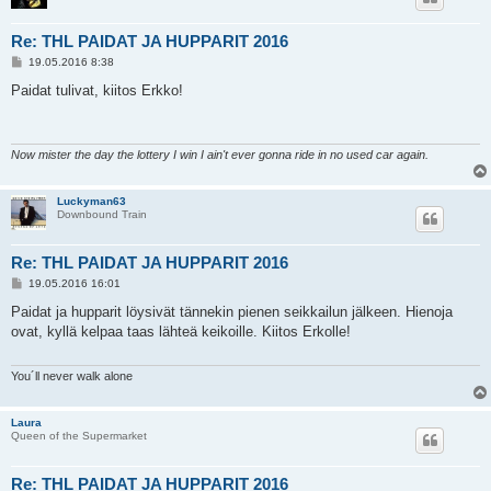
Re: THL PAIDAT JA HUPPARIT 2016
V
19.05.2016 8:38
i
e
Paidat tulivat, kiitos Erkko!
s
t
i
Now mister the day the lottery I win I ain't ever gonna ride in no used car again.
Luckyman63
Downbound Train
Re: THL PAIDAT JA HUPPARIT 2016
V
19.05.2016 16:01
i
e
Paidat ja hupparit löysivät tännekin pienen seikkailun jälkeen. Hienoja
s
ovat, kyllä kelpaa taas lähteä keikoille. Kiitos Erkolle!
t
i
You´ll never walk alone
Laura
Queen of the Supermarket
Re: THL PAIDAT JA HUPPARIT 2016