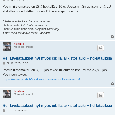
i
e
Postin riistomaksu on tällä hetkellä 3,10 e. Jossain näin uutisen, että EU
s
ehdottaa tuon tullittomuuden 150 e alarajan poistoa.
t
i
"I believe in the love that you gave me
I believe in the faith that can save me
I believe in the hope and I pray that some day
it may raise me above these Badlands"
heikki o
Moonlight motel
Re: Livelataukset nyt myös cd:llä, arkistot auki + hd-latauksia
V
09.12.2025 15:30
i
e
Postin riistomaksu on 3,10, jos tekee tullauksen itse, mutta 26,85, jos
s
Posti sen tekee.
t
i
https://www.posti.fi/vastaanottaminen/tullaaminen
heikki o
Moonlight motel
Re: Livelataukset nyt myös cd:llä, arkistot auki + hd-latauksia
V
07.03.2026 5:55
i