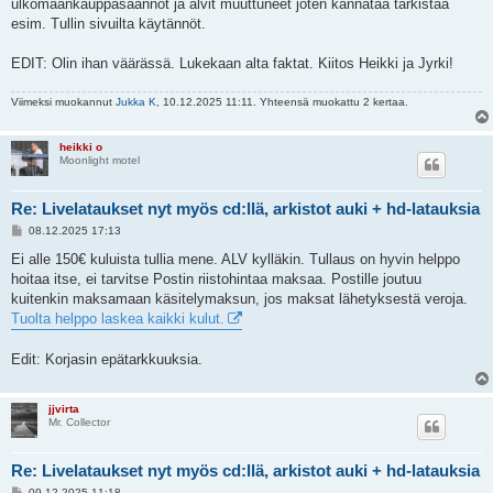
ulkomaankauppasäännöt ja alvit muuttuneet joten kannataa tarkistaa
esim. Tullin sivuilta käytännöt.
EDIT: Olin ihan väärässä. Lukekaan alta faktat. Kiitos Heikki ja Jyrki!
Viimeksi muokannut
Jukka K
, 10.12.2025 11:11. Yhteensä muokattu 2 kertaa.
heikki o
Moonlight motel
Re: Livelataukset nyt myös cd:llä, arkistot auki + hd-latauksia
V
08.12.2025 17:13
i
e
Ei alle 150€ kuluista tullia mene. ALV kylläkin. Tullaus on hyvin helppo
s
hoitaa itse, ei tarvitse Postin riistohintaa maksaa. Postille joutuu
t
i
kuitenkin maksamaan käsitelymaksun, jos maksat lähetyksestä veroja.
Tuolta helppo laskea kaikki kulut.
Edit: Korjasin epätarkkuuksia.
jjvirta
Mr. Collector
Re: Livelataukset nyt myös cd:llä, arkistot auki + hd-latauksia
V
09.12.2025 11:18