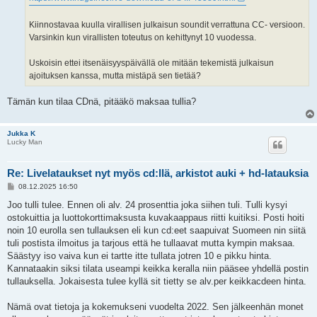
Kiinnostavaa kuulla virallisen julkaisun soundit verrattuna CC- versioon.
Varsinkin kun virallisten toteutus on kehittynyt 10 vuodessa.
Uskoisin ettei itsenäisyyspäivällä ole mitään tekemistä julkaisun
ajoituksen kanssa, mutta mistäpä sen tietää?
Tämän kun tilaa CDnä, pitääkö maksaa tullia?
Jukka K
Lucky Man
Re: Livelataukset nyt myös cd:llä, arkistot auki + hd-latauksia
V
08.12.2025 16:50
i
e
Joo tulli tulee. Ennen oli alv. 24 prosenttia joka siihen tuli. Tulli kysyi
s
ostokuittia ja luottokorttimaksusta kuvakaappaus riitti kuitiksi. Posti hoiti
t
i
noin 10 eurolla sen tullauksen eli kun cd:eet saapuivat Suomeen nin siitä
tuli postista ilmoitus ja tarjous että he tullaavat mutta kympin maksaa.
Säästyy iso vaiva kun ei tartte itte tullata jotren 10 e pikku hinta.
Kannataakin siksi tilata useampi keikka keralla niin pääsee yhdellä postin
tullauksella. Jokaisesta tulee kyllä sit tietty se alv.per keikkacdeen hinta.
Nämä ovat tietoja ja kokemukseni vuodelta 2022. Sen jälkeenhän monet