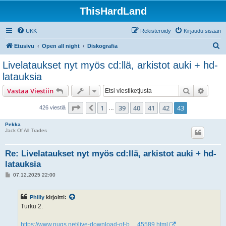
ThisHardLand
UKK
Rekisteröidy
Kirjaudu sisään
E
Etusivu
Open all night
Diskografia
t
Livelataukset nyt myös cd:llä, arkistot auki + hd-
s
latauksia
i
Etsi
Tarken
Vastaa Viestiin
Sivu
43
/
43
1
39
40
41
42
43
Edellinen
426 viestiä
…
Pekka
Jack Of All Trades
Re: Livelataukset nyt myös cd:llä, arkistot auki + hd-
latauksia
V
07.12.2025 22:00
i
e
s
Philly
kirjoitti:
t
i
Turku 2.
https://www.nugs.net/live-download-of-b ... 45589.html