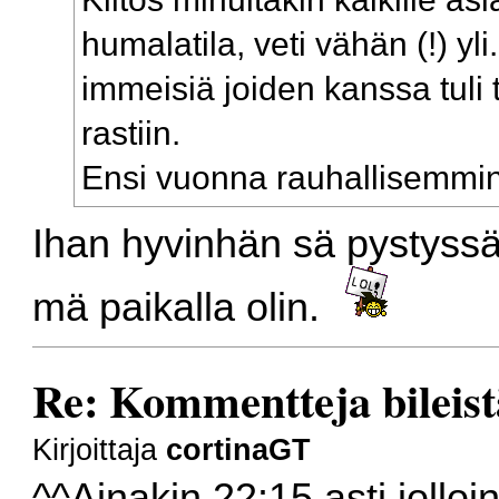
humalatila, veti vähän (!) yli
immeisiä joiden kanssa tuli t
rastiin.
Ensi vuonna rauhallisemmi
Ihan hyvinhän sä pystyssä 
mä paikalla olin.
Re: Kommentteja bileist
Kirjoittaja
cortinaGT
^^Ainakin 22:15 asti,jolloi