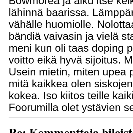
Bowmorea ja alku itse keikk
lähinnä baarissa. Lämppärit
vähälle huomiolle. Nolottaa
bändiä vaivasin ja vielä s
meni kun oli taas doping p
voitto eikä hyvä sijoitus. 
Usein mietin, miten upea 
mitä kaikkea olen siskojen
kokea. Iso kiitos teille kaiki
Foorumilla olet ystävien s
Re: Kommentteja bileist