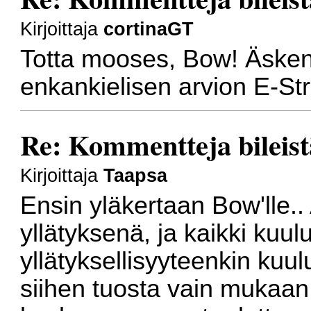
Kirjoittaja
cortinaGT
Totta mooses, Bow! Äsken
enkankielisen arvion E-St
Re: Kommentteja bileist
Kirjoittaja
Taapsa
Ensin yläkertaan Bow'lle..
yllätyksenä, ja kaikki kuul
yllätyksellisyyteenkin kuulu
siihen tuosta vain mukaan j