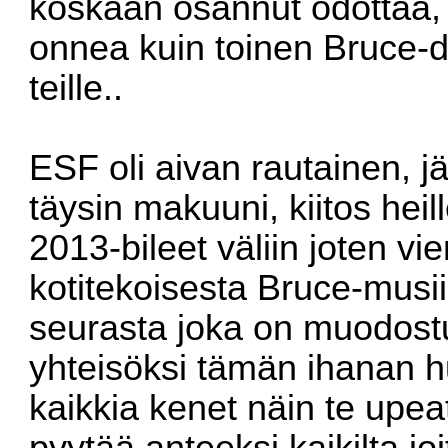
koskaan osannut odottaa, j
onnea kuin toinen Bruce-dig
teille..
ESF oli aivan rautainen, 
täysin makuuni, kiitos heill
2013-bileet väliin joten vie
kotitekoisesta Bruce-musiik
seurasta joka on muodost
yhteisöksi tämän ihanan hu
kaikkia kenet näin te upeat
pyytää anteeksi kaikilta jo