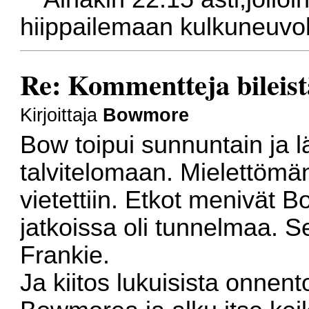
hiippailemaan kulkuneuvol
Re: Kommentteja bileist
Kirjoittaja
Bowmore
Bow toipui sunnuntain ja l
talvitelomaan. Mielettömän
vietettiin. Etkot menivät B
jatkoissa oli tunnelmaa. Se
Frankie.
Ja kiitos lukuisista onnen