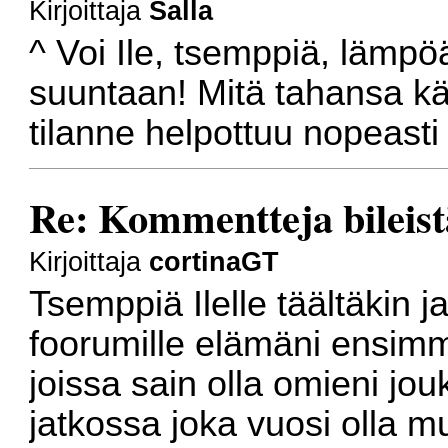
Kirjoittaja
Salla
^ Voi Ile, tsemppiä, lämpöä
suuntaan! Mitä tahansa käy
tilanne helpottuu nopeasti 
Re: Kommentteja bileist
Kirjoittaja
cortinaGT
Tsemppiä Ilelle täältäkin 
foorumille elämäni ensimm
joissa sain olla omieni jo
jatkossa joka vuosi olla 