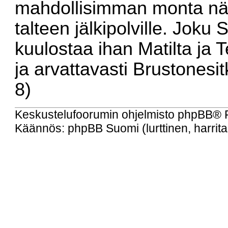
mahdollisimman monta näis
talteen jälkipolville. Joku
kuulostaa ihan Matilta ja T
ja arvattavasti Brustonesit
8)
Keskustelufoorumin ohjelmisto
phpBB
® 
Käännös: phpBB Suomi (lurttinen, harritap