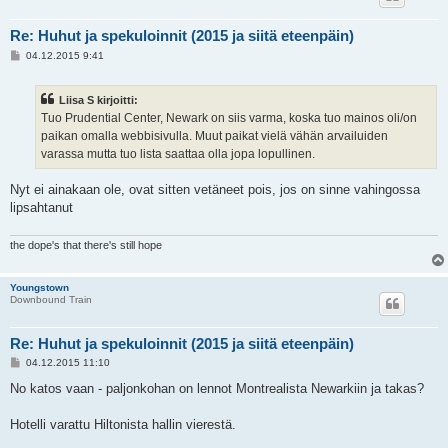
Re: Huhut ja spekuloinnit (2015 ja siitä eteenpäin)
V
04.12.2015 9:41
i
e
s
Liisa S kirjoitti:
t
i
Tuo Prudential Center, Newark on siis varma, koska tuo mainos oli/on
paikan omalla webbisivulla. Muut paikat vielä vähän arvailuiden
varassa mutta tuo lista saattaa olla jopa lopullinen.
Nyt ei ainakaan ole, ovat sitten vetäneet pois, jos on sinne vahingossa
lipsahtanut
the dope's that there's still hope
Youngstown
Downbound Train
Re: Huhut ja spekuloinnit (2015 ja siitä eteenpäin)
V
04.12.2015 11:10
i
e
No katos vaan - paljonkohan on lennot Montrealista Newarkiin ja takas?
s
t
i
Hotelli varattu Hiltonista hallin vierestä.