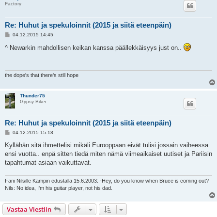
Factory
Re: Huhut ja spekuloinnit (2015 ja siitä eteenpäin)
V
04.12.2015 14:45
i
e
^ Newarkin mahdollisen keikan kanssa päällekkäisyys just on..
s
t
i
the dope's that there's still hope
Thunder75
Gypsy Biker
Re: Huhut ja spekuloinnit (2015 ja siitä eteenpäin)
V
04.12.2015 15:18
i
e
Kyllähän sitä ihmettelisi mikäli Eurooppaan eivät tulisi jossain vaiheessa
s
ensi vuotta.. enpä sitten tiedä miten nämä viimeaikaiset uutiset ja Pariisin
t
i
tapahtumat asiaan vaikuttavat.
Fani Nilsille Kämpin edustalla 15.6.2003: -Hey, do you know when Bruce is coming out?
Nils: No idea, I'm his guitar player, not his dad.
Vastaa Viestiin