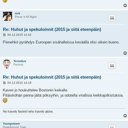
mrk
Prove It All Night
Re: Huhut ja spekuloinnit (2015 ja siitä eteenpäin)
V
04.12.2015 12:42
i
e
Pienehkö pyrähdys Euroopan sisähalleissa keväällä olisi oikein bueno.
s
t
i
Terontius
Factory
Re: Huhut ja spekuloinnit (2015 ja siitä eteenpäin)
V
04.12.2015 14:19
i
e
Kaveri jo houkuttelee Bostonin keikalle.
s
Pitäisköhän panna jäitä pöksyihin, ja odotella virallisia keikkajulkistuksia.
t
i
He travels fastest who travels alone.
Youngstown
Downbound Train