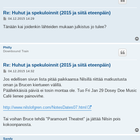
Re: Huhut ja spekuloinnit (2015 ja siitä eteenpäin)
V
04.12.2015 14:29
i
e
Tänään kai joidenkin lähteiden mukaan julkistus jo tulee?
s
t
i
Philly
Downbound Train
Re: Huhut ja spekuloinnit (2015 ja siitä eteenpäin)
V
04.12.2015 14:32
i
e
Jos edellisen sivun lista pitää paikkaansa Nilsillä riittää matkustusta
s
oman ja Brucen kiertueen välillä.
t
i
Päällekkäisiä päiviä ei tosin montaa ole. Tuo Fri Jan 29 Dosey Doe Music
Café lienee painovirhe.
http://www.nilslofgren.com/NotesDates07.html
Tai voihan Bruce tehdä "Paramount Theatret" ja jättää Nilsin pois
kokoonpanosta.
Sandy