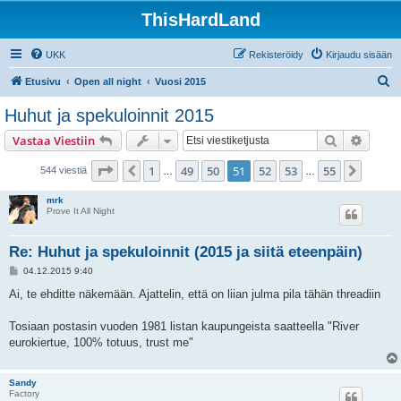
ThisHardLand
UKK
Rekisteröidy
Kirjaudu sisään
E
Etusivu
Open all night
Vuosi 2015
t
Huhut ja spekuloinnit 2015
s
Etsi
Tarken
Vastaa Viestiin
i
Sivu
51
/
55
1
49
50
51
52
53
55
Edellinen
Seura
544 viestiä
…
…
mrk
Prove It All Night
Re: Huhut ja spekuloinnit (2015 ja siitä eteenpäin)
V
04.12.2015 9:40
i
e
Ai, te ehditte näkemään. Ajattelin, että on liian julma pila tähän threadiin
s
t
i
Tosiaan postasin vuoden 1981 listan kaupungeista saatteella "River
eurokiertue, 100% totuus, trust me"
Sandy
Factory