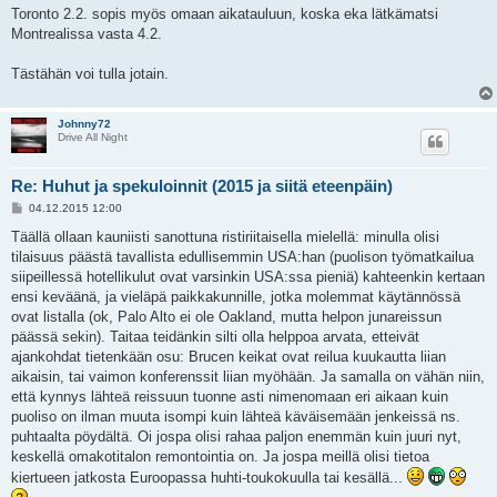
Toronto 2.2. sopis myös omaan aikatauluun, koska eka lätkämatsi
Montrealissa vasta 4.2.
Tästähän voi tulla jotain.
Johnny72
Drive All Night
Re: Huhut ja spekuloinnit (2015 ja siitä eteenpäin)
V
04.12.2015 12:00
i
e
Täällä ollaan kauniisti sanottuna ristiriitaisella mielellä: minulla olisi
s
tilaisuus päästä tavallista edullisemmin USA:han (puolison työmatkailua
t
i
siipeillessä hotellikulut ovat varsinkin USA:ssa pieniä) kahteenkin kertaan
ensi keväänä, ja vieläpä paikkakunnille, jotka molemmat käytännössä
ovat listalla (ok, Palo Alto ei ole Oakland, mutta helpon junareissun
päässä sekin). Taitaa teidänkin silti olla helppoa arvata, etteivät
ajankohdat tietenkään osu: Brucen keikat ovat reilua kuukautta liian
aikaisin, tai vaimon konferenssit liian myöhään. Ja samalla on vähän niin,
että kynnys lähteä reissuun tuonne asti nimenomaan eri aikaan kuin
puoliso on ilman muuta isompi kuin lähteä käväisemään jenkeissä ns.
puhtaalta pöydältä. Oi jospa olisi rahaa paljon enemmän kuin juuri nyt,
keskellä omakotitalon remontointia on. Ja jospa meillä olisi tietoa
kiertueen jatkosta Euroopassa huhti-toukokuulla tai kesällä...