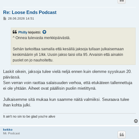
Re: Loose Ends Podcast
V
28.06.2026 14:51
i
e
s
Philly
kirjoitti:
t
i
^ Onnea tulevasta merkkipäivästä.
Sehän tarkoittaa samalla että kesällä jaksoja tullaan julkaisemaan
keskimäärin yli 1/kk. Uusin jakso taisi olla 95. Arvaisin että ainakin
puolet on jo nauhoitettu.
Laskit oikein, jaksoja tulee vielä neljä ennen kuin olemme syyskuun 20.
päivässä.
Sen verran voin raottaa salaisuuden verhoa, että etukäteen tallennettuja
ei ole yhtään. Aiheet ovat päällisin puolin mietittynä.
Julkaisemme sitä mukaa kun saamme näitä valmiiksi. Seuraava tulee
ihan kohta julki.
It ain't no sin to be glad you're alive
kekko
Mr. Podcast