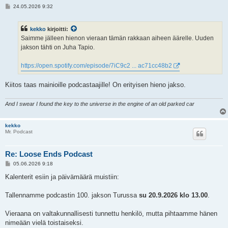
V
24.05.2026 9:32
i
e
s
kekko
kirjoitti:
t
i
Saimme jälleen hienon vieraan tämän rakkaan aiheen äärelle. Uuden
jakson tähti on Juha Tapio.
https://open.spotify.com/episode/7iC9c2 ... ac71cc48b2
Kiitos taas mainioille podcastaajille! On erityisen hieno jakso.
And I swear I found the key to the universe in the engine of an old parked car
kekko
Mr. Podcast
Re: Loose Ends Podcast
V
05.06.2026 9:18
i
e
Kalenterit esiin ja päivämäärä muistiin:
s
t
i
Tallennamme podcastin 100. jakson Turussa
su 20.9.2026 klo 13.00
.
Vieraana on valtakunnallisesti tunnettu henkilö, mutta pihtaamme hänen
nimeään vielä toistaiseksi.