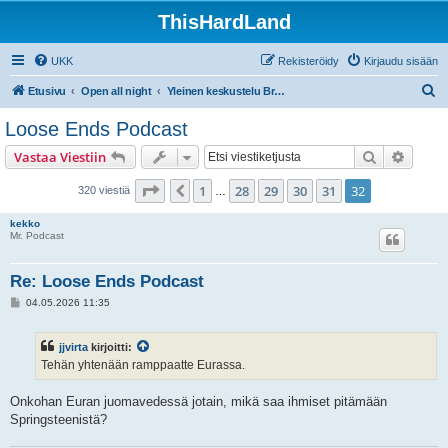
ThisHardLand
UKK
Rekisteröidy
Kirjaudu sisään
E
Etusivu
Open all night
Yleinen keskustelu Brucesta ja E Street Bandistä
t
Loose Ends Podcast
s
Etsi
Tarken
Vastaa Viestiin
i
Sivu
32
/
32
1
28
29
30
31
32
Edellinen
320 viestiä
…
kekko
Mr. Podcast
Re: Loose Ends Podcast
V
04.05.2026 11:35
i
e
s
jjvirta
kirjoitti:
t
i
Tehän yhtenään ramppaatte Eurassa.
Onkohan Euran juomavedessä jotain, mikä saa ihmiset pitämään
Springsteenistä?