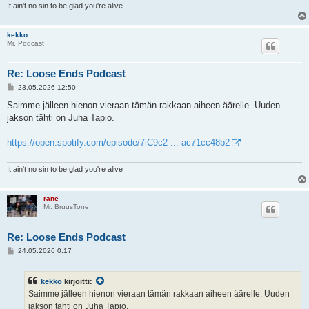
It ain't no sin to be glad you're alive
kekko
Mr. Podcast
Re: Loose Ends Podcast
V
23.05.2026 12:50
i
e
Saimme jälleen hienon vieraan tämän rakkaan aiheen äärelle. Uuden
s
jakson tähti on Juha Tapio.
t
i
https://open.spotify.com/episode/7iC9c2 ... ac71cc48b2
It ain't no sin to be glad you're alive
rane
Mr. BruusTone
Re: Loose Ends Podcast
V
24.05.2026 0:17
i
e
s
kekko
kirjoitti:
t
i
Saimme jälleen hienon vieraan tämän rakkaan aiheen äärelle. Uuden
jakson tähti on Juha Tapio.