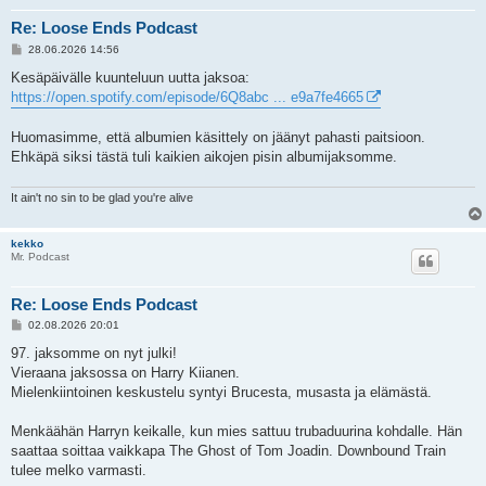
Re: Loose Ends Podcast
V
28.06.2026 14:56
i
e
Kesäpäivälle kuunteluun uutta jaksoa:
s
https://open.spotify.com/episode/6Q8abc ... e9a7fe4665
t
i
Huomasimme, että albumien käsittely on jäänyt pahasti paitsioon.
Ehkäpä siksi tästä tuli kaikien aikojen pisin albumijaksomme.
It ain't no sin to be glad you're alive
kekko
Mr. Podcast
Re: Loose Ends Podcast
V
02.08.2026 20:01
i
e
97. jaksomme on nyt julki!
s
Vieraana jaksossa on Harry Kiianen.
t
i
Mielenkiintoinen keskustelu syntyi Brucesta, musasta ja elämästä.
Menkäähän Harryn keikalle, kun mies sattuu trubaduurina kohdalle. Hän
saattaa soittaa vaikkapa The Ghost of Tom Joadin. Downbound Train
tulee melko varmasti.