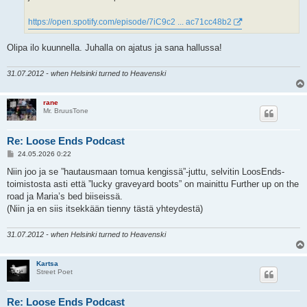
https://open.spotify.com/episode/7iC9c2 ... ac71cc48b2
Olipa ilo kuunnella. Juhalla on ajatus ja sana hallussa!
31.07.2012 - when Helsinki turned to Heavenski
rane
Mr. BruusTone
Re: Loose Ends Podcast
V
24.05.2026 0:22
i
e
Niin joo ja se ”hautausmaan tomua kengissä”-juttu, selvitin LoosEnds-
s
toimistosta asti että ”lucky graveyard boots” on mainittu Further up on the
t
i
road ja Maria’s bed biiseissä.
(Niin ja en siis itsekkään tienny tästä yhteydestä)
31.07.2012 - when Helsinki turned to Heavenski
Kartsa
Street Poet
Re: Loose Ends Podcast