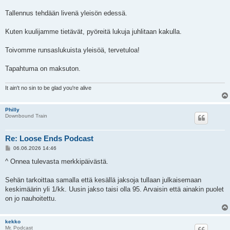
Tallennus tehdään livenä yleisön edessä.
Kuten kuulijamme tietävät, pyöreitä lukuja juhlitaan kakulla.
Toivomme runsaslukuista yleisöä, tervetuloa!
Tapahtuma on maksuton.
It ain't no sin to be glad you're alive
Philly
Downbound Train
Re: Loose Ends Podcast
V
06.06.2026 14:46
i
e
^ Onnea tulevasta merkkipäivästä.
s
t
i
Sehän tarkoittaa samalla että kesällä jaksoja tullaan julkaisemaan
keskimäärin yli 1/kk. Uusin jakso taisi olla 95. Arvaisin että ainakin puolet
on jo nauhoitettu.
kekko
Mr. Podcast