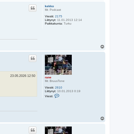
l
ö
kekko
s
Mr. Podcast
Viestit:
2175
Liittynyt:
11.01.2013 12:14
Paikkakunta:
Turku
Y
l
ö
s
23.05.2026 12:50
rane
Mr. BruusTone
Viestit:
2610
Liittynyt:
10.01.2013 0:19
V
Viesti:
i
e
s
t
i
r
Y
a
l
n
ö
e
s