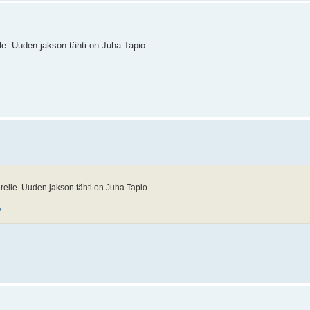
e. Uuden jakson tähti on Juha Tapio.
elle. Uuden jakson tähti on Juha Tapio.