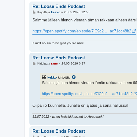
Re: Loose Ends Podcast
V
Kirjoittaja
kekko
»
23.05.2026 12:50
i
e
Saimme jälleen hienon vieraan tämän rakkaan aiheen äärell
s
t
i
https://open.spotify.com/episode/7iC9c2 ... ac71cc48b2
It ain't no sin to be glad you're alive
Re: Loose Ends Podcast
V
Kirjoittaja
rane
»
24.05.2026 0:17
i
e
s
kekko
kirjoitti:
t
i
Saimme jälleen hienon vieraan tämän rakkaan aiheen äär
https://open.spotify.com/episode/7iC9c2 ... ac71cc48b2
Olipa ilo kuunnella. Juhalla on ajatus ja sana hallussa!
31.07.2012 - when Helsinki turned to Heavenski
Re: Loose Ends Podcast
V