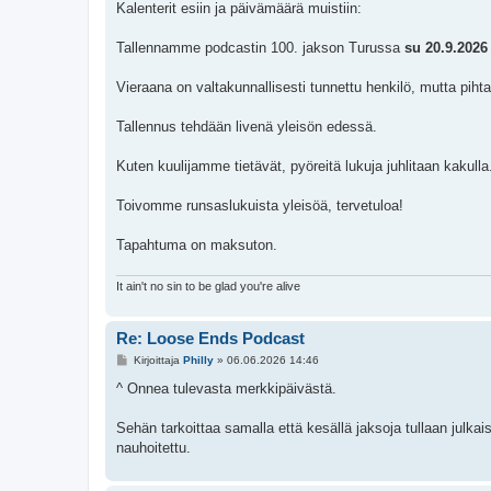
e
Kalenterit esiin ja päivämäärä muistiin:
s
t
i
Tallennamme podcastin 100. jakson Turussa
su 20.9.2026
Vieraana on valtakunnallisesti tunnettu henkilö, mutta pih
Tallennus tehdään livenä yleisön edessä.
Kuten kuulijamme tietävät, pyöreitä lukuja juhlitaan kakulla
Toivomme runsaslukuista yleisöä, tervetuloa!
Tapahtuma on maksuton.
It ain't no sin to be glad you're alive
Re: Loose Ends Podcast
V
Kirjoittaja
Philly
»
06.06.2026 14:46
i
e
^ Onnea tulevasta merkkipäivästä.
s
t
i
Sehän tarkoittaa samalla että kesällä jaksoja tullaan julkai
nauhoitettu.