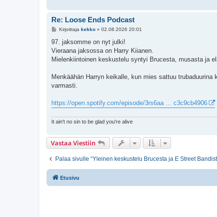
Re: Loose Ends Podcast
V
Kirjoittaja
kekko
»
02.08.2026 20:01
i
e
97. jaksomme on nyt julki!
s
Vieraana jaksossa on Harry Kiianen.
t
i
Mielenkiintoinen keskustelu syntyi Brucesta, musasta ja e
Menkäähän Harryn keikalle, kun mies sattuu trubaduurina 
varmasti.
https://open.spotify.com/episode/3rs6aa ... c3c9cb4906
It ain't no sin to be glad you're alive
Vastaa Viestiin
Palaa sivulle “Yleinen keskustelu Brucesta ja E Street Bandis
Etusivu