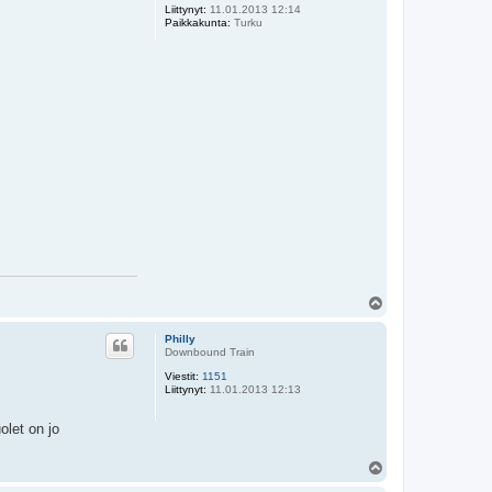
Liittynyt:
11.01.2013 12:14
Paikkakunta:
Turku
Y
l
ö
Philly
s
Downbound Train
Viestit:
1151
Liittynyt:
11.01.2013 12:13
olet on jo
Y
l