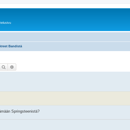
telusivu
Street Bandistä
Etsi
Tarkennettu haku
ämään Springsteenistä?