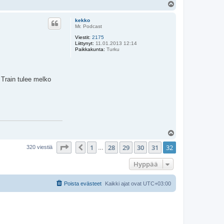
Y
l
ö
kekko
s
Mr. Podcast
Viestit:
2175
Liittynyt:
11.01.2013 12:14
Paikkakunta:
Turku
Train tulee melko
Y
l
Sivu
32
/
32
1
28
29
30
31
32
ö
Edellinen
320 viestiä
…
s
Hyppää
Poista evästeet
Kaikki ajat ovat
UTC+03:00