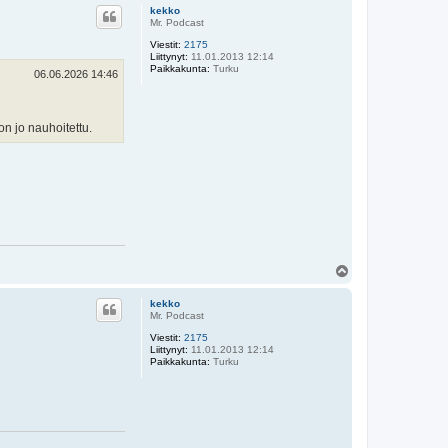
ö
kekko
s
Mr. Podcast
Viestit:
2175
Liittynyt:
11.01.2013 12:14
Paikkakunta:
Turku
06.06.2026 14:46
on jo nauhoitettu.
Y
l
ö
kekko
s
Mr. Podcast
Viestit:
2175
Liittynyt:
11.01.2013 12:14
Paikkakunta:
Turku