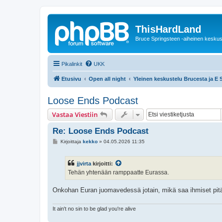
ThisHardLand
Bruce Springsteen -aiheinen keskus
Pikalinkit
UKK
Etusivu
Open all night
Yleinen keskustelu Brucesta ja E 
Loose Ends Podcast
Vastaa Viestiin
Re: Loose Ends Podcast
V
Kirjoittaja
kekko
»
04.05.2026 11:35
i
e
s
jjvirta
kirjoitti:
t
i
Tehän yhtenään ramppaatte Eurassa.
Onkohan Euran juomavedessä jotain, mikä saa ihmiset pit
It ain't no sin to be glad you're alive