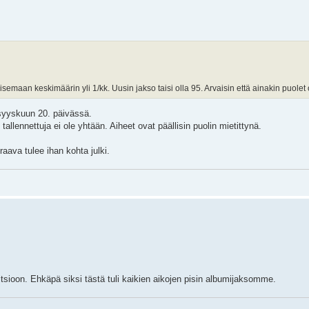
isemaan keskimäärin yli 1/kk. Uusin jakso taisi olla 95. Arvaisin että ainakin puolet 
 syyskuun 20. päivässä.
allennettuja ei ole yhtään. Aiheet ovat päällisin puolin mietittynä.
ava tulee ihan kohta julki.
sioon. Ehkäpä siksi tästä tuli kaikien aikojen pisin albumijaksomme.