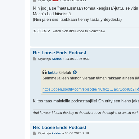
Kirjoittaja
rane
»
24.05.2026 0:22
i
e
Niin joo ja se ”hautausmaan tomua kengissä”-juttu, selvitin
s
Maria’s bed biiseissä.
t
i
(Niin ja en siis itsekkään tienny tästä yhteydestä)
31.07.2012 - when Helsinki turned to Heavenski
Re: Loose Ends Podcast
V
Kirjoittaja
Kartsa
»
24.05.2026 9:32
i
e
s
kekko
kirjoitti:
t
i
Saimme jälleen hienon vieraan tämän rakkaan aiheen äär
https://open.spotify.com/episode/7iC9c2 ... ac71cc48b2
Kiitos taas mainioille podcastaajille! On erityisen hieno jak
And I swear I found the key to the universe in the engine of an old par
Re: Loose Ends Podcast
V
Kirjoittaja
kekko
»
05.06.2026 9:18
i