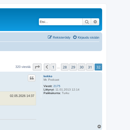
Etsi
Tarkennettu haku
Rekisteröidy
Kirjaudu sisään
Sivu
32
/
32
1
28
29
30
31
32
Edellinen
320 viestiä
…
kekko
Mr. Podcast
Viestit:
2175
Liittynyt:
11.01.2013 12:14
Paikkakunta:
Turku
02.05.2026 14:37
Y