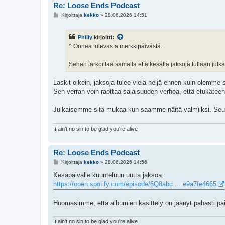
Re: Loose Ends Podcast
V
Kirjoittaja
kekko
»
28.06.2026 14:51
i
e
s
Philly
kirjoitti:
t
i
^ Onnea tulevasta merkkipäivästä.
Sehän tarkoittaa samalla että kesällä jaksoja tullaan julka
Laskit oikein, jaksoja tulee vielä neljä ennen kuin olemme
Sen verran voin raottaa salaisuuden verhoa, että etukäteen t
Julkaisemme sitä mukaa kun saamme näitä valmiiksi. Seura
It ain't no sin to be glad you're alive
Re: Loose Ends Podcast
V
Kirjoittaja
kekko
»
28.06.2026 14:56
i
e
Kesäpäivälle kuunteluun uutta jaksoa:
s
https://open.spotify.com/episode/6Q8abc ... e9a7fe4665
t
i
Huomasimme, että albumien käsittely on jäänyt pahasti pait
It ain't no sin to be glad you're alive