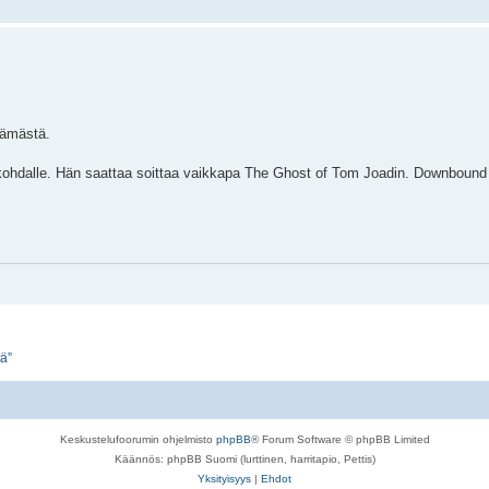
lämästä.
kohdalle. Hän saattaa soittaa vaikkapa The Ghost of Tom Joadin. Downbound 
tä”
Keskustelufoorumin ohjelmisto
phpBB
® Forum Software © phpBB Limited
Käännös: phpBB Suomi (lurttinen, harritapio, Pettis)
Yksityisyys
|
Ehdot