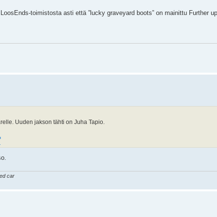
 LoosEnds-toimistosta asti että ”lucky graveyard boots” on mainittu Further up
elle. Uuden jakson tähti on Juha Tapio.
so.
ked car