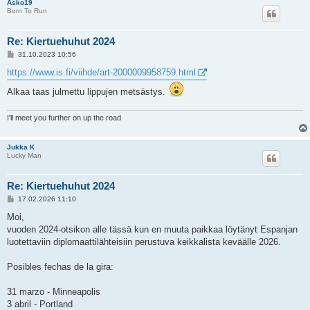
Asko19
Born To Run
Re: Kiertuehuhut 2024
V
31.10.2023 10:56
i
e
https://www.is.fi/viihde/art-2000009958759.html
s
t
Alkaa taas julmettu lippujen metsästys.
i
I'll meet you further on up the road
Jukka K
Lucky Man
Re: Kiertuehuhut 2024
V
17.02.2026 11:10
i
e
Moi,
s
vuoden 2024-otsikon alle tässä kun en muuta paikkaa löytänyt Espanjan
t
i
luotettaviin diplomaattilähteisiin perustuva keikkalista keväälle 2026.
Posibles fechas de la gira:
31 marzo - Minneapolis
3 abril - Portland