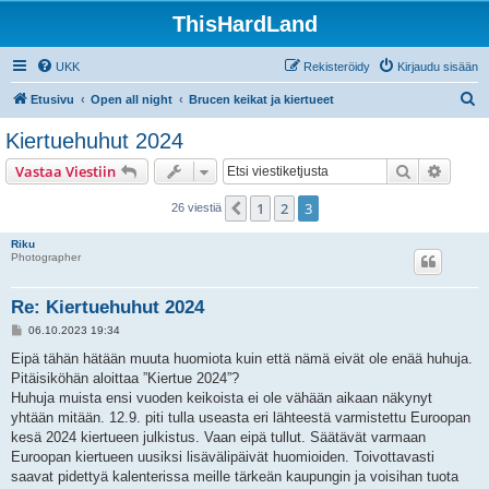
ThisHardLand
UKK
Rekisteröidy
Kirjaudu sisään
E
Etusivu
Open all night
Brucen keikat ja kiertueet
t
Kiertuehuhut 2024
s
Etsi
Tarken
Vastaa Viestiin
i
1
2
3
Edellinen
26 viestiä
Riku
Photographer
Re: Kiertuehuhut 2024
V
06.10.2023 19:34
i
e
Eipä tähän hätään muuta huomiota kuin että nämä eivät ole enää huhuja.
s
Pitäisiköhän aloittaa ”Kiertue 2024”?
t
i
Huhuja muista ensi vuoden keikoista ei ole vähään aikaan näkynyt
yhtään mitään. 12.9. piti tulla useasta eri lähteestä varmistettu Euroopan
kesä 2024 kiertueen julkistus. Vaan eipä tullut. Säätävät varmaan
Euroopan kiertueen uusiksi lisävälipäivät huomioiden. Toivottavasti
saavat pidettyä kalenterissa meille tärkeän kaupungin ja voisihan tuota