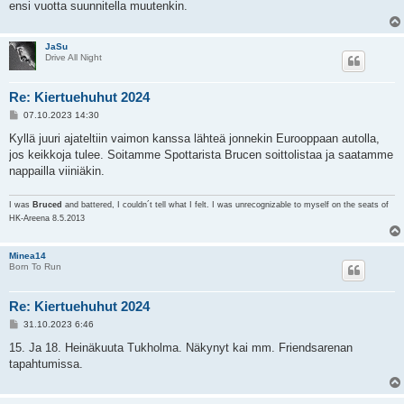
ensi vuotta suunnitella muutenkin.
JaSu
Drive All Night
Re: Kiertuehuhut 2024
V
07.10.2023 14:30
i
e
Kyllä juuri ajateltiin vaimon kanssa lähteä jonnekin Eurooppaan autolla,
s
jos keikkoja tulee. Soitamme Spottarista Brucen soittolistaa ja saatamme
t
i
nappailla viiniäkin.
I was
Bruced
and battered, I couldn´t tell what I felt. I was unrecognizable to myself on the seats of
HK-Areena 8.5.2013
Minea14
Born To Run
Re: Kiertuehuhut 2024
V
31.10.2023 6:46
i
e
15. Ja 18. Heinäkuuta Tukholma. Näkynyt kai mm. Friendsarenan
s
tapahtumissa.
t
i