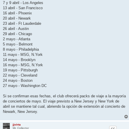
7 y 9 abril - Los Angeles
13 abril - San Francisco
16 abril - Phoenix
20 abril - Newark
23 abril - Ft Lauderdale
26 abril - Austin
29 abril - Chicago
2 mayo - Atlanta
5 mayo - Belmont
8 mayo - Philadelphia
11 mayo - MSG, N.York
14 mayo - Brooklyn
16 mayo - MSG, N.York
19 mayo - Pittsburgh
22 mayo - Cleveland
24 mayo - Boston
27 mayo - Washington DC
Si se confirman esas fechas, el club ofrecerá packs de viaje a la mayoría
de conciertos de mayo. El viaje previsto a New Jersey y New York de
abril se mantiene tal cual, abriendo la opción de extensión al concierto de
Newark, New Jersey.
jjvirta
Mr. Collector