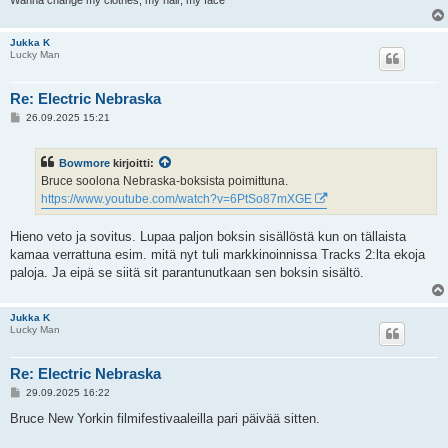
Jukka K
Lucky Man
Re: Electric Nebraska
V
26.09.2025 15:21
i
e
s
Bowmore
kirjoitti:
t
i
Bruce soolona Nebraska-boksista poimittuna.
https://www.youtube.com/watch?v=6PtSo87mXGE
Hieno veto ja sovitus. Lupaa paljon boksin sisällöstä kun on tällaista
kamaa verrattuna esim. mitä nyt tuli markkinoinnissa Tracks 2:lta ekoja
paloja. Ja eipä se siitä sit parantunutkaan sen boksin sisältö.
Jukka K
Lucky Man
Re: Electric Nebraska
V
29.09.2025 16:22
i
e
Bruce New Yorkin filmifestivaaleilla pari päivää sitten.
s
t