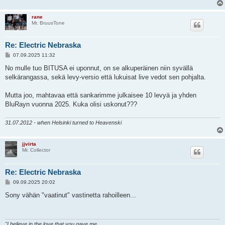
rane
Mr. BruusTone
Re: Electric Nebraska
V
07.09.2025 11:32
i
e
No mulle tuo BITUSA ei uponnut, on se alkuperäinen niin syvällä
s
selkärangassa, sekä levy-versio että lukuisat live vedot sen pohjalta.
t
i
Mutta joo, mahtavaa että sankarimme julkaisee 10 levyä ja yhden
BluRayn vuonna 2025. Kuka olisi uskonut???
31.07.2012 - when Helsinki turned to Heavenski
jjvirta
Mr. Collector
Re: Electric Nebraska
V
09.09.2025 20:02
i
e
Sony vähän "vaatinut" vastinetta rahoilleen...
s
t
i
"I believe in the love that you gave me