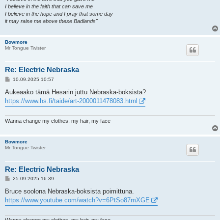
I believe in the faith that can save me
I believe in the hope and I pray that some day
it may raise me above these Badlands"
Bowmore
Mr Tongue Twister
Re: Electric Nebraska
V
10.09.2025 10:57
i
e
Aukeaako tämä Hesarin juttu Nebraska-boksista?
s
https://www.hs.fi/taide/art-2000011478083.html
t
i
Wanna change my clothes, my hair, my face
Bowmore
Mr Tongue Twister
Re: Electric Nebraska
V
25.09.2025 16:39
i
e
Bruce soolona Nebraska-boksista poimittuna.
s
https://www.youtube.com/watch?v=6PtSo87mXGE
t
i
Wanna change my clothes, my hair, my face