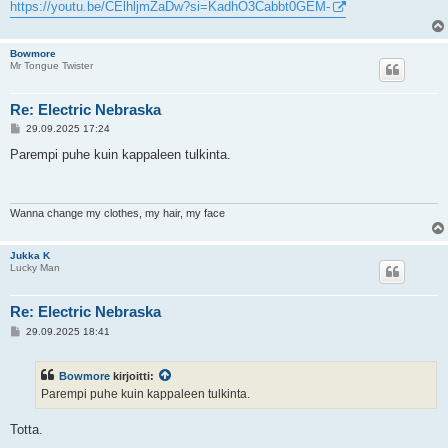
i
https://youtu.be/CElhljmZaDw?si=KadhO3Cabbt0GEM-
Bowmore
Mr Tongue Twister
Re: Electric Nebraska
V
29.09.2025 17:24
i
e
Parempi puhe kuin kappaleen tulkinta.
s
t
i
Wanna change my clothes, my hair, my face
Jukka K
Lucky Man
Re: Electric Nebraska
V
29.09.2025 18:41
i
e
s
Bowmore
kirjoitti:
t
i
Parempi puhe kuin kappaleen tulkinta.
Totta.