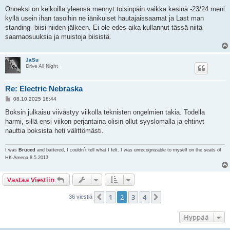
Onneksi on keikoilla yleensä mennyt toisinpäin vaikka kesinä -23/24 meni
kyllä usein ihan tasoihin ne iänikuiset hautajaissaarnat ja Last man
standing -biisi niiden jälkeen. Ei ole edes aika kullannut tässä niitä
saarnaosuuksia ja muistoja biisistä.
JaSu
Drive All Night
Re: Electric Nebraska
V
08.10.2025 18:44
i
e
Boksin julkaisu viivästyy viikolla teknisten ongelmien takia. Todella
s
harmi, sillä ensi viikon perjantaina olisin ollut syyslomalla ja ehtinyt
t
i
nauttia boksista heti välittömästi.
I was
Bruced
and battered, I couldn´t tell what I felt. I was unrecognizable to myself on the seats of
HK-Areena 8.5.2013
Vastaa Viestiin
1
2
3
4
Edellinen
Seuraava
36 viestiä
Hyppää