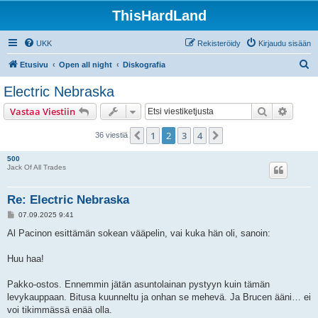
ThisHardLand
UKK
Rekisteröidy
Kirjaudu sisään
E
Etusivu
Open all night
Diskografia
t
Electric Nebraska
s
Etsi
Tarken
Vastaa Viestiin
i
1
2
3
4
Edellinen
Seuraava
36 viestiä
500
Jack Of All Trades
Re: Electric Nebraska
V
07.09.2025 9:41
i
e
Al Pacinon esittämän sokean vääpelin, vai kuka hän oli, sanoin:
s
t
i
Huu haa!
Pakko-ostos. Ennemmin jätän asuntolainan pystyyn kuin tämän
levykauppaan. Bitusa kuunneltu ja onhan se mehevä. Ja Brucen ääni… ei
voi tikimmässä enää olla.