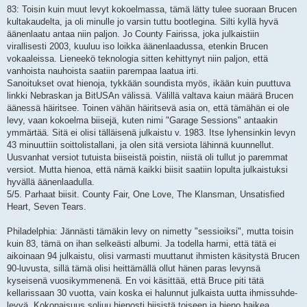
i
83: Toisin kuin muut levyt kokoelmassa, tämä lätty tulee suoraan Brucen
kultakaudelta, ja oli minulle jo varsin tuttu bootlegina. Silti kyllä hyvä
äänenlaatu antaa niin paljon. Jo County Fairissa, joka julkaistiin
virallisesti 2003, kuuluu iso loikka äänenlaadussa, etenkin Brucen
vokaaleissa. Lieneekö teknologia sitten kehittynyt niin paljon, että
vanhoista nauhoista saatiin parempaa laatua irti.
Sanoitukset ovat hienoja, tykkään soundista myös, ikään kuin puuttuva
linkki Nebraskan ja BitUSAn välissä. Välillä valtava kaiun määrä Brucen
äänessä häiritsee. Toinen vähän häiritsevä asia on, että tämähän ei ole
levy, vaan kokoelma biisejä, kuten nimi "Garage Sessions" antaakin
ymmärtää. Sitä ei olisi tälläisenä julkaistu v. 1983. Itse lyhensinkin levyn
43 minuuttiin soittolistallani, ja olen sitä versiota lähinnä kuunnellut.
Uusvanhat versiot tutuista biiseistä poistin, niistä oli tullut jo paremmat
versiot. Mutta hienoa, että nämä kaikki biisit saatiin lopulta julkaistuksi
hyvällä äänenlaadulla.
5/5. Parhaat biisit. County Fair, One Love, The Klansman, Unsatisfied
Heart, Seven Tears.
Philadelphia: Jännästi tämäkin levy on nimetty "sessioiksi", mutta toisin
kuin 83, tämä on ihan selkeästi albumi. Ja todella harmi, että tätä ei
aikoinaan 94 julkaistu, olisi varmasti muuttanut ihmisten käsitystä Brucen
90-luvusta, sillä tämä olisi heittämällä ollut hänen paras levynsä
kyseisenä vuosikymmenenä. En voi käsittää, että Bruce piti tätä
kellarissaan 30 vuotta, vain koska ei halunnut julkaista uutta ihmissuhde-
levyä. Kokonaisuus soljuu hienosti biisistä toiseen ja hieno haikea