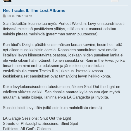
Re: Tracks II: The Lost Albums
V
06.09.2025 13:56
i
e
Sain äskettäin kuunneltua myös Perfect World:in. Levy on soundillisesti
s
tietyssä mielessä positiivinen yllätys, sillä en ollut osannut odottaa
t
i
näinkin pirteää meininkiä (paremman sanan puutteessa).
Kun Idiot's Delight pärähti ensimmäisen kerran korviini, tiesin heti, että
nyt ollaan suosikkibiisin äärellä. Kappaleen sanoitukset ovat omalla
listallani levyn kiinnostavinta osastoa, joskaan niiden punainen lanka ei
ole vielä oikein hahmottunut. Toinen suosikki on Rain in the River, jonka
timanttinen nimi erottui edukseen ja jäi mieleen jo biisilistan
ensivilkaisulla ennen Tracks II:n julkaisua. Isossa kuvassa
keskinkertaiset sanoitukset ovat tämän(kin) levyn heikko kohta.
Koko levykokonaisuuteen tutustumisen jälkeen Shut Out the Light on
edelleen ykkössuosikki. Sen rinnalle saattaa kyllä nousta ajan myötä
muutamia muita biisejä, lähinnä ehkä LA Garage:lta ja Inyo:lta.
Suosikkibiisit levyittäin (siltä osin kuin mahdollista nimetä):
LA Garage Sessions: Shut Out the Light
Streets of Philadelphia Sessions: Blind Spot
Faithless: All God's Children