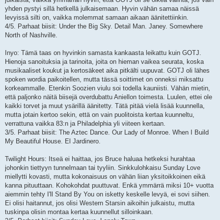
yhden pystyi sillä hetkellä julkaisemaan. Hyvin vähän samaa näissä
levyissä silti on, vaikka molemmat samaan aikaan äänitettiinkin.
4/5. Parhaat biisit: Under the Big Sky. Detail Man. Janey. Somewhere
North of Nashville.
Inyo: Tämä taas on hyvinkin samasta kankaasta leikattu kuin GOTJ.
Hienoja sanoituksia ja tarinoita, joita on hieman vaikea seurata, koska
musikaaliset koukut ja kertosäkeet aika pitkälti uupuvat. GOTJ oli lähes
spoken wordia paikoitellen, mutta tässä soittimet on onneksi miksattu
korkeammalle. Etenkin Soozien viulu soi todella kauniisti. Vähän mietin,
että paljonko näitä biisejä overdubattu Aniellon toimesta. Luulen, ettei ole
kaikki torvet ja muut ysärillä äänitetty. Tätä pitää vielä lisää kuunnella,
mutta jotain kertoo sekin, että on vain puolitoista kertaa kuunneltu,
verrattuna vaikka 83:n ja Philadelphia yli viiteen kertaan.
3/5. Parhaat biisit: The Aztec Dance. Our Lady of Monroe. When I Build
My Beautiful House. El Jardinero.
Twilight Hours: Itseä ei haittaa, jos Bruce haluaa hetkeksi hurahtaa
johonkin tiettyyn tunnelmaan tai tyyliin. Sinkkulohkaisu Sunday Love
miellytti kovasti, mutta kokonaisuus on vähän liian yksitoikkoinen eikä
kanna pituuttaan. Kohokohdat puuttuvat. Enkä ymmärrä miksi 10+ vuotta
aiemmin tehty I'll Stand By You on isketty keskelle levyä, ei sovi siihen.
Ei olisi haitannut, jos olisi Western Starsin aikoihin julkaistu, mutta
tuskinpa olisin montaa kertaa kuunnellut silloinkaan.