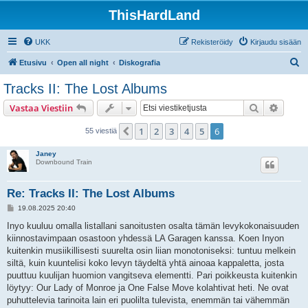
ThisHardLand
UKK
Rekisteröidy
Kirjaudu sisään
E
Etusivu
Open all night
Diskografia
t
Tracks II: The Lost Albums
s
Etsi
Tarken
Vastaa Viestiin
i
1
2
3
4
5
6
Edellinen
55 viestiä
Janey
Downbound Train
Re: Tracks II: The Lost Albums
V
19.08.2025 20:40
i
e
Inyo kuuluu omalla listallani sanoitusten osalta tämän levykokonaisuuden
s
kiinnostavimpaan osastoon yhdessä LA Garagen kanssa. Koen Inyon
t
i
kuitenkin musiikillisesti suurelta osin liian monotoniseksi: tuntuu melkein
siltä, kuin kuuntelisi koko levyn täydeltä yhtä ainoaa kappaletta, josta
puuttuu kuulijan huomion vangitseva elementti. Pari poikkeusta kuitenkin
löytyy: Our Lady of Monroe ja One False Move kolahtivat heti. Ne ovat
puhuttelevia tarinoita lain eri puolilta tulevista, enemmän tai vähemmän