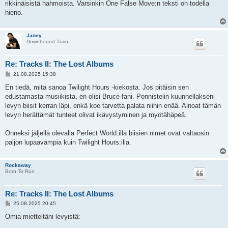
rikkinäisistä hahmoista. Varsinkin One False Move:n teksti on todella
hieno.
Janey
Downbound Train
Re: Tracks II: The Lost Albums
V
21.08.2025 15:38
i
e
En tiedä, mitä sanoa Twilight Hours -kiekosta. Jos pitäisin sen
s
edustamasta musiikista, en olisi Bruce-fani. Ponnistelin kuunnellakseni
t
i
levyn biisit kerran läpi, enkä koe tarvetta palata niihin enää. Ainoat tämän
levyn herättämät tunteet olivat ikävystyminen ja myötähäpeä.
Onneksi jäljellä olevalla Perfect World:illa biisien nimet ovat valtaosin
paljon lupaavampia kuin Twilight Hours:illa.
Rockaway
Born To Run
Re: Tracks II: The Lost Albums
V
25.08.2025 20:45
i
e
Omia mietteitäni levyistä:
s
t