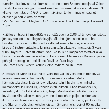
tunnelma kuultavissa useimmissa, oli ne sitten Brucen sooloja tai Other
Bandin kanssa tehtyjä. Ihmeellisen hyvin molemmat sopivat yhteen. Oli
yllätys huomata, että GOTJ-tourin aikainen Little Things oli saanut
aikansa jo pari vuotta aiemmin.
5/5. Parhaat biisit. Maybe I Don't Know You. The Little Things. Farewell
Party.
Faithless: Itseäni ihmetyttää jo se, että vuonna 2006 tehty levy on laitettu
järjestyksessä keskelle ysärilevyjä. Mikähän järki siinäkin on. Ihan
hyvähän tämä on, mutta puolikkaalta tekeleeltä tuntuu, kun puolet
biiseistä instrumentaaleja. Ei niissä mitään vikaa ole, mutta eivät vain
tunnu täysiltä. Selvästi leffamusaa. Ne lauletut kappaleet toimivat aika
hyvin. Jännästi nimibiisin alku on liki suoraan Matamoras Banksia, johon
päättyi kronologisesti edellinen Devils & Dust levy.
2/5. Paras biisi: Where You're Going, Where You're From.
Somewhere North of Nashville: Olin itse valmis vihaamaan tätä levyä
sinkun perusteella. Rockabilly-Brucea en voi sietää. Mutta
hämmästyksekseni, tämä levy oikeasti toimii hyvin, ja on minulla
kolmanneksi kuunnelluin, kahden ekan jälkeen. Eheä kokonaisuus,
selkeä tyyli. Rockabillyt ei toimi, Repo Man kaikkein vähiten, mutta
levyllä on niin paljon muuta, ja monesti mennään paljon folkimmassa
ilmaisussa. Tämä countrympi Janey toimii oikein hienosti, ja Under the
Big Sky on myös yksi kohokohdista. Tämänkin olisi voinut 90-luvulla
julkaista, vaikka ymmärrän hyvin, että GOTJ oli se oikea valinta, jos vain