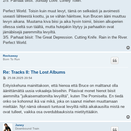
2/5. Parhaat biisit: Sunday Love. Lonely Town.
Perfect World. Toisin kuin muut levyt, tämä on selkeästi ja avoimesti
useasti lähteestä koottu, ja se vähän häiritsee, kun Brucen ääni muuttuu
levyn aikana. Muutama kiva biisi ja aika hyvin toimii, biisien alkuperien
ollessa sieltä sun täältä, mutta hutejakin löytyy ja parhaatkin ovat
jämäbiisejä paremmilta levyiltä.
3/5. Parhaat biisit: The Great Depression. Cutting Knife. Rain in the River.
Perfect World.
Rockaway
Born To Run
Re: Tracks II: The Lost Albums
V
25.08.2025 20:54
i
e
Erityiskehuna mainittakoon, että hienoa että Bruce on malttanut olla
s
äänittämättä uusia vokaaleja biiseihin. Pilasivat monet hienot biisit
t
i
aiemmilta "julkaisemattomilta levyilltä", kuten The Promiselta. En tiedä
onko se kohonnut ikä vai mikä, joka on saanut miehen muuttamaan
mieltään. Nyt nämä oikeasti tuntuvat levyiltä niiltä aikakausilta mistä ne
ovat tulleet, vaikka osa overdubbauksista mietityttääkin.
Janey
Downbound Train