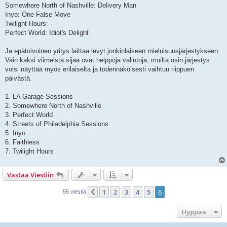
Somewhere North of Nashville: Delivery Man
Inyo: One False Move
Twilight Hours: -
Perfect World: Idiot's Delight
Ja epätoivoinen yritys laittaa levyt jonkinlaiseen mieluisuusjärjestykseen.
Vain kaksi viimeistä sijaa ovat helppoja valintoja, muilta osin järjestys
voisi näyttää myös erilaiselta ja todennäköisesti vaihtuu riippuen
päivästä.
1. LA Garage Sessions
2. Somewhere North of Nashville
3. Perfect World
4. Streets of Philadelphia Sessions
5. Inyo
6. Faithless
7. Twilight Hours
Vastaa Viestiin
1
2
3
4
5
6
Edellinen
55 viestiä
Hyppää