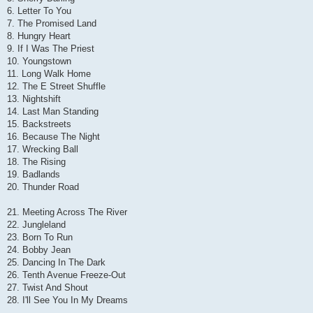
6. Letter To You
7. The Promised Land
8. Hungry Heart
9. If I Was The Priest
10. Youngstown
11. Long Walk Home
12. The E Street Shuffle
13. Nightshift
14. Last Man Standing
15. Backstreets
16. Because The Night
17. Wrecking Ball
18. The Rising
19. Badlands
20. Thunder Road
21. Meeting Across The River
22. Jungleland
23. Born To Run
24. Bobby Jean
25. Dancing In The Dark
26. Tenth Avenue Freeze-Out
27. Twist And Shout
28. I'll See You In My Dreams