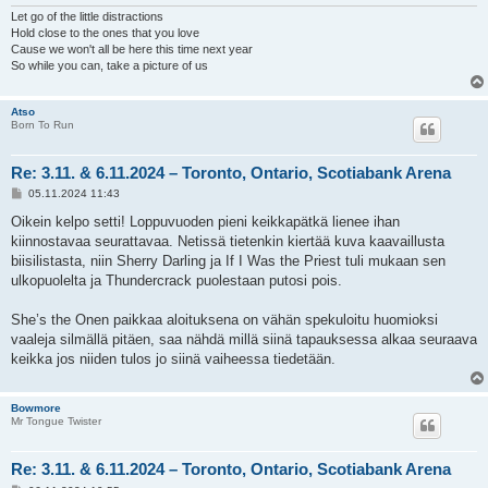
Let go of the little distractions
Hold close to the ones that you love
Cause we won't all be here this time next year
So while you can, take a picture of us
Atso
Born To Run
Re: 3.11. & 6.11.2024 – Toronto, Ontario, Scotiabank Arena
V
05.11.2024 11:43
i
e
Oikein kelpo setti! Loppuvuoden pieni keikkapätkä lienee ihan
s
kiinnostavaa seurattavaa. Netissä tietenkin kiertää kuva kaavaillusta
t
i
biisilistasta, niin Sherry Darling ja If I Was the Priest tuli mukaan sen
ulkopuolelta ja Thundercrack puolestaan putosi pois.
She’s the Onen paikkaa aloituksena on vähän spekuloitu huomioksi
vaaleja silmällä pitäen, saa nähdä millä siinä tapauksessa alkaa seuraava
keikka jos niiden tulos jo siinä vaiheessa tiedetään.
Bowmore
Mr Tongue Twister
Re: 3.11. & 6.11.2024 – Toronto, Ontario, Scotiabank Arena