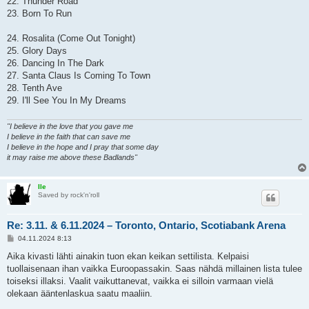
22. Thunder Road
23. Born To Run
24. Rosalita (Come Out Tonight)
25. Glory Days
26. Dancing In The Dark
27. Santa Claus Is Coming To Town
28. Tenth Ave
29. I'll See You In My Dreams
"I believe in the love that you gave me
I believe in the faith that can save me
I believe in the hope and I pray that some day
it may raise me above these Badlands"
Ile
Saved by rock'n'roll
Re: 3.11. & 6.11.2024 – Toronto, Ontario, Scotiabank Arena
V
04.11.2024 8:13
i
e
Aika kivasti lähti ainakin tuon ekan keikan settilista. Kelpaisi
s
tuollaisenaan ihan vaikka Euroopassakin. Saas nähdä millainen lista tulee
t
i
toiseksi illaksi. Vaalit vaikuttanevat, vaikka ei silloin varmaan vielä
olekaan ääntenlaskua saatu maaliin.