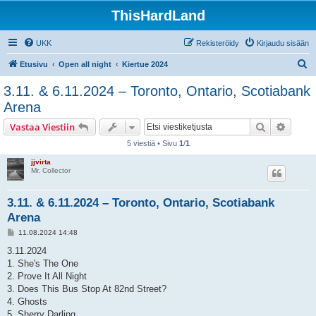
ThisHardLand
UKK
Rekisteröidy
Kirjaudu sisään
E
Etusivu
Open all night
Kiertue 2024
t
3.11. & 6.11.2024 – Toronto, Ontario, Scotiabank
s
Arena
i
Etsi
Tarken
Vastaa Viestiin
5 viestiä • Sivu
1
/
1
jjvirta
Mr. Collector
3.11. & 6.11.2024 – Toronto, Ontario, Scotiabank
Arena
V
11.08.2024 14:48
i
e
3.11.2024
s
1. She's The One
t
i
2. Prove It All Night
3. Does This Bus Stop At 82nd Street?
4. Ghosts
5. Sherry Darling