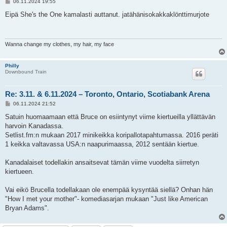
V
06.11.2024 19:55
i
e
Eipä She's the One kamalasti auttanut. jatähänisokakkaklönttimurjote
s
t
i
Wanna change my clothes, my hair, my face
Philly
Downbound Train
Re: 3.11. & 6.11.2024 – Toronto, Ontario, Scotiabank Arena
V
06.11.2024 21:52
i
e
Satuin huomaamaan että Bruce on esiintynyt viime kiertueilla yllättävän
s
harvoin Kanadassa.
t
i
Setlist.fm:n mukaan 2017 minikeikka koripallotapahtumassa. 2016 peräti
1 keikka valtavassa USA:n naapurimaassa, 2012 sentään kiertue.
Kanadalaiset todellakin ansaitsevat tämän viime vuodelta siirretyn
kiertueen.
Vai eikö Brucella todellakaan ole enempää kysyntää siellä? Onhan hän
"How I met your mother"- komediasarjan mukaan "Just like American
Bryan Adams".