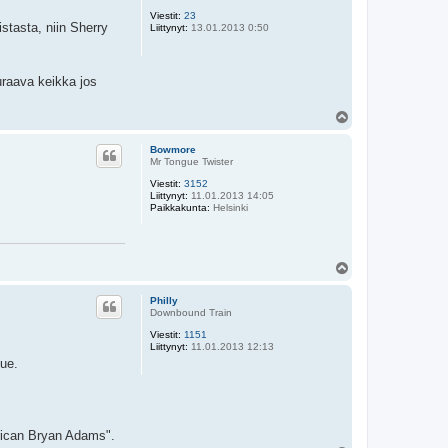
Viestit:
23
istasta, niin Sherry
Liittynyt:
13.01.2013 0:50
uraava keikka jos
Y
l
ö
Bowmore
s
Mr Tongue Twister
Viestit:
3152
Liittynyt:
11.01.2013 14:05
Paikkakunta:
Helsinki
Y
l
ö
Philly
s
Downbound Train
Viestit:
1151
Liittynyt:
11.01.2013 12:13
ue.
rican Bryan Adams".