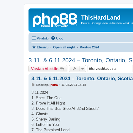
ThisHardLand
Bruce Springsteen -aiheinen keskus
Pikalinkit
UKK
Etusivu
Open all night
Kiertue 2024
3.11. & 6.11.2024 – Toronto, Ontario, 
Vastaa Viestiin
3.11. & 6.11.2024 – Toronto, Ontario, Scot
V
Kirjoittaja
jjvirta
»
11.08.2024 14:48
i
e
3.11.2024
s
1. She's The One
t
i
2. Prove It All Night
3. Does This Bus Stop At 82nd Street?
4. Ghosts
5. Sherry Darling
6. Letter To You
7. The Promised Land