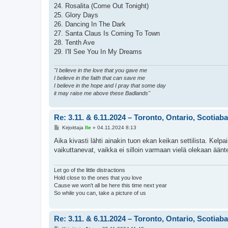
24. Rosalita (Come Out Tonight)
25. Glory Days
26. Dancing In The Dark
27. Santa Claus Is Coming To Town
28. Tenth Ave
29. I'll See You In My Dreams
"I believe in the love that you gave me
I believe in the faith that can save me
I believe in the hope and I pray that some day
it may raise me above these Badlands"
Re: 3.11. & 6.11.2024 – Toronto, Ontario, Scotiab
V
Kirjoittaja
Ile
»
04.11.2024 8:13
i
e
Aika kivasti lähti ainakin tuon ekan keikan settilista. Kelpa
s
vaikuttanevat, vaikka ei silloin varmaan vielä olekaan äänt
t
i
Let go of the little distractions
Hold close to the ones that you love
Cause we won't all be here this time next year
So while you can, take a picture of us
Re: 3.11. & 6.11.2024 – Toronto, Ontario, Scotiab