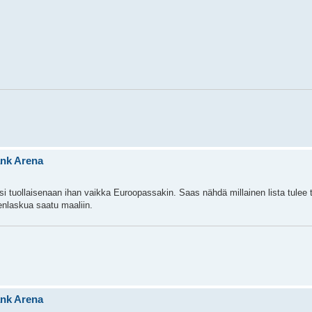
ank Arena
isi tuollaisenaan ihan vaikka Euroopassakin. Saas nähdä millainen lista tulee to
enlaskua saatu maaliin.
ank Arena