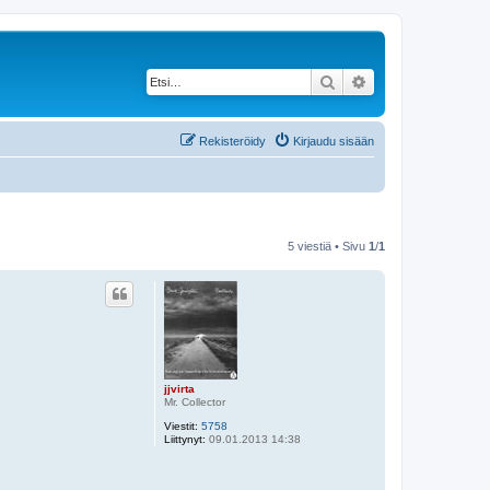
Etsi
Tarkennettu haku
Rekisteröidy
Kirjaudu sisään
5 viestiä • Sivu
1
/
1
jjvirta
Mr. Collector
Viestit:
5758
Liittynyt:
09.01.2013 14:38