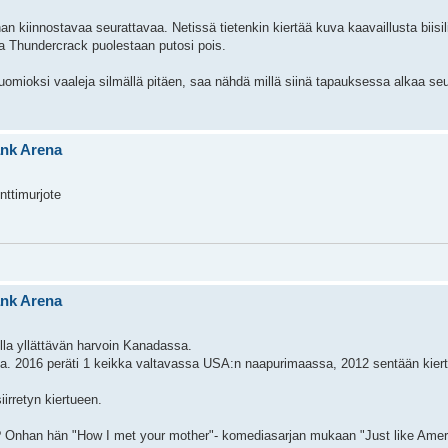
n kiinnostavaa seurattavaa. Netissä tietenkin kiertää kuva kaavaillusta biisil
 ja Thundercrack puolestaan putosi pois.
omioksi vaaleja silmällä pitäen, saa nähdä millä siinä tapauksessa alkaa se
ank Arena
nttimurjote
ank Arena
lla yllättävän harvoin Kanadassa.
a. 2016 peräti 1 keikka valtavassa USA:n naapurimaassa, 2012 sentään kiert
irretyn kiertueen.
lä? Onhan hän "How I met your mother"- komediasarjan mukaan "Just like Ame