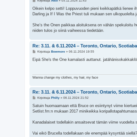
V
Kirjoittaja
Atso
»
05.11.2024 11:43
i
e
Oikein kelpo setti! Loppuvuoden pieni keikkapätkä lienee iha
s
Darling ja If I Was the Priest tuli mukaan sen ulkopuolelta
t
i
She’s the Onen paikkaa aloituksena on vähän spekuloitu hu
niiden tulos jo siinä vaiheessa tiedetään.
Re: 3.11. & 6.11.2024 – Toronto, Ontario, Scotiab
V
Kirjoittaja
Bowmore
»
06.11.2024 19:55
i
e
Eipä She's the One kamalasti auttanut. jatähänisokakkaklö
s
t
i
Wanna change my clothes, my hair, my face
Re: 3.11. & 6.11.2024 – Toronto, Ontario, Scotiab
V
Kirjoittaja
Philly
»
06.11.2024 21:52
i
e
Satuin huomaamaan että Bruce on esiintynyt viime kiertuei
s
Setlist.fm:n mukaan 2017 minikeikka koripallotapahtumass
t
i
Kanadalaiset todellakin ansaitsevat tämän viime vuodelta si
Vai eikö Brucella todellakaan ole enempää kysyntää siel