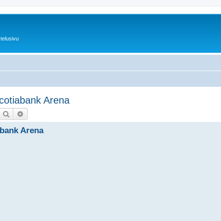
telusivu
Scotiabank Arena
Etsi
Tarkennettu haku
iabank Arena