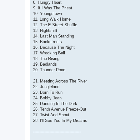
8. Hungry Heart
9. If I Was The Priest
10. Youngstown
11. Long Walk Home
12. The E Street Shuffle
13. Nightshift
14. Last Man Standing
15. Backstreets
16. Because The Night
17. Wrecking Ball
18. The Rising
19. Badlands
20. Thunder Road
21. Meeting Across The River
22. Jungleland
23. Born To Run
24. Bobby Jean
25. Dancing In The Dark
26. Tenth Avenue Freeze-Out
27. Twist And Shout
28. I'll See You In My Dreams
--------------------------------------