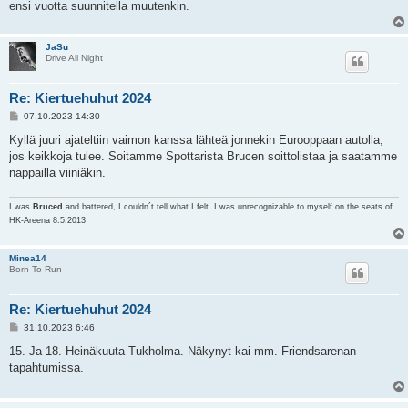
ensi vuotta suunnitella muutenkin.
JaSu
Drive All Night
Re: Kiertuehuhut 2024
V
07.10.2023 14:30
i
e
Kyllä juuri ajateltiin vaimon kanssa lähteä jonnekin Eurooppaan autolla,
s
jos keikkoja tulee. Soitamme Spottarista Brucen soittolistaa ja saatamme
t
i
nappailla viiniäkin.
I was
Bruced
and battered, I couldn´t tell what I felt. I was unrecognizable to myself on the seats of
HK-Areena 8.5.2013
Minea14
Born To Run
Re: Kiertuehuhut 2024
V
31.10.2023 6:46
i
e
15. Ja 18. Heinäkuuta Tukholma. Näkynyt kai mm. Friendsarenan
s
tapahtumissa.
t
i