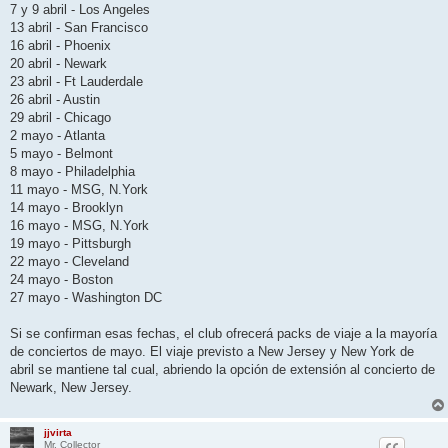
7 y 9 abril - Los Angeles
13 abril - San Francisco
16 abril - Phoenix
20 abril - Newark
23 abril - Ft Lauderdale
26 abril - Austin
29 abril - Chicago
2 mayo - Atlanta
5 mayo - Belmont
8 mayo - Philadelphia
11 mayo - MSG, N.York
14 mayo - Brooklyn
16 mayo - MSG, N.York
19 mayo - Pittsburgh
22 mayo - Cleveland
24 mayo - Boston
27 mayo - Washington DC
Si se confirman esas fechas, el club ofrecerá packs de viaje a la mayoría
de conciertos de mayo. El viaje previsto a New Jersey y New York de
abril se mantiene tal cual, abriendo la opción de extensión al concierto de
Newark, New Jersey.
jjvirta
Mr. Collector