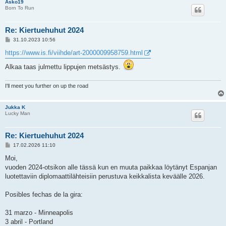
Asko19
Born To Run
Re: Kiertuehuhut 2024
V
31.10.2023 10:56
i
e
https://www.is.fi/viihde/art-2000009958759.html
s
t
Alkaa taas julmettu lippujen metsästys.
i
I'll meet you further on up the road
Jukka K
Lucky Man
Re: Kiertuehuhut 2024
V
17.02.2026 11:10
i
e
Moi,
s
vuoden 2024-otsikon alle tässä kun en muuta paikkaa löytänyt Espanjan
t
i
luotettaviin diplomaattilähteisiin perustuva keikkalista keväälle 2026.
Posibles fechas de la gira:
31 marzo - Minneapolis
3 abril - Portland