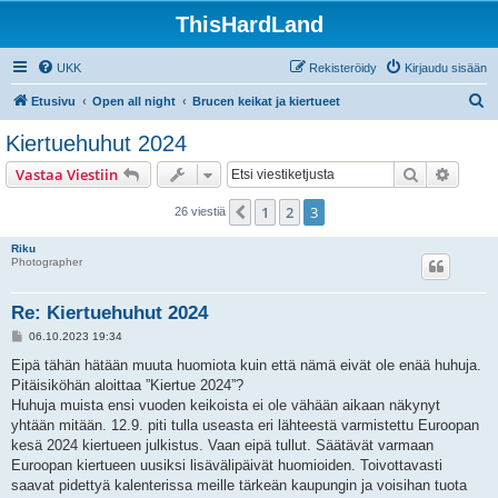
ThisHardLand
UKK
Rekisteröidy
Kirjaudu sisään
E
Etusivu
Open all night
Brucen keikat ja kiertueet
t
Kiertuehuhut 2024
s
Etsi
Tarken
Vastaa Viestiin
i
1
2
3
Edellinen
26 viestiä
Riku
Photographer
Re: Kiertuehuhut 2024
V
06.10.2023 19:34
i
e
Eipä tähän hätään muuta huomiota kuin että nämä eivät ole enää huhuja.
s
Pitäisiköhän aloittaa ”Kiertue 2024”?
t
i
Huhuja muista ensi vuoden keikoista ei ole vähään aikaan näkynyt
yhtään mitään. 12.9. piti tulla useasta eri lähteestä varmistettu Euroopan
kesä 2024 kiertueen julkistus. Vaan eipä tullut. Säätävät varmaan
Euroopan kiertueen uusiksi lisävälipäivät huomioiden. Toivottavasti
saavat pidettyä kalenterissa meille tärkeän kaupungin ja voisihan tuota