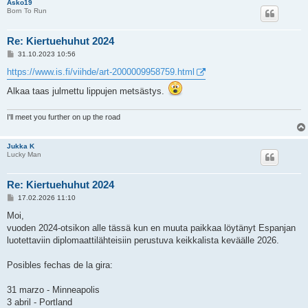
Asko19
Born To Run
Re: Kiertuehuhut 2024
V
31.10.2023 10:56
i
e
https://www.is.fi/viihde/art-2000009958759.html
s
t
Alkaa taas julmettu lippujen metsästys.
i
I'll meet you further on up the road
Jukka K
Lucky Man
Re: Kiertuehuhut 2024
V
17.02.2026 11:10
i
e
Moi,
s
vuoden 2024-otsikon alle tässä kun en muuta paikkaa löytänyt Espanjan
t
i
luotettaviin diplomaattilähteisiin perustuva keikkalista keväälle 2026.
Posibles fechas de la gira:
31 marzo - Minneapolis
3 abril - Portland