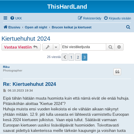
ThisHardLand
UKK
Rekisteröidy
Kirjaudu sisään
E
Etusivu
Open all night
Brucen keikat ja kiertueet
t
Kiertuehuhut 2024
s
Etsi
Tarken
Vastaa Viestiin
i
1
2
3
Edellinen
26 viestiä
Riku
Photographer
Re: Kiertuehuhut 2024
V
06.10.2023 19:34
i
e
Eipä tähän hätään muuta huomiota kuin että nämä eivät ole enää huhuja.
s
Pitäisiköhän aloittaa ”Kiertue 2024”?
t
i
Huhuja muista ensi vuoden keikoista ei ole vähään aikaan näkynyt
yhtään mitään. 12.9. piti tulla useasta eri lähteestä varmistettu Euroopan
kesä 2024 kiertueen julkistus. Vaan eipä tullut. Säätävät varmaan
Euroopan kiertueen uusiksi lisävälipäivät huomioiden. Toivottavasti
saavat pidettyä kalenterissa meille tärkeän kaupungin ja voisihan tuota