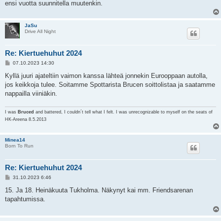
ensi vuotta suunnitella muutenkin.
JaSu
Drive All Night
Re: Kiertuehuhut 2024
V
07.10.2023 14:30
i
e
Kyllä juuri ajateltiin vaimon kanssa lähteä jonnekin Eurooppaan autolla,
s
jos keikkoja tulee. Soitamme Spottarista Brucen soittolistaa ja saatamme
t
i
nappailla viiniäkin.
I was
Bruced
and battered, I couldn´t tell what I felt. I was unrecognizable to myself on the seats of
HK-Areena 8.5.2013
Minea14
Born To Run
Re: Kiertuehuhut 2024
V
31.10.2023 6:46
i
e
15. Ja 18. Heinäkuuta Tukholma. Näkynyt kai mm. Friendsarenan
s
tapahtumissa.
t
i