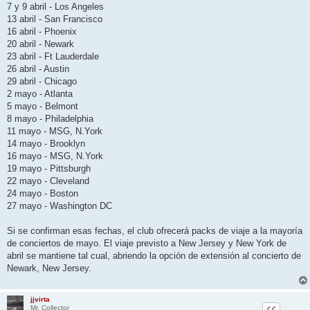
7 y 9 abril - Los Angeles
13 abril - San Francisco
16 abril - Phoenix
20 abril - Newark
23 abril - Ft Lauderdale
26 abril - Austin
29 abril - Chicago
2 mayo - Atlanta
5 mayo - Belmont
8 mayo - Philadelphia
11 mayo - MSG, N.York
14 mayo - Brooklyn
16 mayo - MSG, N.York
19 mayo - Pittsburgh
22 mayo - Cleveland
24 mayo - Boston
27 mayo - Washington DC
Si se confirman esas fechas, el club ofrecerá packs de viaje a la mayoría
de conciertos de mayo. El viaje previsto a New Jersey y New York de
abril se mantiene tal cual, abriendo la opción de extensión al concierto de
Newark, New Jersey.
jjvirta
Mr. Collector