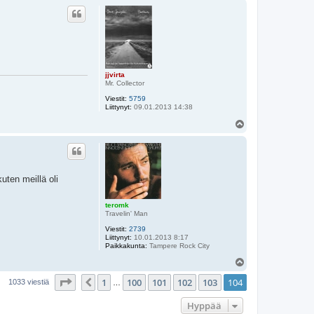
ö
s
jjvirta
Mr. Collector
Viestit:
5759
Liittynyt:
09.01.2013 14:38
Y
l
ö
s
uten meillä oli
teromk
Travelin' Man
Viestit:
2739
Liittynyt:
10.01.2013 8:17
Paikkakunta:
Tampere Rock City
Y
l
Sivu
104
/
104
1
100
101
102
103
104
ö
Edellinen
1033 viestiä
…
s
Hyppää