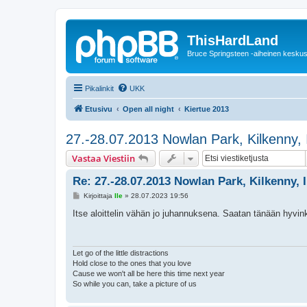
ThisHardLand
Bruce Springsteen -aiheinen keskus
Pikalinkit
UKK
Etusivu
Open all night
Kiertue 2013
27.-28.07.2013 Nowlan Park, Kilkenny
Vastaa Viestiin
Re: 27.-28.07.2013 Nowlan Park, Kilkenny
V
Kirjoittaja
Ile
»
28.07.2023 19:56
i
e
Itse aloittelin vähän jo juhannuksena. Saatan tänään hyvinki
s
t
i
Let go of the little distractions
Hold close to the ones that you love
Cause we won't all be here this time next year
So while you can, take a picture of us