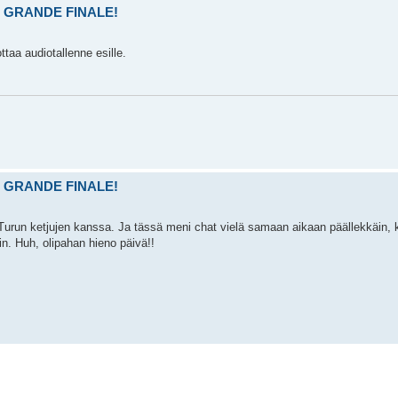
and GRANDE FINALE!
ttaa audiotallenne esille.
and GRANDE FINALE!
Turun ketjujen kanssa. Ja tässä meni chat vielä samaan aikaan päällekkäin, k
in. Huh, olipahan hieno päivä!!