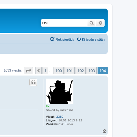
Etsi
Tarkennettu haku
Rekisteröidy
Kirjaudu sisään
Sivu
104
/
104
1
100
101
102
103
104
Edellinen
1033 viestiä
…
Ile
Saved by rock'n'roll
Viestit:
2382
Liittynyt:
10.01.2013 9:12
Paikkakunta:
Turku
Y
l