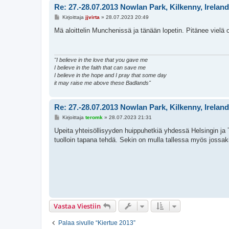
Re: 27.-28.07.2013 Nowlan Park, Kilkenny, Irel
V
Kirjoittaja
jjvirta
»
28.07.2023 20:49
i
e
Mä aloittelin Munchenissä ja tänään lopetin. Pitänee vielä o
s
t
i
"I believe in the love that you gave me
I believe in the faith that can save me
I believe in the hope and I pray that some day
it may raise me above these Badlands"
Re: 27.-28.07.2013 Nowlan Park, Kilkenny, Irel
V
Kirjoittaja
teromk
»
28.07.2023 21:31
i
e
Upeita yhteisöllisyyden huippuhetkiä yhdessä Helsingin ja 
s
tuolloin tapana tehdä. Sekin on mulla tallessa myös jossak
t
i
Vastaa Viestiin
Palaa sivulle “Kiertue 2013”