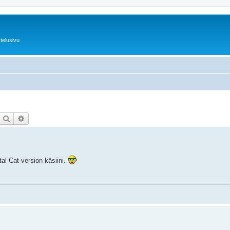
telusivu
Etsi
Tarkennettu haku
stal Cat-version käsiini.