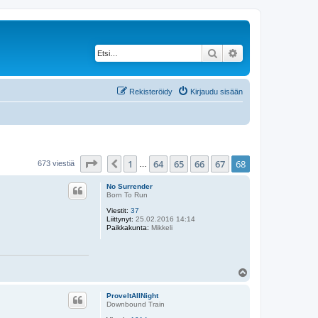
Etsi
Tarkennettu haku
Rekisteröidy
Kirjaudu sisään
Sivu
68
/
68
1
64
65
66
67
68
Edellinen
673 viestiä
…
No Surrender
Born To Run
Viestit:
37
Liittynyt:
25.02.2016 14:14
Paikkakunta:
Mikkeli
Y
l
ö
ProveItAllNight
s
Downbound Train