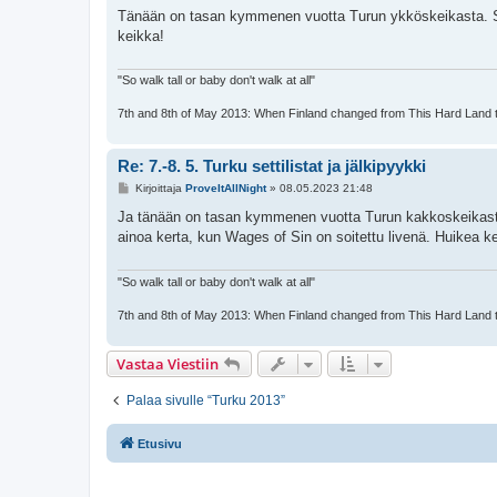
e
Tänään on tasan kymmenen vuotta Turun ykköskeikasta. Sen
s
keikka!
t
i
"So walk tall or baby don't walk at all"
7th and 8th of May 2013: When Finland changed from This Hard Land
Re: 7.-8. 5. Turku settilistat ja jälkipyykki
V
Kirjoittaja
ProveItAllNight
»
08.05.2023 21:48
i
e
Ja tänään on tasan kymmenen vuotta Turun kakkoskeikasta
s
ainoa kerta, kun Wages of Sin on soitettu livenä. Huikea k
t
i
"So walk tall or baby don't walk at all"
7th and 8th of May 2013: When Finland changed from This Hard Land
Vastaa Viestiin
Palaa sivulle “Turku 2013”
Etusivu