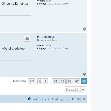
Viestit:
1014
Oli se kyllä huikea
Liittynyt:
11.01.2013 16:30
Y
l
ö
ProveItAllNight
s
Downbound Train
Viestit:
1014
myös olla edelleen
Liittynyt:
11.01.2013 16:30
Y
l
Sivu
68
/
68
1
64
65
66
67
68
ö
Edellinen
673 viestiä
…
s
Hyppää
Poista evästeet
Kaikki ajat ovat
UTC+03:00