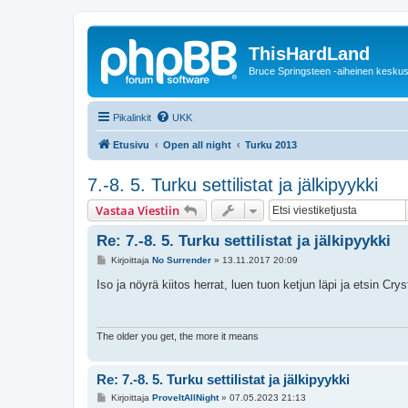
ThisHardLand
Bruce Springsteen -aiheinen keskus
Pikalinkit
UKK
Etusivu
Open all night
Turku 2013
7.-8. 5. Turku settilistat ja jälkipyykki
Vastaa Viestiin
Re: 7.-8. 5. Turku settilistat ja jälkipyykki
V
Kirjoittaja
No Surrender
»
13.11.2017 20:09
i
e
Iso ja nöyrä kiitos herrat, luen tuon ketjun läpi ja etsin Cry
s
t
i
The older you get, the more it means
Re: 7.-8. 5. Turku settilistat ja jälkipyykki
V
Kirjoittaja
ProveItAllNight
»
07.05.2023 21:13
i