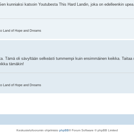
 kunniaksi katsoin Youtubesta This Hard Landin, joka on edelleenkin upea. 
 to Land of Hope and Dreams
. Tämä oli sävyltään selkeästi tummempi kuin ensimmäinen keikka. Taitaa 
eikka tämäkin!
 to Land of Hope and Dreams
Keskustelufoorumin ohjelmisto
phpBB
® Forum Software © phpBB Limited