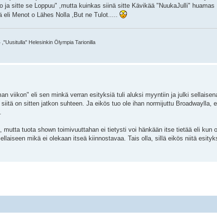
ko ja sitte se Loppuu" ,mutta kuinkas siinä sitte Kävikää "NuukaJulli" huamas
 eli Menot o Lähes Nolla ,But ne Tulot.....
,"Uusitulla" Helesinkin Ölympia Tarionilla
n viikon" eli sen minkä verran esityksiä tuli aluksi myyntiin ja julki sellais
et siitä on sitten jatkon suhteen. Ja eikös tuo ole ihan normijuttu Broadwaylla, e
.
, mutta tuota shown toimivuuttahan ei tietysti voi hänkään itse tietää eli kun 
llaiseen mikä ei olekaan itseä kiinnostavaa. Tais olla, sillä eikös niitä esityksi