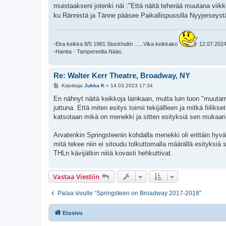
i
muistaakseni jotenki näi :"Että näitä teherää muutana viik
ku Rännistä ja Tänne pääsee Paikallispussilla Nyyjerseystä
-Eka keikka 8/5 1981 Stockholm ......Vika keikkako
12.07.2024 
-Hantta - Tampereelta Nääs.
Re: Walter Kerr Theatre, Broadway, NY
V
Kirjoittaja
Jukka K
»
14.03.2023 17:34
i
e
En nähnyt näitä keikkoja lainkaan, mutta luin tuon "muutama
s
juttuna. Että miten esitys toimii tekijällleen ja mitkä fiiliks
t
i
katsotaan mikä on menekki ja sitten esityksiä sen mukaan
Arvatenkin Springsteenin kohdalla menekki oli erittäin hyvä
mitä tekee niin ei sitoudu tolkuttomalla määrällä esityksiä se
THLn kävijätkin niitä kovasti hehkuttivat.
Vastaa Viestiin
Palaa sivulle “Springsteen on Broadway 2017-2018”
Etusivu