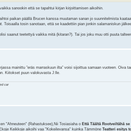
 vaikka sanookin että se tapahtui kirjan kirjoittamisen aikoihin.
 vaihtoi paikan päällä Brucen kanssa muutaman sanan jo suunnitelmista kaataa
t. Toisaalla tosin sanotaan, että se kaadettiin pian jonkin salamaniskun jälke
isi saanut teetettyä vaikka mitä (kitaran?). Tai jos joku muu otti puuta talteen
kirjassa mainittu ”eräs marraskuun ilta” voisi sijoittua samaan vuoteen. Oiva t
un. Kiitokset puun valokuvasta J:lle.
ked car
en "Ahneuteen" (Rahastuksee),Nii Tosiasiaha o
Että Täältä Rootveiltähä se
ai Ekoje Keikkoje aikoihi vaa "Kokeilevansa" kuinka Tämmöne
Teatteri esitys 