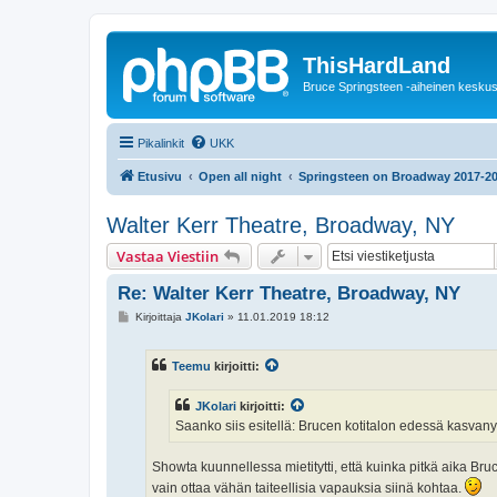
ThisHardLand
Bruce Springsteen -aiheinen keskus
Pikalinkit
UKK
Etusivu
Open all night
Springsteen on Broadway 2017-2
Walter Kerr Theatre, Broadway, NY
Vastaa Viestiin
Re: Walter Kerr Theatre, Broadway, NY
V
Kirjoittaja
JKolari
»
11.01.2019 18:12
i
e
s
Teemu
kirjoitti:
t
i
JKolari
kirjoitti:
Saanko siis esitellä: Brucen kotitalon edessä kasvany
Showta kuunnellessa mietitytti, että kuinka pitkä aika Bruce
vain ottaa vähän taiteellisia vapauksia siinä kohtaa.