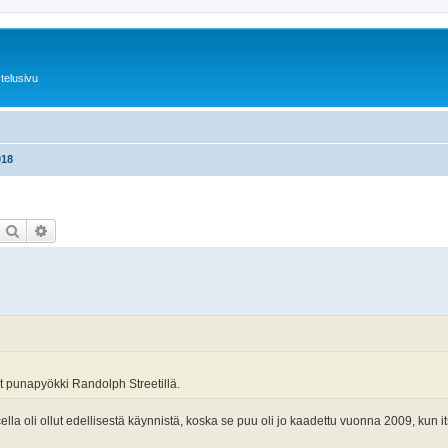
telusivu
018
Etsi
Tarkennettu haku
t punapyökki Randolph Streetillä.
lla oli ollut edellisestä käynnistä, koska se puu oli jo kaadettu vuonna 2009, kun itse