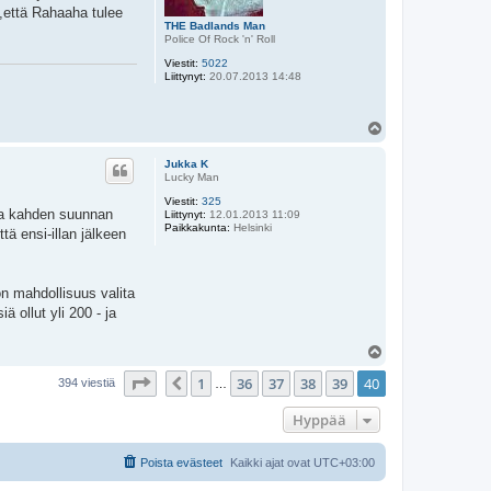
 ,että Rahaaha tulee
THE Badlands Man
Police Of Rock 'n' Roll
Viestit:
5022
Liittynyt:
20.07.2013 14:48
Y
l
ö
Jukka K
s
Lucky Man
Viestit:
325
ena kahden suunnan
Liittynyt:
12.01.2013 11:09
Paikkakunta:
Helsinki
ttä ensi-illan jälkeen
on mahdollisuus valita
ä ollut yli 200 - ja
Y
l
Sivu
40
/
40
1
36
37
38
39
40
ö
Edellinen
394 viestiä
…
s
Hyppää
Poista evästeet
Kaikki ajat ovat
UTC+03:00