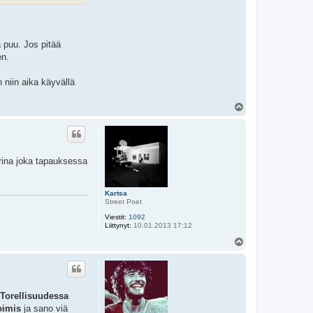
 puu. Jos pitää
en.
 niin aika käyvällä
Y
l
ö
s
arina joka tapauksessa
Kartsa
Street Poet
Viestit:
1092
Liittynyt:
10.01.2013 17:12
Y
l
ö
s
 Torellisuudessa
toimis
ja sano viä