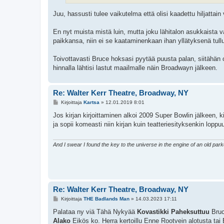
Juu, hassusti tulee vaikutelma että olisi kaadettu hiljattain
En nyt muista mistä luin, mutta joku lähitalon asukkaista
paikkansa, niin ei se kaataminenkaan ihan yllätyksenä tullu
Toivottavasti Bruce hoksasi pyytää puusta palan, siitähän ol
hinnalla lähtisi lastut maailmalle näin Broadwayn jälkeen.
Re: Walter Kerr Theatre, Broadway, NY
V
Kirjoittaja
Kartsa
»
12.01.2019 8:01
i
e
Jos kirjan kirjoittaminen alkoi 2009 Super Bowlin jälkeen, 
s
ja sopii komeasti niin kirjan kuin teatteriesityksenkin loppu
t
i
And I swear I found the key to the universe in the engine of an old par
Re: Walter Kerr Theatre, Broadway, NY
V
Kirjoittaja
THE Badlands Man
»
14.03.2023 17:11
i
e
Palataa ny viä Tähä Nykyää
Kovastikki Paheksuttuu
Bruc
s
Alako
Eikös ko. Herra kertoillu Enne Rootvein alotusta t
t