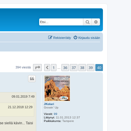
Etsi
Tarkennettu haku
Rekisteröidy
Kirjaudu sisään
Sivu
40
/
40
1
36
37
38
39
40
Edellinen
394 viestiä
…
09.01.2019 7:49
JKolari
21.12.2018 12:29
Growin' Up
Viestit:
99
Liittynyt:
11.01.2013 12:37
Paikkakunta:
Tampere
 siellä kävin... Taisi