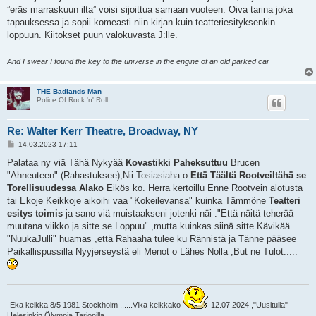
s
”eräs marraskuun ilta” voisi sijoittua samaan vuoteen. Oiva tarina joka
t
i
tapauksessa ja sopii komeasti niin kirjan kuin teatteriesityksenkin
loppuun. Kiitokset puun valokuvasta J:lle.
And I swear I found the key to the universe in the engine of an old parked car
THE Badlands Man
Police Of Rock 'n' Roll
Re: Walter Kerr Theatre, Broadway, NY
V
14.03.2023 17:11
i
e
Palataa ny viä Tähä Nykyää
Kovastikki Paheksuttuu
Brucen
s
"Ahneuteen" (Rahastuksee),Nii Tosiasiaha o
Että Täältä Rootveiltähä se
t
i
Torellisuudessa Alako
Eikös ko. Herra kertoillu Enne Rootvein alotusta
tai Ekoje Keikkoje aikoihi vaa "Kokeilevansa" kuinka Tämmöne
Teatteri
esitys toimis
ja sano viä muistaakseni jotenki näi :"Että näitä teherää
muutana viikko ja sitte se Loppuu" ,mutta kuinkas siinä sitte Kävikää
"NuukaJulli" huamas ,että Rahaaha tulee ku Rännistä ja Tänne pääsee
Paikallispussilla Nyyjerseystä eli Menot o Lähes Nolla ,But ne Tulot.....
-Eka keikka 8/5 1981 Stockholm ......Vika keikkako
12.07.2024 ,"Uusitulla"
Helesinkin Ölympia Tarionilla