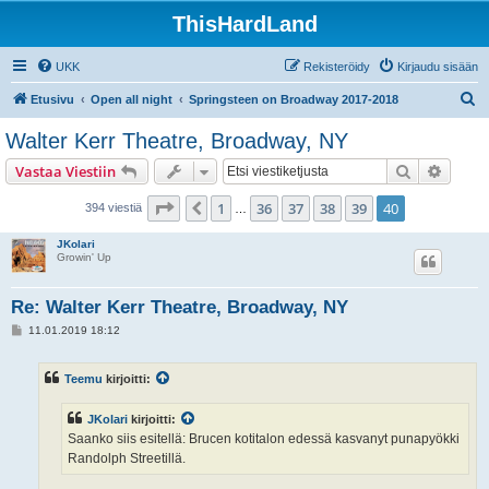
ThisHardLand
UKK
Rekisteröidy
Kirjaudu sisään
E
Etusivu
Open all night
Springsteen on Broadway 2017-2018
t
Walter Kerr Theatre, Broadway, NY
s
Etsi
Tarken
Vastaa Viestiin
i
Sivu
40
/
40
1
36
37
38
39
40
Edellinen
394 viestiä
…
JKolari
Growin' Up
Re: Walter Kerr Theatre, Broadway, NY
V
11.01.2019 18:12
i
e
s
Teemu
kirjoitti:
t
i
JKolari
kirjoitti:
Saanko siis esitellä: Brucen kotitalon edessä kasvanyt punapyökki
Randolph Streetillä.