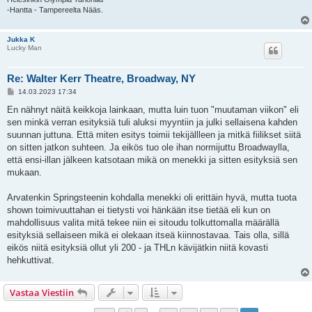
-Hantta - Tampereelta Nääs.
Jukka K
Lucky Man
Re: Walter Kerr Theatre, Broadway, NY
V
14.03.2023 17:34
i
e
En nähnyt näitä keikkoja lainkaan, mutta luin tuon "muutaman viikon" eli
s
sen minkä verran esityksiä tuli aluksi myyntiin ja julki sellaisena kahden
t
i
suunnan juttuna. Että miten esitys toimii tekijällleen ja mitkä fiilikset siitä
on sitten jatkon suhteen. Ja eikös tuo ole ihan normijuttu Broadwaylla,
että ensi-illan jälkeen katsotaan mikä on menekki ja sitten esityksiä sen
mukaan.
Arvatenkin Springsteenin kohdalla menekki oli erittäin hyvä, mutta tuota
shown toimivuuttahan ei tietysti voi hänkään itse tietää eli kun on
mahdollisuus valita mitä tekee niin ei sitoudu tolkuttomalla määrällä
esityksiä sellaiseen mikä ei olekaan itseä kiinnostavaa. Tais olla, sillä
eikös niitä esityksiä ollut yli 200 - ja THLn kävijätkin niitä kovasti
hehkuttivat.
Vastaa Viestiin