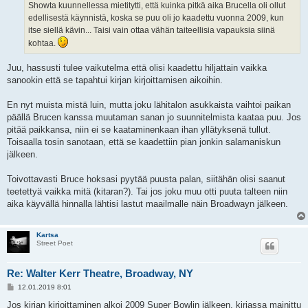
Showta kuunnellessa mietitytti, että kuinka pitkä aika Brucella oli ollut
edellisestä käynnistä, koska se puu oli jo kaadettu vuonna 2009, kun
itse siellä kävin... Taisi vain ottaa vähän taiteellisia vapauksia siinä
kohtaa.
Juu, hassusti tulee vaikutelma että olisi kaadettu hiljattain vaikka
sanookin että se tapahtui kirjan kirjoittamisen aikoihin.
En nyt muista mistä luin, mutta joku lähitalon asukkaista vaihtoi paikan
päällä Brucen kanssa muutaman sanan jo suunnitelmista kaataa puu. Jos
pitää paikkansa, niin ei se kaataminenkaan ihan yllätyksenä tullut.
Toisaalla tosin sanotaan, että se kaadettiin pian jonkin salamaniskun
jälkeen.
Toivottavasti Bruce hoksasi pyytää puusta palan, siitähän olisi saanut
teetettyä vaikka mitä (kitaran?). Tai jos joku muu otti puuta talteen niin
aika käyvällä hinnalla lähtisi lastut maailmalle näin Broadwayn jälkeen.
Kartsa
Street Poet
Re: Walter Kerr Theatre, Broadway, NY
V
12.01.2019 8:01
i
e
Jos kirjan kirjoittaminen alkoi 2009 Super Bowlin jälkeen, kirjassa mainittu