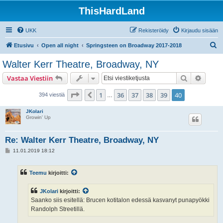
ThisHardLand
UKK
Rekisteröidy
Kirjaudu sisään
E
Etusivu
Open all night
Springsteen on Broadway 2017-2018
t
Walter Kerr Theatre, Broadway, NY
s
Etsi
Tarken
Vastaa Viestiin
i
Sivu
40
/
40
1
36
37
38
39
40
Edellinen
394 viestiä
…
JKolari
Growin' Up
Re: Walter Kerr Theatre, Broadway, NY
V
11.01.2019 18:12
i
e
s
Teemu
kirjoitti:
t
i
JKolari
kirjoitti:
Saanko siis esitellä: Brucen kotitalon edessä kasvanyt punapyökki
Randolph Streetillä.