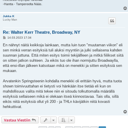
-Hantta - Tampereelta Nääs.
Jukka K
Lucky Man
Re: Walter Kerr Theatre, Broadway, NY
V
14.03.2023 17:34
i
e
En nähnyt näitä keikkoja lainkaan, mutta luin tuon "muutaman viikon" eli
s
sen minkä verran esityksiä tuli aluksi myyntiin ja julki sellaisena kahden
t
i
suunnan juttuna. Että miten esitys toimii tekijällleen ja mitkä fiilikset siitä
on sitten jatkon suhteen. Ja eikös tuo ole ihan normijuttu Broadwaylla,
että ensi-illan jälkeen katsotaan mikä on menekki ja sitten esityksiä sen
mukaan.
Arvatenkin Springsteenin kohdalla menekki oli erittäin hyvä, mutta tuota
shown toimivuuttahan ei tietysti voi hänkään itse tietää eli kun on
mahdollisuus valita mitä tekee niin ei sitoudu tolkuttomalla määrällä
esityksiä sellaiseen mikä ei olekaan itseä kiinnostavaa. Tais olla, sillä
eikös niitä esityksiä ollut yli 200 - ja THLn kävijätkin niitä kovasti
hehkuttivat.
Vastaa Viestiin