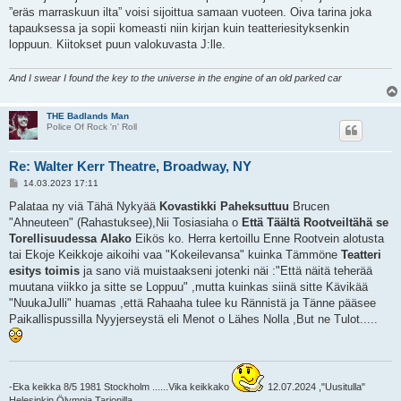
s
”eräs marraskuun ilta” voisi sijoittua samaan vuoteen. Oiva tarina joka
t
i
tapauksessa ja sopii komeasti niin kirjan kuin teatteriesityksenkin
loppuun. Kiitokset puun valokuvasta J:lle.
And I swear I found the key to the universe in the engine of an old parked car
THE Badlands Man
Police Of Rock 'n' Roll
Re: Walter Kerr Theatre, Broadway, NY
V
14.03.2023 17:11
i
e
Palataa ny viä Tähä Nykyää
Kovastikki Paheksuttuu
Brucen
s
"Ahneuteen" (Rahastuksee),Nii Tosiasiaha o
Että Täältä Rootveiltähä se
t
i
Torellisuudessa Alako
Eikös ko. Herra kertoillu Enne Rootvein alotusta
tai Ekoje Keikkoje aikoihi vaa "Kokeilevansa" kuinka Tämmöne
Teatteri
esitys toimis
ja sano viä muistaakseni jotenki näi :"Että näitä teherää
muutana viikko ja sitte se Loppuu" ,mutta kuinkas siinä sitte Kävikää
"NuukaJulli" huamas ,että Rahaaha tulee ku Rännistä ja Tänne pääsee
Paikallispussilla Nyyjerseystä eli Menot o Lähes Nolla ,But ne Tulot.....
-Eka keikka 8/5 1981 Stockholm ......Vika keikkako
12.07.2024 ,"Uusitulla"
Helesinkin Ölympia Tarionilla