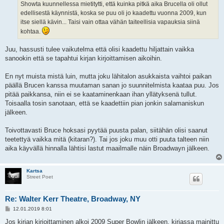
Showta kuunnellessa mietitytti, että kuinka pitkä aika Brucella oli ollut
edellisestä käynnistä, koska se puu oli jo kaadettu vuonna 2009, kun
itse siellä kävin... Taisi vain ottaa vähän taiteellisia vapauksia siinä
kohtaa.
Juu, hassusti tulee vaikutelma että olisi kaadettu hiljattain vaikka
sanookin että se tapahtui kirjan kirjoittamisen aikoihin.
En nyt muista mistä luin, mutta joku lähitalon asukkaista vaihtoi paikan
päällä Brucen kanssa muutaman sanan jo suunnitelmista kaataa puu. Jos
pitää paikkansa, niin ei se kaataminenkaan ihan yllätyksenä tullut.
Toisaalla tosin sanotaan, että se kaadettiin pian jonkin salamaniskun
jälkeen.
Toivottavasti Bruce hoksasi pyytää puusta palan, siitähän olisi saanut
teetettyä vaikka mitä (kitaran?). Tai jos joku muu otti puuta talteen niin
aika käyvällä hinnalla lähtisi lastut maailmalle näin Broadwayn jälkeen.
Kartsa
Street Poet
Re: Walter Kerr Theatre, Broadway, NY
V
12.01.2019 8:01
i
e
Jos kirjan kirjoittaminen alkoi 2009 Super Bowlin jälkeen, kirjassa mainittu