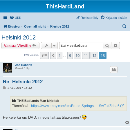
ThisHardLand
UKK
Rekisteröidy
Kirjaudu sisään
E
Etusivu
Open all night
Kiertue 2012
t
Helsinki 2012
s
Etsi
Tarken
Vastaa Viestiin
i
Sivu
13
/
13
1
9
10
11
12
13
Edellinen
129 viestiä
…
Joe Roberts
Growin' Up
Re: Helsinki 2012
V
27.10.2017 16:42
i
e
s
THE Badlands Man kirjoitti:
t
i
Tämmöstä :
https://www.ebay.com/itm/Bruce-Springst ... SwTsdZeha5
Perkele ku ois DVD, ni vois laittaa tilaukseen?