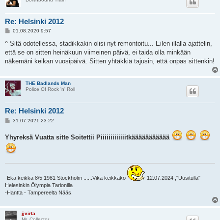
Re: Helsinki 2012
V
01.08.2020 9:57
i
e
^ Sitä odotellessa, stadikkakin olisi nyt remontoitu... Eilen illalla ajattelin,
s
että se on sitten heinäkuun viimeinen päivä, ei taida olla minkään
t
i
näkemäni keikan vuosipäivä. Sitten yhtäkkiä tajusin, että onpas sittenkin!
THE Badlands Man
Police Of Rock 'n' Roll
Re: Helsinki 2012
V
31.07.2021 23:22
i
e
Yhyreksä Vuatta sitte Soitettii Piiiiiiiiiiiiitkäääääääääää
s
t
i
-Eka keikka 8/5 1981 Stockholm ......Vika keikkako
12.07.2024 ,"Uusitulla"
Helesinkin Ölympia Tarionilla
-Hantta - Tampereelta Nääs.
jjvirta
Mr. Collector