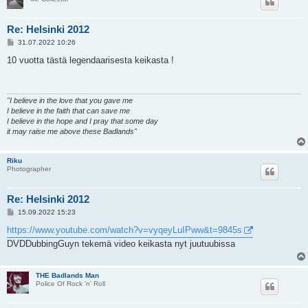
Re: Helsinki 2012
V
31.07.2022 10:26
i
e
10 vuotta tästä legendaarisesta keikasta !
s
t
i
"I believe in the love that you gave me
I believe in the faith that can save me
I believe in the hope and I pray that some day
it may raise me above these Badlands"
Riku
Photographer
Re: Helsinki 2012
V
15.09.2022 15:23
i
e
https://www.youtube.com/watch?v=vyqeyLuIPww&t=9845s
s
DVDDubbingGuyn tekemä video keikasta nyt juutuubissa
t
i
THE Badlands Man
Police Of Rock 'n' Roll