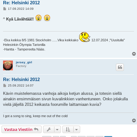
Re: Helsinki 2012
V
17.09.2022 14:09
i
e
^
Kyä Lävähtää!!
s
t
i
-Eka keikka 8/5 1981 Stockholm ......Vika keikkako
12.07.2024 ,"Uusitulla"
Helesinkin Ölympia Tarionilla
-Hantta - Tampereelta Nääs.
jersey_girl
Factory
Re: Helsinki 2012
V
25.09.2022 14:07
i
e
Kävin muistelemassa vanhoja aikoja ketjun alussa, ja totesin siellä
s
ainakin ensimmäisen sivun kuvalinkkien vanhentuneen. Onko jolakulla
t
i
vielä jäljellä 2012 keikasta foorumille laittamiaan kuvia?
I got a song to sing, keep me out of the cold
Vastaa Viestiin