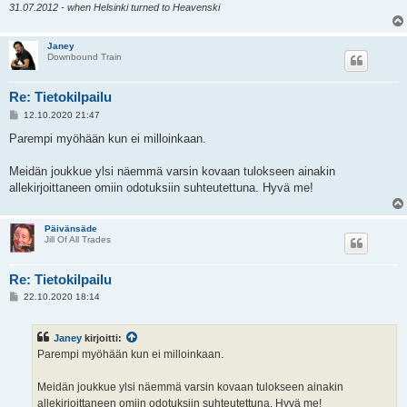
31.07.2012 - when Helsinki turned to Heavenski
Janey
Downbound Train
Re: Tietokilpailu
V
12.10.2020 21:47
i
e
Parempi myöhään kun ei milloinkaan.
s
t
i
Meidän joukkue ylsi näemmä varsin kovaan tulokseen ainakin
allekirjoittaneen omiin odotuksiin suhteutettuna. Hyvä me!
Päivänsäde
Jill Of All Trades
Re: Tietokilpailu
V
22.10.2020 18:14
i
e
s
Janey
kirjoitti:
t
i
Parempi myöhään kun ei milloinkaan.
Meidän joukkue ylsi näemmä varsin kovaan tulokseen ainakin
allekirjoittaneen omiin odotuksiin suhteutettuna. Hyvä me!