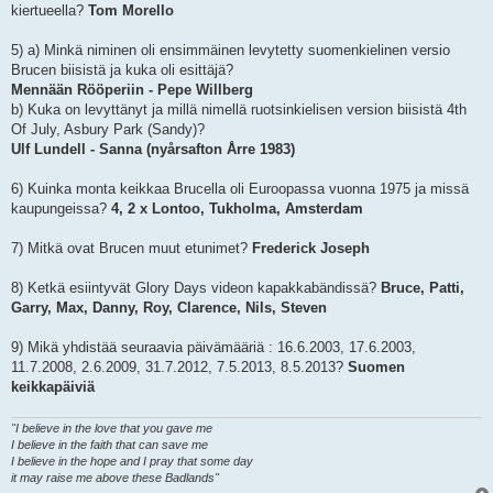
kiertueella?
Tom Morello
5) a) Minkä niminen oli ensimmäinen levytetty suomenkielinen versio
Brucen biisistä ja kuka oli esittäjä?
Mennään Rööperiin - Pepe Willberg
b) Kuka on levyttänyt ja millä nimellä ruotsinkielisen version biisistä 4th
Of July, Asbury Park (Sandy)?
Ulf Lundell - Sanna (nyårsafton Årre 1983)
6) Kuinka monta keikkaa Brucella oli Euroopassa vuonna 1975 ja missä
kaupungeissa?
4, 2 x Lontoo, Tukholma, Amsterdam
7) Mitkä ovat Brucen muut etunimet?
Frederick Joseph
8) Ketkä esiintyvät Glory Days videon kapakkabändissä?
Bruce, Patti,
Garry, Max, Danny, Roy, Clarence, Nils, Steven
9) Mikä yhdistää seuraavia päivämääriä : 16.6.2003, 17.6.2003,
11.7.2008, 2.6.2009, 31.7.2012, 7.5.2013, 8.5.2013?
Suomen
keikkapäiviä
"I believe in the love that you gave me
I believe in the faith that can save me
I believe in the hope and I pray that some day
it may raise me above these Badlands"