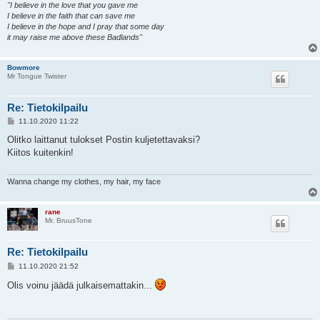
"I believe in the love that you gave me
I believe in the faith that can save me
I believe in the hope and I pray that some day
it may raise me above these Badlands"
Bowmore
Mr Tongue Twister
Re: Tietokilpailu
V
11.10.2020 11:22
i
e
Olitko laittanut tulokset Postin kuljetettavaksi?
s
Kiitos kuitenkin!
t
i
Wanna change my clothes, my hair, my face
rane
Mr. BruusTone
Re: Tietokilpailu
V
11.10.2020 21:52
i
e
Olis voinu jäädä julkaisemattakin...
s
t
i