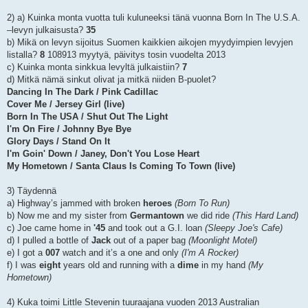
2) a) Kuinka monta vuotta tuli kuluneeksi tänä vuonna Born In The U.S.A.
–levyn julkaisusta?
35
b) Mikä on levyn sijoitus Suomen kaikkien aikojen myydyimpien levyjen
listalla?
8
108913 myytyä, päivitys tosin vuodelta 2013
c) Kuinka monta sinkkua levyltä julkaistiin?
7
d) Mitkä nämä sinkut olivat ja mitkä niiden B-puolet?
Dancing In The Dark / Pink Cadillac
Cover Me / Jersey Girl (live)
Born In The USA / Shut Out The Light
I'm On Fire / Johnny Bye Bye
Glory Days / Stand On It
I'm Goin' Down / Janey, Don't You Lose Heart
My Hometown / Santa Claus Is Coming To Town (live)
3) Täydennä
a) Highway’s jammed with broken
heroes
(Born To Run)
b) Now me and my sister from
Germantown
we did ride
(This Hard Land)
c) Joe came home in
'45
and took out a G.I. loan
(Sleepy Joe's Cafe)
d) I pulled a bottle of
Jack
out of a paper bag
(Moonlight Motel)
e) I got a
007
watch and it’s a one and only
(I'm A Rocker)
f) I was
eight
years old and running with a
dime
in my hand
(My
Hometown)
4) Kuka toimi Little Stevenin tuuraajana vuoden 2013 Australian