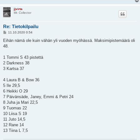
jjvirta
Mr. Collector
Re: Tietokilpailu
V
11.10.2020 0:54
i
e
Eihän nämä ole kuin vähän yli vuoden myöhässä. Maksimipistemäärä oli
s
48.
t
i
1 Tommi S 43 pistettä
2 Darkness 38
3 Kartsa 37
4 Laura B & Bow 36
5 Ile 29,5
6 Heikki O 29
7 Päivänsäde, Janey, Emmi & Petri 24
8 Juha ja Mari 22,5
9 Tuomas 22
10 Liisa S 19
11 Juto 14,5
12 Rane 14
13 Tiina L 7,5