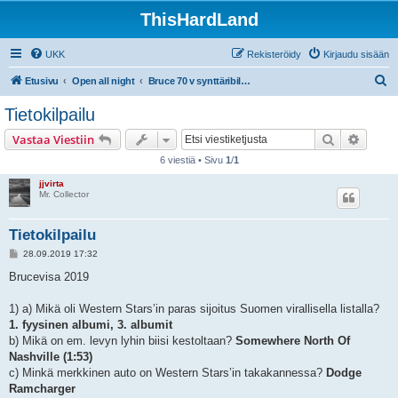
ThisHardLand
UKK
Rekisteröidy
Kirjaudu sisään
E
Etusivu
Open all night
Bruce 70 v synttäribileet pe 27.9.2019 On The Rocks, Helsinki
t
Tietokilpailu
s
Etsi
Tarken
Vastaa Viestiin
i
6 viestiä • Sivu
1
/
1
jjvirta
Mr. Collector
Tietokilpailu
V
28.09.2019 17:32
i
e
Brucevisa 2019
s
t
i
1) a) Mikä oli Western Stars’in paras sijoitus Suomen virallisella listalla?
1. fyysinen albumi, 3. albumit
b) Mikä on em. levyn lyhin biisi kestoltaan?
Somewhere North Of
Nashville (1:53)
c) Minkä merkkinen auto on Western Stars’in takakannessa?
Dodge
Ramcharger