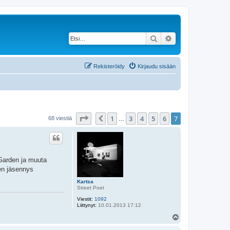
Etsi
Tarkennettu haku
Rekisteröidy
Kirjaudu sisään
Sivu
7
/
7
1
3
4
5
6
7
Edellinen
68 viestiä
…
 Garden ja muuta
een jäsennys
Kartsa
Street Poet
Viestit:
1092
Liittynyt:
10.01.2013 17:12
Y
l