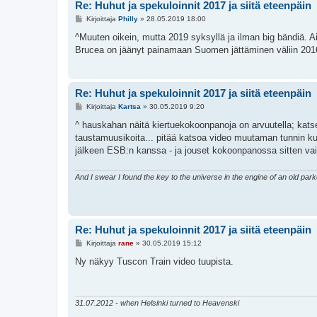
Re: Huhut ja spekuloinnit 2017 ja siitä eteenpäin
V
Kirjoittaja
Philly
»
28.05.2019 18:00
i
e
^Muuten oikein, mutta 2019 syksyllä ja ilman big bändiä.
s
Brucea on jäänyt painamaan Suomen jättäminen väliin 2016
t
i
Re: Huhut ja spekuloinnit 2017 ja siitä eteenpäin
V
Kirjoittaja
Kartsa
»
30.05.2019 9:20
i
e
^ hauskahan näitä kiertuekokoonpanoja on arvuutella; katsel
s
taustamuusikoita... pitää katsoa video muutaman tunnin kulu
t
i
jälkeen ESB:n kanssa - ja jouset kokoonpanossa sitten v
And I swear I found the key to the universe in the engine of an old par
Re: Huhut ja spekuloinnit 2017 ja siitä eteenpäin
V
Kirjoittaja
rane
»
30.05.2019 15:12
i
e
Ny näkyy Tuscon Train video tuupista.
s
t
i
31.07.2012 - when Helsinki turned to Heavenski