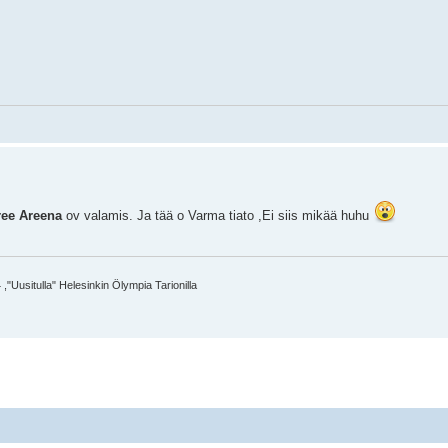
ee Areena
ov valamis. Ja tää o Varma tiato ,Ei siis mikää huhu
,"Uusitulla" Helesinkin Ölympia Tarionilla