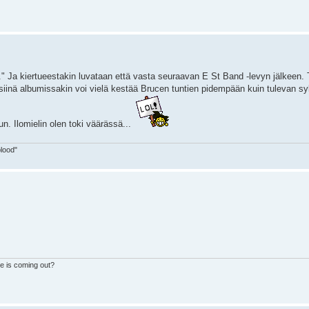
." Ja kiertueestakin luvataan että vasta seuraavan E St Band -levyn jälkeen. T
i siinä albumissakin voi vielä kestää Brucen tuntien pidempään kuin tulevan s
n. Ilomielin olen toki väärässä...
blood"
e is coming out?