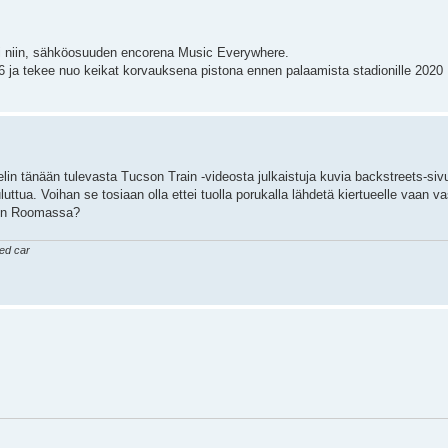
 Ai niin, sähköosuuden encorena Music Everywhere.
 ja tekee nuo keikat korvauksena pistona ennen palaamista stadionille 2020 
in tänään tulevasta Tucson Train -videosta julkaistuja kuvia backstreets-sivu
ttua. Voihan se tosiaan olla ettei tuolla porukalla lähdetä kiertueelle vaan va
ain Roomassa?
ked car