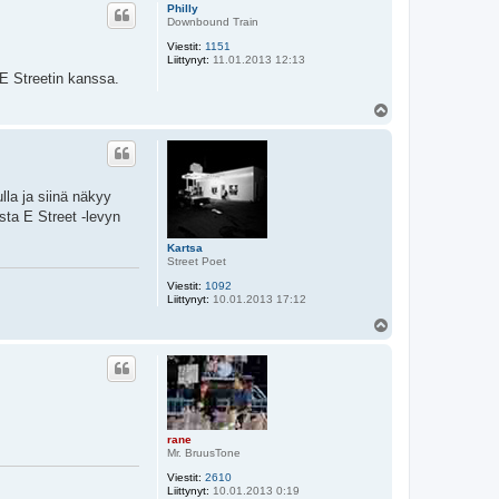
ö
Philly
s
Downbound Train
Viestit:
1151
Liittynyt:
11.01.2013 12:13
E Streetin kanssa.
Y
l
ö
s
lla ja siinä näkyy
sta E Street -levyn
Kartsa
Street Poet
Viestit:
1092
Liittynyt:
10.01.2013 17:12
Y
l
ö
s
rane
Mr. BruusTone
Viestit:
2610
Liittynyt:
10.01.2013 0:19