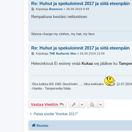
Re: Huhut ja spekuloinnit 2017 ja siitä eteenpäin
V
Kirjoittaja
Bowmore
»
26.06.2019 8:58
i
e
Rempattuna kestäisi nelituntisen.
s
t
i
Wanna change my clothes, my hair, my face
Re: Huhut ja spekuloinnit 2017 ja siitä eteenpäin
V
Kirjoittaja
THE Badlands Man
»
26.06.2019 13:59
i
e
Helesinkissä Ei esiinny enää
Kukaa
sej jäläkee ku
Tamper
s
t
i
-Eka keikka 8/5 1981 Stockholm ......Vika keikkako
12.07.2024 
-Hantta - Tampereelta Nääs.
Vastaa Viestiin
Palaa sivulle “Kiertue 2017”
Etusivu