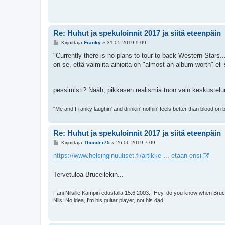
Re: Huhut ja spekuloinnit 2017 ja siitä eteenpäin
V
Kirjoittaja
Franky
»
31.05.2019 9:09
i
e
"Currently there is no plans to tour to back Western Stars..
s
on se, että valmiita aihioita on "almost an album worth" el
t
i
pessimisti? Nääh, pikkasen realismia tuon vain keskusteluu
"Me and Franky laughin' and drinkin' nothin' feels better than blood on 
Re: Huhut ja spekuloinnit 2017 ja siitä eteenpäin
V
Kirjoittaja
Thunder75
»
26.06.2019 7:09
i
e
https://www.helsinginuutiset.fi/artikke ... etaan-ensi
s
t
i
Tervetuloa Brucellekin...
Fani Nilsille Kämpin edustalla 15.6.2003: -Hey, do you know when Bruc
Nils: No idea, I'm his guitar player, not his dad.