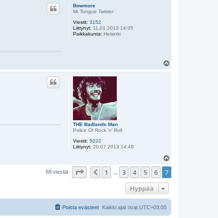
ö
Bowmore
s
Mr Tongue Twister
Viestit:
3152
Liittynyt:
11.01.2013 14:05
Paikkakunta:
Helsinki
Y
l
ö
s
THE Badlands Man
Police Of Rock 'n' Roll
Viestit:
5022
Liittynyt:
20.07.2013 14:48
Y
l
Sivu
7
/
7
1
3
4
5
6
7
ö
Edellinen
68 viestiä
…
s
Hyppää
Poista evästeet
Kaikki ajat ovat
UTC+03:00