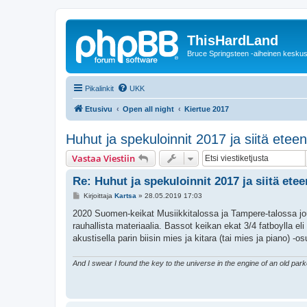
ThisHardLand
Bruce Springsteen -aiheinen keskus
Pikalinkit
UKK
Etusivu
Open all night
Kiertue 2017
Huhut ja spekuloinnit 2017 ja siitä etee
Vastaa Viestiin
Re: Huhut ja spekuloinnit 2017 ja siitä ete
V
Kirjoittaja
Kartsa
»
28.05.2019 17:03
i
e
2020 Suomen-keikat Musiikkitalossa ja Tampere-talossa jou
s
rauhallista materiaalia. Bassot keikan ekat 3/4 fatboylla e
t
i
akustisella parin biisin mies ja kitara (tai mies ja piano) -o
And I swear I found the key to the universe in the engine of an old par