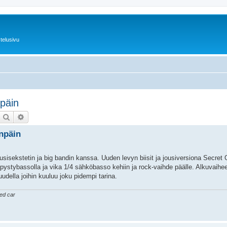
telusivu
npäin
Etsi
Tarkennettu haku
enpäin
sisekstetin ja big bandin kanssa. Uuden levyn biisit ja jousiversiona Secret
li pystybassolla ja vika 1/4 sähköbasso kehiin ja rock-vaihde päälle. Alkuvaih
suudella joihin kuuluu joku pidempi tarina.
ked car