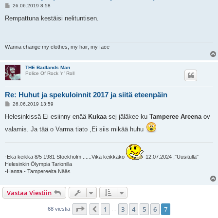
V
26.06.2019 8:58
i
e
Rempattuna kestäisi nelituntisen.
s
t
i
Wanna change my clothes, my hair, my face
THE Badlands Man
Police Of Rock 'n' Roll
Re: Huhut ja spekuloinnit 2017 ja siitä eteenpäin
V
26.06.2019 13:59
i
e
Helesinkissä Ei esiinny enää
Kukaa
sej jäläkee ku
Tamperee Areena
ov
s
t
valamis. Ja tää o Varma tiato ,Ei siis mikää huhu
i
-Eka keikka 8/5 1981 Stockholm ......Vika keikkako
12.07.2024 ,"Uusitulla"
Helesinkin Ölympia Tarionilla
-Hantta - Tampereelta Nääs.
Vastaa Viestiin
Sivu
7
/
7
1
3
4
5
6
7
Edellinen
68 viestiä
…