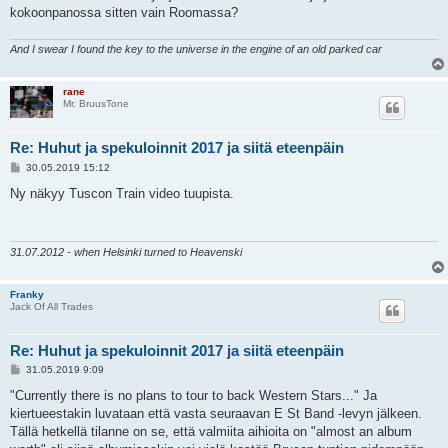
kokoonpanossa sitten vain Roomassa?
And I swear I found the key to the universe in the engine of an old parked car
rane
Mr. BruusTone
Re: Huhut ja spekuloinnit 2017 ja siitä eteenpäin
V
30.05.2019 15:12
i
e
Ny näkyy Tuscon Train video tuupista.
s
t
i
31.07.2012 - when Helsinki turned to Heavenski
Franky
Jack Of All Trades
Re: Huhut ja spekuloinnit 2017 ja siitä eteenpäin
V
31.05.2019 9:09
i
e
"Currently there is no plans to tour to back Western Stars..." Ja
s
kiertueestakin luvataan että vasta seuraavan E St Band -levyn jälkeen.
t
i
Tällä hetkellä tilanne on se, että valmiita aihioita on "almost an album