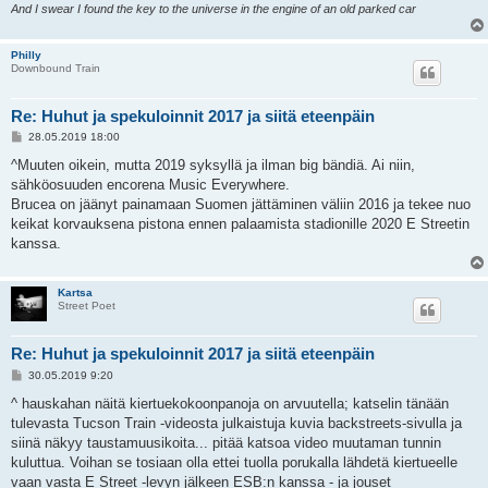
And I swear I found the key to the universe in the engine of an old parked car
Philly
Downbound Train
Re: Huhut ja spekuloinnit 2017 ja siitä eteenpäin
V
28.05.2019 18:00
i
e
^Muuten oikein, mutta 2019 syksyllä ja ilman big bändiä. Ai niin,
s
sähköosuuden encorena Music Everywhere.
t
i
Brucea on jäänyt painamaan Suomen jättäminen väliin 2016 ja tekee nuo
keikat korvauksena pistona ennen palaamista stadionille 2020 E Streetin
kanssa.
Kartsa
Street Poet
Re: Huhut ja spekuloinnit 2017 ja siitä eteenpäin
V
30.05.2019 9:20
i
e
^ hauskahan näitä kiertuekokoonpanoja on arvuutella; katselin tänään
s
tulevasta Tucson Train -videosta julkaistuja kuvia backstreets-sivulla ja
t
i
siinä näkyy taustamuusikoita... pitää katsoa video muutaman tunnin
kuluttua. Voihan se tosiaan olla ettei tuolla porukalla lähdetä kiertueelle
vaan vasta E Street -levyn jälkeen ESB:n kanssa - ja jouset