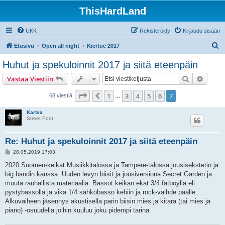
ThisHardLand
UKK
Rekisteröidy
Kirjaudu sisään
E
Etusivu
Open all night
Kiertue 2017
t
Huhut ja spekuloinnit 2017 ja siitä eteenpäin
s
Etsi
Tarken
Vastaa Viestiin
i
Sivu
7
/
7
1
3
4
5
6
7
Edellinen
68 viestiä
…
Kartsa
Street Poet
Re: Huhut ja spekuloinnit 2017 ja siitä eteenpäin
V
28.05.2019 17:03
i
e
2020 Suomen-keikat Musiikkitalossa ja Tampere-talossa jousisekstetin ja
s
big bandin kanssa. Uuden levyn biisit ja jousiversiona Secret Garden ja
t
i
muuta rauhallista materiaalia. Bassot keikan ekat 3/4 fatboylla eli
pystybassolla ja vika 1/4 sähköbasso kehiin ja rock-vaihde päälle.
Alkuvaiheen jäsennys akustisella parin biisin mies ja kitara (tai mies ja
piano) -osuudella joihin kuuluu joku pidempi tarina.