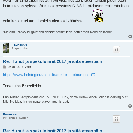
worth" eli siinä albumissakin voi vielä kestää Brucen tuntien pidempään
kuin tulevan syksyn. Ai minäk pessimisti? Nääh, pikkasen realismia tuon
vain keskusteluun. Ilomielin olen toki väärässä...
"Me and Franky laughin' and drinkin' nothin' feels better than blood on blood"
Thunder75
Gypsy Biker
Re: Huhut ja spekuloinnit 2017 ja siitä eteenpäin
V
26.06.2019 7:09
i
e
https://www.helsinginuutiset.fi/artikke ... etaan-ensi
s
t
i
Tervetuloa Brucellekin...
Fani Nilsille Kämpin edustalla 15.6.2003: -Hey, do you know when Bruce is coming out?
Nils: No idea, I'm his guitar player, not his dad.
Bowmore
Mr Tongue Twister
Re: Huhut ja spekuloinnit 2017 ja siitä eteenpäin