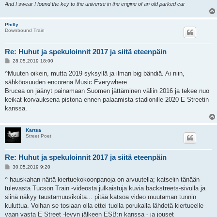
And I swear I found the key to the universe in the engine of an old parked car
Philly
Downbound Train
Re: Huhut ja spekuloinnit 2017 ja siitä eteenpäin
V
28.05.2019 18:00
i
e
^Muuten oikein, mutta 2019 syksyllä ja ilman big bändiä. Ai niin,
s
sähköosuuden encorena Music Everywhere.
t
i
Brucea on jäänyt painamaan Suomen jättäminen väliin 2016 ja tekee nuo
keikat korvauksena pistona ennen palaamista stadionille 2020 E Streetin
kanssa.
Kartsa
Street Poet
Re: Huhut ja spekuloinnit 2017 ja siitä eteenpäin
V
30.05.2019 9:20
i
e
^ hauskahan näitä kiertuekokoonpanoja on arvuutella; katselin tänään
s
tulevasta Tucson Train -videosta julkaistuja kuvia backstreets-sivulla ja
t
i
siinä näkyy taustamuusikoita... pitää katsoa video muutaman tunnin
kuluttua. Voihan se tosiaan olla ettei tuolla porukalla lähdetä kiertueelle
vaan vasta E Street -levyn jälkeen ESB:n kanssa - ja jouset