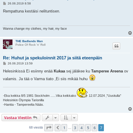
V
26.06.2019 8:58
i
e
Rempattuna kestäisi nelituntisen.
s
t
i
Wanna change my clothes, my hair, my face
THE Badlands Man
Police Of Rock 'n' Roll
Re: Huhut ja spekuloinnit 2017 ja siitä eteenpäin
V
26.06.2019 13:59
i
e
Helesinkissä Ei esiinny enää
Kukaa
sej jäläkee ku
Tamperee Areena
ov
s
t
valamis. Ja tää o Varma tiato ,Ei siis mikää huhu
i
-Eka keikka 8/5 1981 Stockholm ......Vika keikkako
12.07.2024 ,"Uusitulla"
Helesinkin Ölympia Tarionilla
-Hantta - Tampereelta Nääs.
Vastaa Viestiin
Sivu
7
/
7
1
3
4
5
6
7
Edellinen
68 viestiä
…