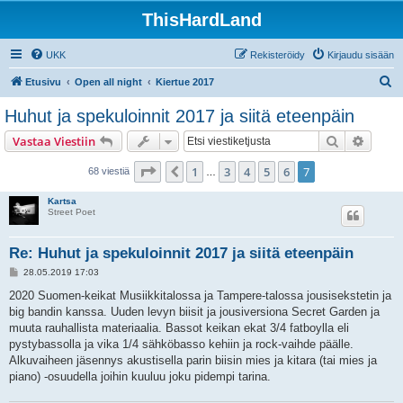
ThisHardLand
UKK
Rekisteröidy
Kirjaudu sisään
E
Etusivu
Open all night
Kiertue 2017
t
Huhut ja spekuloinnit 2017 ja siitä eteenpäin
s
Etsi
Tarken
Vastaa Viestiin
i
Sivu
7
/
7
1
3
4
5
6
7
Edellinen
68 viestiä
…
Kartsa
Street Poet
Re: Huhut ja spekuloinnit 2017 ja siitä eteenpäin
V
28.05.2019 17:03
i
e
2020 Suomen-keikat Musiikkitalossa ja Tampere-talossa jousisekstetin ja
s
big bandin kanssa. Uuden levyn biisit ja jousiversiona Secret Garden ja
t
i
muuta rauhallista materiaalia. Bassot keikan ekat 3/4 fatboylla eli
pystybassolla ja vika 1/4 sähköbasso kehiin ja rock-vaihde päälle.
Alkuvaiheen jäsennys akustisella parin biisin mies ja kitara (tai mies ja
piano) -osuudella joihin kuuluu joku pidempi tarina.