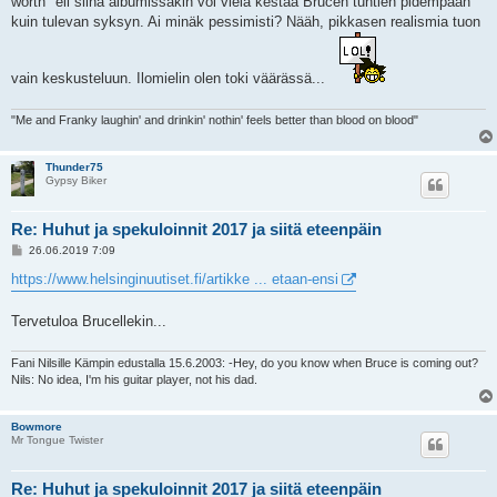
worth" eli siinä albumissakin voi vielä kestää Brucen tuntien pidempään
kuin tulevan syksyn. Ai minäk pessimisti? Nääh, pikkasen realismia tuon
vain keskusteluun. Ilomielin olen toki väärässä...
"Me and Franky laughin' and drinkin' nothin' feels better than blood on blood"
Thunder75
Gypsy Biker
Re: Huhut ja spekuloinnit 2017 ja siitä eteenpäin
V
26.06.2019 7:09
i
e
https://www.helsinginuutiset.fi/artikke ... etaan-ensi
s
t
i
Tervetuloa Brucellekin...
Fani Nilsille Kämpin edustalla 15.6.2003: -Hey, do you know when Bruce is coming out?
Nils: No idea, I'm his guitar player, not his dad.
Bowmore
Mr Tongue Twister
Re: Huhut ja spekuloinnit 2017 ja siitä eteenpäin