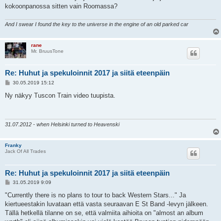
kokoonpanossa sitten vain Roomassa?
And I swear I found the key to the universe in the engine of an old parked car
rane
Mr. BruusTone
Re: Huhut ja spekuloinnit 2017 ja siitä eteenpäin
V
30.05.2019 15:12
i
e
Ny näkyy Tuscon Train video tuupista.
s
t
i
31.07.2012 - when Helsinki turned to Heavenski
Franky
Jack Of All Trades
Re: Huhut ja spekuloinnit 2017 ja siitä eteenpäin
V
31.05.2019 9:09
i
e
"Currently there is no plans to tour to back Western Stars..." Ja
s
kiertueestakin luvataan että vasta seuraavan E St Band -levyn jälkeen.
t
i
Tällä hetkellä tilanne on se, että valmiita aihioita on "almost an album