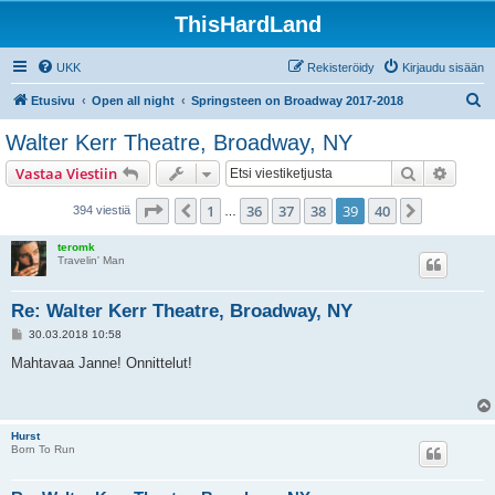
ThisHardLand
UKK
Rekisteröidy
Kirjaudu sisään
E
Etusivu
Open all night
Springsteen on Broadway 2017-2018
t
Walter Kerr Theatre, Broadway, NY
s
Etsi
Tarken
Vastaa Viestiin
i
Sivu
39
/
40
1
36
37
38
39
40
Edellinen
Seuraava
394 viestiä
…
teromk
Travelin' Man
Re: Walter Kerr Theatre, Broadway, NY
V
30.03.2018 10:58
i
e
Mahtavaa Janne! Onnittelut!
s
t
i
Hurst
Born To Run