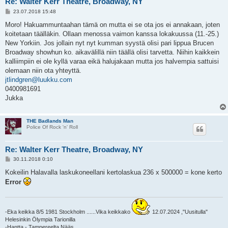
Re: Walter Kerr Theatre, Broadway, NY
V
23.07.2018 15:48
i
e
Moro! Hakuammuntaahan tämä on mutta ei se ota jos ei annakaan, joten
s
koitetaan täälläkin. Ollaan menossa vaimon kanssa lokakuussa (11.-25.)
t
i
New Yorkiin. Jos jollain nyt nyt kumman syystä olisi pari lippua Brucen
Broadway showhun ko. aikavälillä niin täällä olisi tarvetta. Niihin kaikkein
kalliimpiin ei ole kyllä varaa eikä halujakaan mutta jos halvempia sattuisi
olemaan niin ota yhteyttä.
jtlindgren@luukku.com
0400981691
Jukka
THE Badlands Man
Police Of Rock 'n' Roll
Re: Walter Kerr Theatre, Broadway, NY
V
30.11.2018 0:10
i
e
Kokeilin Halavalla laskukoneellani kertolaskua 236 x 500000 = kone kerto
s
Error
t
i
-Eka keikka 8/5 1981 Stockholm ......Vika keikkako
12.07.2024 ,"Uusitulla"
Helesinkin Ölympia Tarionilla
-Hantta - Tampereelta Nääs.