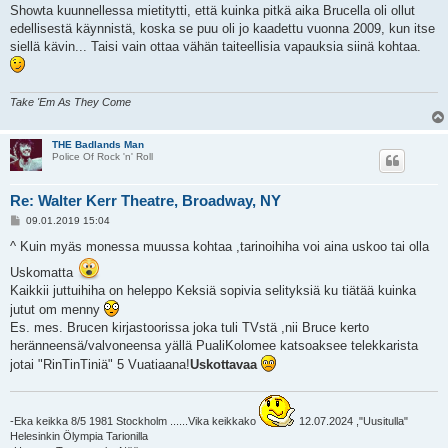
Showta kuunnellessa mietitytti, että kuinka pitkä aika Brucella oli ollut
edellisestä käynnistä, koska se puu oli jo kaadettu vuonna 2009, kun itse
siellä kävin... Taisi vain ottaa vähän taiteellisia vapauksia siinä kohtaa.
Take 'Em As They Come
THE Badlands Man
Police Of Rock 'n' Roll
Re: Walter Kerr Theatre, Broadway, NY
V
09.01.2019 15:04
i
e
^ Kuin myäs monessa muussa kohtaa ,tarinoihiha voi aina uskoo tai olla
s
t
Uskomatta
i
Kaikkii juttuihiha on heleppo Keksiä sopivia selityksiä ku tiätää kuinka
jutut om menny
Es. mes. Brucen kirjastoorissa joka tuli TVstä ,nii Bruce kerto
heränneensä/valvoneensa yällä PualiKolomee katsoaksee telekkarista
jotai "RinTinTiniä" 5 Vuatiaana!
Uskottavaa
-Eka keikka 8/5 1981 Stockholm ......Vika keikkako
12.07.2024 ,"Uusitulla"
Helesinkin Ölympia Tarionilla