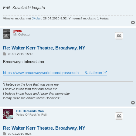
Edit: Kuvalinkki korjattu
Viimeksi muokannut
JKolari
, 28.04.2020 8:52. Yhteensä muokattu 1 kertaa.
jjvirta
Mr. Collector
Re: Walter Kerr Theatre, Broadway, NY
V
08.01.2019 15:13
i
e
Broadwayn talousdataa :
s
t
i
https://www.broadwayworld.com/grossessh ... &allall=on
"I believe in the love that you gave me
I believe in the faith that can save me
I believe in the hope and I pray that some day
it may raise me above these Badlands"
THE Badlands Man
Police Of Rock 'n' Roll
Re: Walter Kerr Theatre, Broadway, NY
V
09.01.2019 0:24