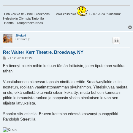
-Eka keikka 8/5 1981 Stockholm ......Vika keikkako
12.07.2024 ,"Uusitulla"
Helesinkin Ölympia Tarionilla
-Hantta - Tampereelta Nääs.
JKolari
Growin' Up
Re: Walter Kerr Theatre, Broadway, NY
V
21.12.2018 12:29
i
e
En tiennyt oikein mihin ketjuun tämän laittaisin, joten tiputetaan vaikka
s
tähän:
t
i
Vuosituhannen alkaessa tapasin nimittäin erään Broadwayllakin esiin
nostetun, rooliaan vaatimattomamman sivuhahmon. Yhteiskuvaa meistä
ei ole, eikä selfietä oltu vielä oikein keksitty, mutta kohotin kamerani
pitkin kuhmuraista runkoa ja nappasin yhden ainokaisen kuvan sen
uljaista latvuksista.
Saanko siis esitellä: Brucen kotitalon edessä kasvanyt punapyökki
Randolph Streetillä.