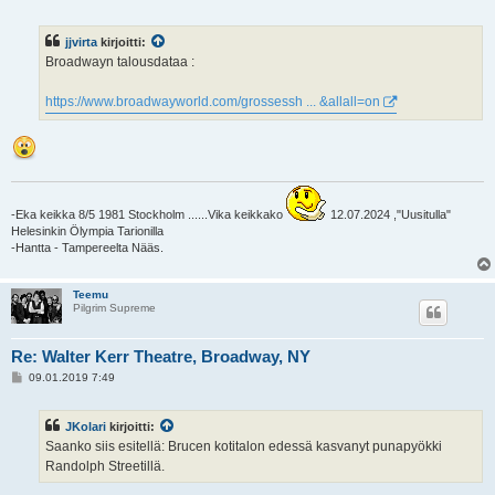
i
e
s
jjvirta
kirjoitti:
t
i
Broadwayn talousdataa :
https://www.broadwayworld.com/grossessh ... &allall=on
-Eka keikka 8/5 1981 Stockholm ......Vika keikkako
12.07.2024 ,"Uusitulla"
Helesinkin Ölympia Tarionilla
-Hantta - Tampereelta Nääs.
Teemu
Pilgrim Supreme
Re: Walter Kerr Theatre, Broadway, NY
V
09.01.2019 7:49
i
e
s
JKolari
kirjoitti:
t
i
Saanko siis esitellä: Brucen kotitalon edessä kasvanyt punapyökki
Randolph Streetillä.