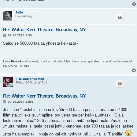
JaSu
Drive All Night
Re: Walter Kerr Theatre, Broadway, NY
V
02.12.2018 9:36
i
e
Saiko se 500000 taalaa yhdestä keikasta?
s
t
i
I was
Bruced
and battered, I couldn´t tell what I felt. I was unrecognizable to myself on the seats of
HK-Areena 8.5.2013
THE Badlands Man
Police Of Rock 'n' Roll
Re: Walter Kerr Theatre, Broadway, NY
V
02.12.2018 23:51
i
e
Jos lipun "keskihinta" on unkeväär 500 taalaa ja saliim mantuu n.1000
s
ihimistä ,nii eks suurimpiirtei tov verra tee per keikka ,ainaski "Ojalal
t
i
laskuopim mukaa" Sitä en tosiaankaa tiä mitä ne liput makso/maksaa
,mutta muistelisi täälä jossai jonku kertonee ,että 700 taalaa ja jos laskee
,että halavempiaki lippuja on kai ollu tyrkyllä ,nii ......näillä "Tiaroilla"