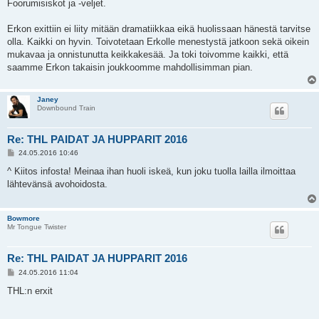
e
Foorumisiskot ja -veljet.
s
t
i
Erkon exittiin ei liity mitään dramatiikkaa eikä huolissaan hänestä tarvitse
olla. Kaikki on hyvin. Toivotetaan Erkolle menestystä jatkoon sekä oikein
mukavaa ja onnistunutta keikkakesää. Ja toki toivomme kaikki, että
saamme Erkon takaisin joukkoomme mahdollisimman pian.
Janey
Downbound Train
Re: THL PAIDAT JA HUPPARIT 2016
V
24.05.2016 10:46
i
e
^ Kiitos infosta! Meinaa ihan huoli iskeä, kun joku tuolla lailla ilmoittaa
s
lähtevänsä avohoidosta.
t
i
Bowmore
Mr Tongue Twister
Re: THL PAIDAT JA HUPPARIT 2016
V
24.05.2016 11:04
i
e
THL:n erxit
s
t
i