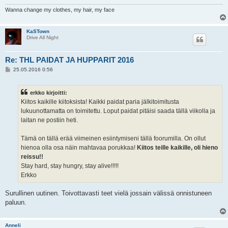
Wanna change my clothes, my hair, my face
KaSTown
Drive All Night
Re: THL PAIDAT JA HUPPARIT 2016
V
25.05.2016 0:56
i
e
s
erkko kirjoitti:
t
i
Kiitos kaikille kiitoksista! Kaikki paidat paria jälkitoimitusta
lukuunottamatta on toimitettu. Loput paidat pitäisi saada tällä viikolla ja
laitan ne postiin heti.
Tämä on tällä erää viimeinen esiintymiseni tällä foorumilla. On ollut
hienoa olla osa näin mahtavaa porukkaa!
Kiitos teille kaikille, oli hieno
reissu!!
Stay hard, stay hungry, stay alive!!!!!
Erkko
Surullinen uutinen. Toivottavasti teet vielä jossain välissä onnistuneen
paluun.
Anneli