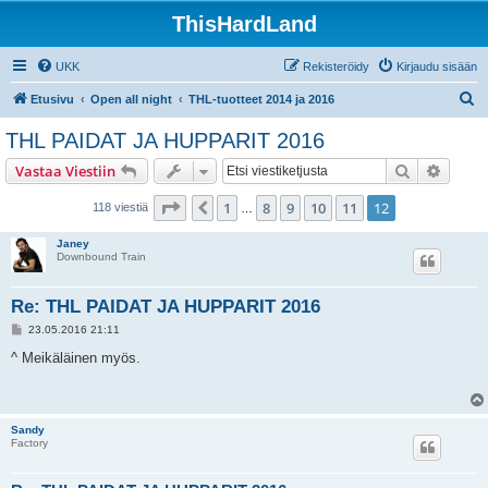
ThisHardLand
UKK
Rekisteröidy
Kirjaudu sisään
E
Etusivu
Open all night
THL-tuotteet 2014 ja 2016
t
THL PAIDAT JA HUPPARIT 2016
s
Etsi
Tarken
Vastaa Viestiin
i
Sivu
12
/
12
1
8
9
10
11
12
Edellinen
118 viestiä
…
Janey
Downbound Train
Re: THL PAIDAT JA HUPPARIT 2016
V
23.05.2016 21:11
i
e
^ Meikäläinen myös.
s
t
i
Sandy
Factory