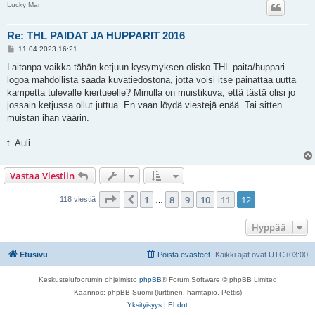
Lucky Man
Re: THL PAIDAT JA HUPPARIT 2016
V
11.04.2023 16:21
i
e
Laitanpa vaikka tähän ketjuun kysymyksen olisko THL paita/huppari
s
logoa mahdollista saada kuvatiedostona, jotta voisi itse painattaa uutta
t
i
kampetta tulevalle kiertueelle? Minulla on muistikuva, että tästä olisi jo
jossain ketjussa ollut juttua. En vaan löydä viestejä enää. Tai sitten
muistan ihan väärin.
t. Auli
Vastaa Viestiin
Sivu
12
/
12
1
8
9
10
11
12
Edellinen
118 viestiä
…
Hyppää
Etusivu
Poista evästeet
Kaikki ajat ovat
UTC+03:00
Keskustelufoorumin ohjelmisto
phpBB
® Forum Software © phpBB Limited
Käännös: phpBB Suomi (lurttinen, harritapio, Pettis)
Yksityisyys
|
Ehdot