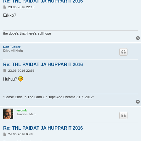
Re: THL PAIDAT JA HUPPARIT 2016
V
23.05.2016 22:13
i
e
Erkko?
s
t
i
the dope's that there's still hope
Dan Tucker
Drive All Night
Re: THL PAIDAT JA HUPPARIT 2016
V
23.05.2016 22:53
i
e
Huhuu?
s
t
i
"Loose Ends In The Land Of Hope And Dreams 31.7. 2012"
teromk
Travelin' Man
Re: THL PAIDAT JA HUPPARIT 2016
V
24.05.2016 9:48
i