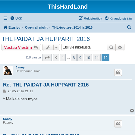
ThisHardLand
UKK
Rekisteröidy
Kirjaudu sisään
E
Etusivu
Open all night
THL-tuotteet 2014 ja 2016
t
THL PAIDAT JA HUPPARIT 2016
s
Etsi
Tarken
Vastaa Viestiin
i
Sivu
12
/
12
1
8
9
10
11
12
Edellinen
118 viestiä
…
Janey
Downbound Train
Re: THL PAIDAT JA HUPPARIT 2016
V
23.05.2016 21:11
i
e
^ Meikäläinen myös.
s
t
i
Sandy
Factory