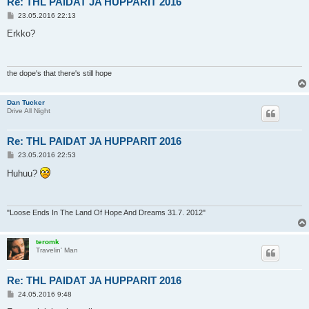
Re: THL PAIDAT JA HUPPARIT 2016
V
23.05.2016 22:13
i
e
Erkko?
s
t
i
the dope's that there's still hope
Dan Tucker
Drive All Night
Re: THL PAIDAT JA HUPPARIT 2016
V
23.05.2016 22:53
i
e
Huhuu?
s
t
i
"Loose Ends In The Land Of Hope And Dreams 31.7. 2012"
teromk
Travelin' Man
Re: THL PAIDAT JA HUPPARIT 2016
V
24.05.2016 9:48
i