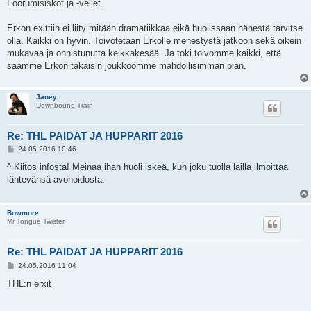
e
Foorumisiskot ja -veljet.
s
t
i
Erkon exittiin ei liity mitään dramatiikkaa eikä huolissaan hänestä tarvitse
olla. Kaikki on hyvin. Toivotetaan Erkolle menestystä jatkoon sekä oikein
mukavaa ja onnistunutta keikkakesää. Ja toki toivomme kaikki, että
saamme Erkon takaisin joukkoomme mahdollisimman pian.
Janey
Downbound Train
Re: THL PAIDAT JA HUPPARIT 2016
V
24.05.2016 10:46
i
e
^ Kiitos infosta! Meinaa ihan huoli iskeä, kun joku tuolla lailla ilmoittaa
s
lähtevänsä avohoidosta.
t
i
Bowmore
Mr Tongue Twister
Re: THL PAIDAT JA HUPPARIT 2016
V
24.05.2016 11:04
i
e
THL:n erxit
s
t
i