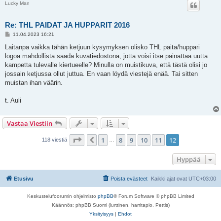
Lucky Man
Re: THL PAIDAT JA HUPPARIT 2016
V
11.04.2023 16:21
i
e
Laitanpa vaikka tähän ketjuun kysymyksen olisko THL paita/huppari
s
logoa mahdollista saada kuvatiedostona, jotta voisi itse painattaa uutta
t
i
kampetta tulevalle kiertueelle? Minulla on muistikuva, että tästä olisi jo
jossain ketjussa ollut juttua. En vaan löydä viestejä enää. Tai sitten
muistan ihan väärin.
t. Auli
Vastaa Viestiin
Sivu
12
/
12
1
8
9
10
11
12
Edellinen
118 viestiä
…
Hyppää
Etusivu
Poista evästeet
Kaikki ajat ovat
UTC+03:00
Keskustelufoorumin ohjelmisto
phpBB
® Forum Software © phpBB Limited
Käännös: phpBB Suomi (lurttinen, harritapio, Pettis)
Yksityisyys
|
Ehdot