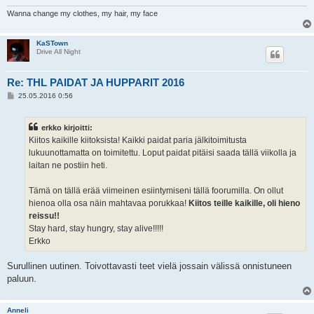
Wanna change my clothes, my hair, my face
KaSTown
Drive All Night
Re: THL PAIDAT JA HUPPARIT 2016
V
25.05.2016 0:56
i
e
s
erkko kirjoitti:
t
i
Kiitos kaikille kiitoksista! Kaikki paidat paria jälkitoimitusta
lukuunottamatta on toimitettu. Loput paidat pitäisi saada tällä viikolla ja
laitan ne postiin heti.
Tämä on tällä erää viimeinen esiintymiseni tällä foorumilla. On ollut
hienoa olla osa näin mahtavaa porukkaa!
Kiitos teille kaikille, oli hieno
reissu!!
Stay hard, stay hungry, stay alive!!!!!
Erkko
Surullinen uutinen. Toivottavasti teet vielä jossain välissä onnistuneen
paluun.
Anneli