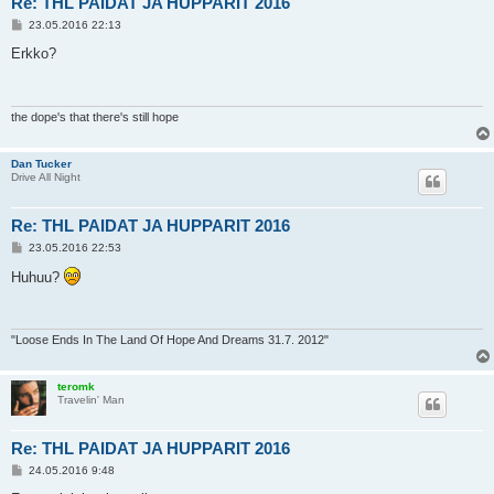
Re: THL PAIDAT JA HUPPARIT 2016
V
23.05.2016 22:13
i
e
Erkko?
s
t
i
the dope's that there's still hope
Dan Tucker
Drive All Night
Re: THL PAIDAT JA HUPPARIT 2016
V
23.05.2016 22:53
i
e
Huhuu?
s
t
i
"Loose Ends In The Land Of Hope And Dreams 31.7. 2012"
teromk
Travelin' Man
Re: THL PAIDAT JA HUPPARIT 2016
V
24.05.2016 9:48
i