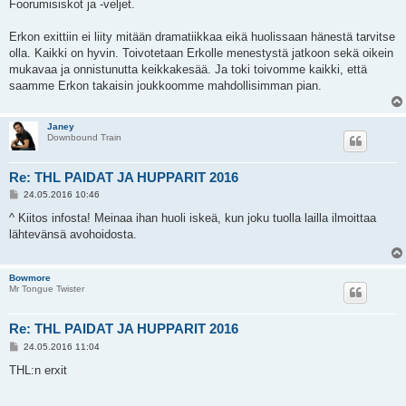
e
Foorumisiskot ja -veljet.
s
t
i
Erkon exittiin ei liity mitään dramatiikkaa eikä huolissaan hänestä tarvitse
olla. Kaikki on hyvin. Toivotetaan Erkolle menestystä jatkoon sekä oikein
mukavaa ja onnistunutta keikkakesää. Ja toki toivomme kaikki, että
saamme Erkon takaisin joukkoomme mahdollisimman pian.
Janey
Downbound Train
Re: THL PAIDAT JA HUPPARIT 2016
V
24.05.2016 10:46
i
e
^ Kiitos infosta! Meinaa ihan huoli iskeä, kun joku tuolla lailla ilmoittaa
s
lähtevänsä avohoidosta.
t
i
Bowmore
Mr Tongue Twister
Re: THL PAIDAT JA HUPPARIT 2016
V
24.05.2016 11:04
i
e
THL:n erxit
s
t
i