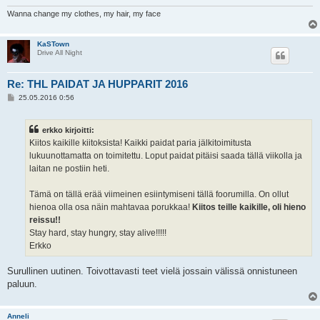
Wanna change my clothes, my hair, my face
KaSTown
Drive All Night
Re: THL PAIDAT JA HUPPARIT 2016
V
25.05.2016 0:56
i
e
s
erkko kirjoitti:
t
i
Kiitos kaikille kiitoksista! Kaikki paidat paria jälkitoimitusta
lukuunottamatta on toimitettu. Loput paidat pitäisi saada tällä viikolla ja
laitan ne postiin heti.
Tämä on tällä erää viimeinen esiintymiseni tällä foorumilla. On ollut
hienoa olla osa näin mahtavaa porukkaa!
Kiitos teille kaikille, oli hieno
reissu!!
Stay hard, stay hungry, stay alive!!!!!
Erkko
Surullinen uutinen. Toivottavasti teet vielä jossain välissä onnistuneen
paluun.
Anneli