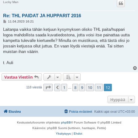
Lucky Man
Re: THL PAIDAT JA HUPPARIT 2016
V
11.04.2023 16:21
i
e
Laitanpa vaikka tähän ketjuun kysymyksen olisko THL paita/huppari
s
logoa mahdollista saada kuvatiedostona, jotta voisi itse painattaa uutta
t
i
kampetta tulevalle kiertueelle? Minulla on muistikuva, että tästä olisi jo
jossain ketjussa ollut juttua. En vaan löydä viestejä enää. Tai sitten
muistan ihan väärin.
t. Auli
Vastaa Viestiin
Sivu
12
/
12
1
8
9
10
11
12
Edellinen
118 viestiä
…
Hyppää
Etusivu
Poista evästeet
Kaikki ajat ovat
UTC+03:00
Keskustelufoorumin ohjelmisto
phpBB
® Forum Software © phpBB Limited
Käännös: phpBB Suomi (lurttinen, harritapio, Pettis)
Yksityisyys
|
Ehdot