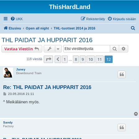
ThisHardLand
UKK
Rekisteröidy
Kirjaudu sisään
E
Etusivu
Open all night
THL-tuotteet 2014 ja 2016
t
THL PAIDAT JA HUPPARIT 2016
s
Etsi
Tarken
Vastaa Viestiin
i
Sivu
12
/
12
1
8
9
10
11
12
Edellinen
118 viestiä
…
Janey
Downbound Train
Re: THL PAIDAT JA HUPPARIT 2016
V
23.05.2016 21:11
i
e
^ Meikäläinen myös.
s
t
i
Sandy
Factory