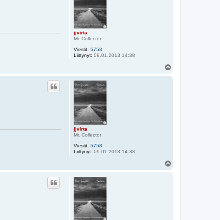
jjvirta
Mr. Collector
Viestit:
5758
Liittynyt:
09.01.2013 14:38
Y
l
ö
s
jjvirta
Mr. Collector
Viestit:
5758
Liittynyt:
09.01.2013 14:38
Y
l
ö
s