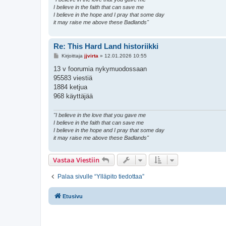
I believe in the faith that can save me
I believe in the hope and I pray that some day
it may raise me above these Badlands"
Re: This Hard Land historiikki
V
Kirjoittaja
jjvirta
»
12.01.2026 10:55
i
e
13 v foorumia nykymuodossaan
s
95583 viestiä
t
i
1884 ketjua
968 käyttäjää
"I believe in the love that you gave me
I believe in the faith that can save me
I believe in the hope and I pray that some day
it may raise me above these Badlands"
Vastaa Viestiin
Palaa sivulle “Ylläpito tiedottaa”
Etusivu