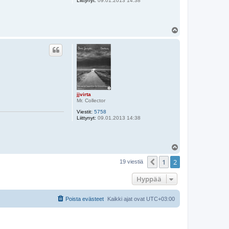
Liittynyt:
09.01.2013 14:38
Y
l
ö
s
jjvirta
Mr. Collector
Viestit:
5758
Liittynyt:
09.01.2013 14:38
Y
l
1
2
ö
Edellinen
19 viestiä
s
Hyppää
Poista evästeet
Kaikki ajat ovat
UTC+03:00