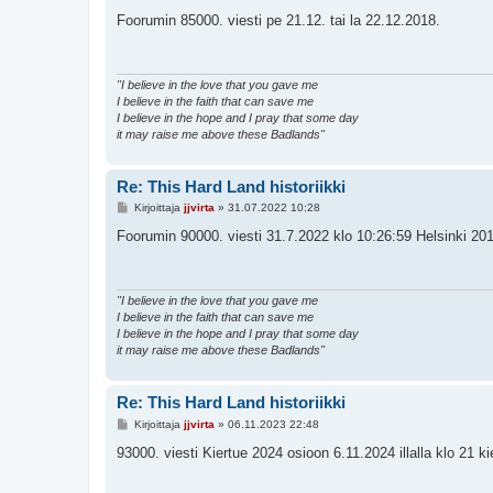
i
e
Foorumin 85000. viesti pe 21.12. tai la 22.12.2018.
s
t
i
"I believe in the love that you gave me
I believe in the faith that can save me
I believe in the hope and I pray that some day
it may raise me above these Badlands"
Re: This Hard Land historiikki
V
Kirjoittaja
jjvirta
»
31.07.2022 10:28
i
e
Foorumin 90000. viesti 31.7.2022 klo 10:26:59 Helsinki 201
s
t
i
"I believe in the love that you gave me
I believe in the faith that can save me
I believe in the hope and I pray that some day
it may raise me above these Badlands"
Re: This Hard Land historiikki
V
Kirjoittaja
jjvirta
»
06.11.2023 22:48
i
e
93000. viesti Kiertue 2024 osioon 6.11.2024 illalla klo 21 ki
s
t
i