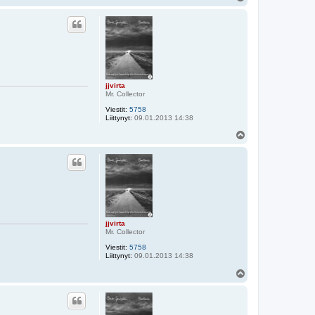
l
ö
s
jjvirta
Mr. Collector
Viestit:
5758
Liittynyt:
09.01.2013 14:38
Y
l
ö
s
jjvirta
Mr. Collector
Viestit:
5758
Liittynyt:
09.01.2013 14:38
Y
l
ö
s