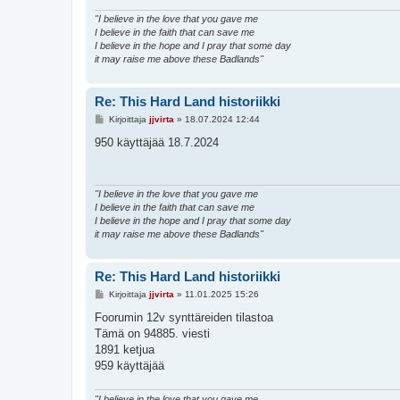
"I believe in the love that you gave me
I believe in the faith that can save me
I believe in the hope and I pray that some day
it may raise me above these Badlands"
Re: This Hard Land historiikki
V
Kirjoittaja
jjvirta
»
18.07.2024 12:44
i
e
950 käyttäjää 18.7.2024
s
t
i
"I believe in the love that you gave me
I believe in the faith that can save me
I believe in the hope and I pray that some day
it may raise me above these Badlands"
Re: This Hard Land historiikki
V
Kirjoittaja
jjvirta
»
11.01.2025 15:26
i
e
Foorumin 12v synttäreiden tilastoa
s
Tämä on 94885. viesti
t
i
1891 ketjua
959 käyttäjää
"I believe in the love that you gave me