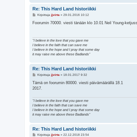
Re: This Hard Land historiikki
V
Kirjoittaja
jjvirta
»
29.01.2016 10:12
i
e
Foorumin 70000. viesti tänään klo 10.01 Neil Young-ketjus
s
t
i
"I believe in the love that you gave me
I believe in the faith that can save me
I believe in the hope and I pray that some day
it may raise me above these Badlands"
Re: This Hard Land historiikki
V
Kirjoittaja
jjvirta
»
18.01.2017 9:32
i
e
Tämä on foorumin 80000. viesti päivämäärällä 18.1
s
2017.
t
i
"I believe in the love that you gave me
I believe in the faith that can save me
I believe in the hope and I pray that some day
it may raise me above these Badlands"
Re: This Hard Land historiikki
V
Kirjoittaja
jjvirta
»
22.12.2018 23:54