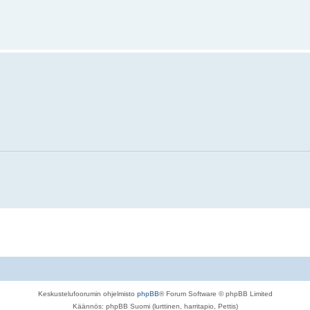
Keskustelufoorumin ohjelmisto
phpBB
® Forum Software © phpBB Limited
Käännös: phpBB Suomi (lurttinen, harritapio, Pettis)