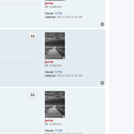
jjvirta
Mr. Collector
Viestit:
5758
Liittynyt:
09.01.2013 14:38
Y
l
ö
s
jjvirta
Mr. Collector
Viestit:
5758
Liittynyt:
09.01.2013 14:38
Y
l
ö
s
jjvirta
Mr. Collector
Viestit:
5758