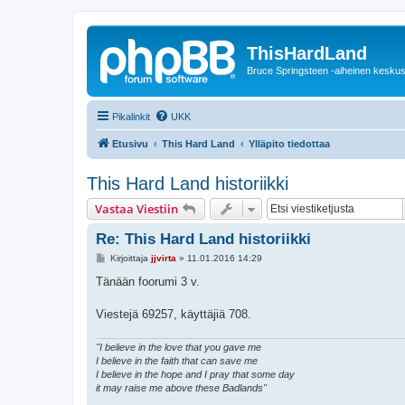
ThisHardLand
Bruce Springsteen -aiheinen keskus
Pikalinkit
UKK
Etusivu
This Hard Land
Ylläpito tiedottaa
This Hard Land historiikki
Vastaa Viestiin
Re: This Hard Land historiikki
V
Kirjoittaja
jjvirta
»
11.01.2016 14:29
i
e
Tänään foorumi 3 v.
s
t
i
Viestejä 69257, käyttäjiä 708.
"I believe in the love that you gave me
I believe in the faith that can save me
I believe in the hope and I pray that some day
it may raise me above these Badlands"