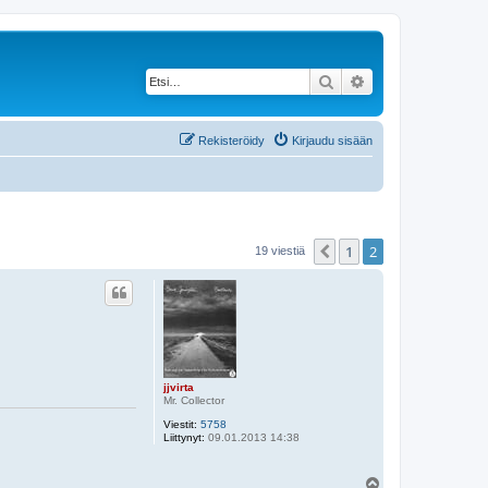
Etsi
Tarkennettu haku
Rekisteröidy
Kirjaudu sisään
1
2
Edellinen
19 viestiä
jjvirta
Mr. Collector
Viestit:
5758
Liittynyt:
09.01.2013 14:38
Y