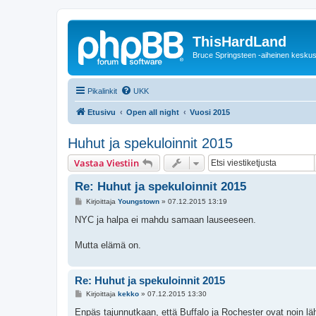
ThisHardLand
Bruce Springsteen -aiheinen keskus
Pikalinkit
UKK
Etusivu
Open all night
Vuosi 2015
Huhut ja spekuloinnit 2015
Vastaa Viestiin
Re: Huhut ja spekuloinnit 2015
V
Kirjoittaja
Youngstown
»
07.12.2015 13:19
i
e
NYC ja halpa ei mahdu samaan lauseeseen.
s
t
i
Mutta elämä on.
Re: Huhut ja spekuloinnit 2015
V
Kirjoittaja
kekko
»
07.12.2015 13:30
i
e
Enpäs tajunnutkaan, että Buffalo ja Rochester ovat noin lähe