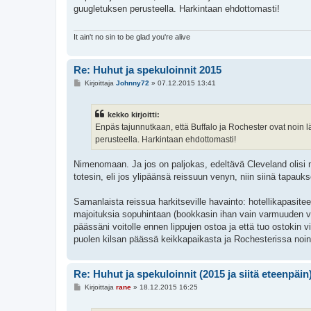
s
guugletuksen perusteella. Harkintaan ehdottomasti!
t
i
It ain't no sin to be glad you're alive
Re: Huhut ja spekuloinnit 2015
V
Kirjoittaja
Johnny72
»
07.12.2015 13:41
i
e
s
kekko kirjoitti:
t
i
Enpäs tajunnutkaan, että Buffalo ja Rochester ovat noin lä
perusteella. Harkintaan ehdottomasti!
Nimenomaan. Ja jos on paljokas, edeltävä Cleveland olisi my
totesin, eli jos ylipäänsä reissuun venyn, niin siinä tapauk
Samanlaista reissua harkitseville havainto: hotellikapasitee
majoituksia sopuhintaan (bookkasin ihan vain varmuuden vuok
päässäni voitolle ennen lippujen ostoa ja että tuo ostokin v
puolen kilsan päässä keikkapaikasta ja Rochesterissa noin
Re: Huhut ja spekuloinnit (2015 ja siitä eteenpäin
V
Kirjoittaja
rane
»
18.12.2015 16:25
i
e