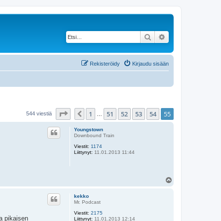
Etsi
Tarkennettu haku
Rekisteröidy
Kirjaudu sisään
Sivu
55
/
55
1
51
52
53
54
55
Edellinen
544 viestiä
…
Youngstown
Downbound Train
Viestit:
1174
Liittynyt:
11.01.2013 11:44
Y
l
ö
kekko
s
Mr. Podcast
Viestit:
2175
ta pikaisen
Liittynyt:
11.01.2013 12:14