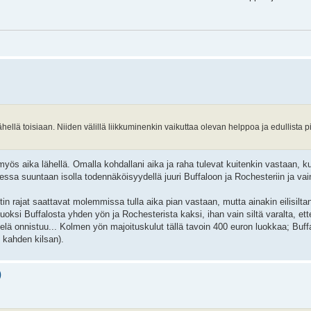
hellä toisiaan. Niiden välillä liikkuminenkin vaikuttaa olevan helppoa ja edullista
ös aika lähellä. Omalla kohdallani aika ja raha tulevat kuitenkin vastaan, kut
sessa suuntaan isolla todennäköisyydellä juuri Buffaloon ja Rochesteriin ja vain
tin rajat saattavat molemmissa tulla aika pian vastaan, mutta ainakin eilisiltan
si Buffalosta yhden yön ja Rochesterista kaksi, ihan vain siltä varalta, ette
ielä onnistuu... Kolmen yön majoituskulut tällä tavoin 400 euron luokkaa; Buffa
 kahden kilsan).
)