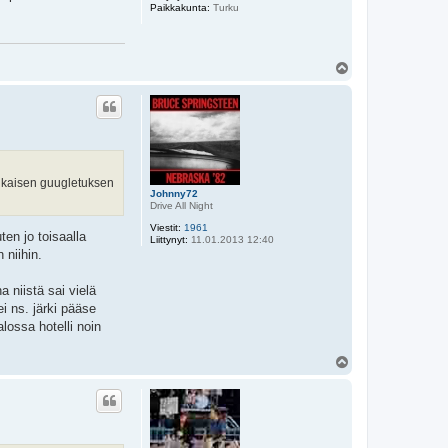
Paikkakunta:
Turku
Y
l
ö
s
 pikaisen guugletuksen
Johnny72
Drive All Night
Viestit:
1961
en jo toisaalla
Liittynyt:
11.01.2013 12:40
 niihin.
a niistä sai vielä
i ns. järki pääse
lossa hotelli noin
Y
l
ö
s