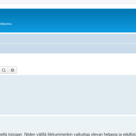
telusivu
Etsi
Tarkennettu haku
llä toisiaan. Niiden välillä liikkuminenkin vaikuttaa olevan helppoa ja edullis