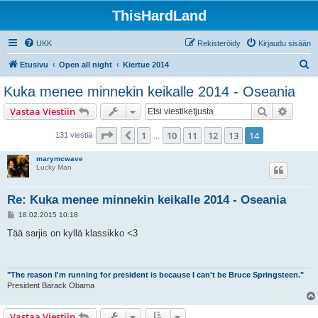
ThisHardLand
UKK
Rekisteröidy
Kirjaudu sisään
E
Etusivu
Open all night
Kiertue 2014
t
Kuka menee minnekin keikalle 2014 - Oseania
s
Etsi
Tarken
Vastaa Viestiin
i
Sivu
14
/
14
1
10
11
12
13
14
Edellinen
131 viestiä
…
marymcwave
Lucky Man
Re: Kuka menee minnekin keikalle 2014 - Oseania
V
18.02.2015 10:18
i
e
Tää sarjis on kyllä klassikko <3
s
t
i
"The reason I'm running for president is because I can't be Bruce Springsteen."
President Barack Obama
Vastaa Viestiin