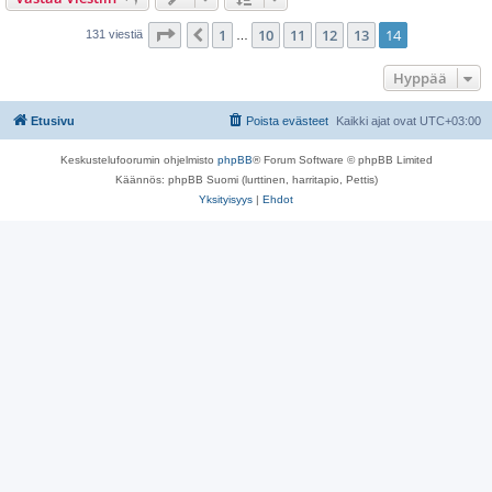
Sivu
14
/
14
1
10
11
12
13
14
Edellinen
131 viestiä
…
Hyppää
Etusivu
Poista evästeet
Kaikki ajat ovat
UTC+03:00
Keskustelufoorumin ohjelmisto
phpBB
® Forum Software © phpBB Limited
Käännös: phpBB Suomi (lurttinen, harritapio, Pettis)
Yksityisyys
|
Ehdot