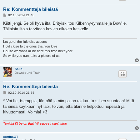
Re: Kommentteja bileistä
V
02.10.2014 21:48
i
e
Kiitti jengi. Se oli hyvä ilta. Erityiskiitos Kilkenny-ryhmälle ja Bow'lle.
s
Tällaisia iltoja tarvitaan kovien aikojen keskelle.
t
i
Let go of the little distractions
Hold close to the ones that you love
Cause we won't all be here this time next year
So while you can, take a picture of us
Salla
Downbound Train
Re: Kommentteja bileistä
V
02.10.2014 21:55
i
e
^ Voi Ile, tsemppiä, lämpöä ja niin paljon rakkautta siihen suuntaan! Mitä
s
tahansa käytkään nyt läpi, toivon, että tilanne helpottuu nopeasti ja
t
i
kivuttomasti. Voimia! <3
Tonight I'll be on that hill 'cause I can't stop
cortinaGT