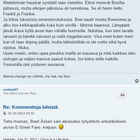
Mielettömän hauskat synttärit taas vietettiin. Etkot menivät Bow'lta
t
i
pätiessä, mutta etkojen jatkoissa oli tunnelmaa. Se oli hieno hetki,
Frankit ja Frankie.
Ja kiitos lukuisista onnentoivotuksista. Bow nautti monta Bowmorea ja
alku itse keikkapaikalla kului kuin siivillä - lähinnä baarissa. Lämppärit
jäivät ikävä kyllä aivan liian vähälle huomiolle. Nolottaa, kun tieni lavalle
raivasin ja bändiä vaivasin ja vielä stagedaivasin. Visa meni kuten meni
kun oli taas doping päällä, mutta tärkeintähän ei ole voitto eikä hyvä
sijoitus. Muka.
Usein mietin, miten upea porukka meillä on kasassa ja mitä kaikkea olen
siskojen ja veljien kanssa saanut kokea. Iso kiitos teille kaikille.
Foorumilla olet ystävien seurassa.
Wanna change my clothes, my hair, my face
cortinaGT
The Wind and the Rain
Re: Kommentteja bileistä
V
01.10.2014 23:32
i
e
Totta mooses, Bow! Äsken sain aikaiseksi lyhyehkön enkankielisen
s
arvion E-Street Fans -ketjuun.
t
i
Helsinki, July 31, 2012 - Once in a Life-time