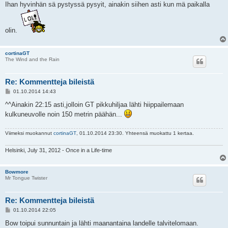
Ihan hyvinhän sä pystyssä pysyit, ainakin siihen asti kun mä paikalla
olin.
cortinaGT
The Wind and the Rain
Re: Kommentteja bileistä
V
01.10.2014 14:43
i
e
^^Ainakin 22:15 asti,jolloin GT pikkuhiljaa lähti hiippailemaan
s
kulkuneuvolle noin 150 metrin päähän...
t
i
Viimeksi muokannut
cortinaGT
, 01.10.2014 23:30. Yhteensä muokattu 1 kertaa.
Helsinki, July 31, 2012 - Once in a Life-time
Bowmore
Mr Tongue Twister
Re: Kommentteja bileistä
V
01.10.2014 22:05
i
e
Bow toipui sunnuntain ja lähti maanantaina landelle talvitelomaan.
s