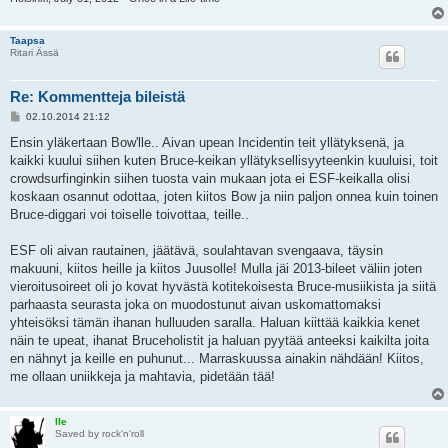
Taapsa
Ritari Ässä
Re: Kommentteja bileistä
V
02.10.2014 21:12
i
e
Ensin yläkertaan Bow'lle.. Aivan upean Incidentin teit yllätyksenä, ja
s
kaikki kuului siihen kuten Bruce-keikan yllätyksellisyyteenkin kuuluisi, toit
t
i
crowdsurfinginkin siihen tuosta vain mukaan jota ei ESF-keikalla olisi
koskaan osannut odottaa, joten kiitos Bow ja niin paljon onnea kuin toinen
Bruce-diggari voi toiselle toivottaa, teille..
ESF oli aivan rautainen, jäätävä, soulahtavan svengaava, täysin
makuuni, kiitos heille ja kiitos Juusolle! Mulla jäi 2013-bileet väliin joten
vieroitusoireet oli jo kovat hyvästä kotitekoisesta Bruce-musiikista ja siitä
parhaasta seurasta joka on muodostunut aivan uskomattomaksi
yhteisöksi tämän ihanan hulluuden saralla. Haluan kiittää kaikkia kenet
näin te upeat, ihanat Bruceholistit ja haluan pyytää anteeksi kaikilta joita
en nähnyt ja keille en puhunut... Marraskuussa ainakin nähdään! Kiitos,
me ollaan uniikkeja ja mahtavia, pidetään tää!
Ile
Saved by rock'n'roll