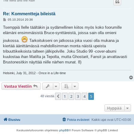
The Wind and the Rain
Re: Kommentteja bileistä
V
05.10.2014 20:36
i
e
Tsemppiä Ilelle täältäkin ja sydämellinen kiitos myös koko foorumille
s
elämäni ensimmäisistä Bruce-synttäreistä, joissa sain olla omieni
t
i
joukossa.
Tarkoitukseni on jatkossa joka vuosi olla mukana ja
kiertää äänittämässä mahdollisimman monta näistä upeista
tribuuttikeikoista talteen jälkipolville. Joku Studio 99 -cover-abumi
kuulostaa ihan Matilta ja Tepolta, mutta Ghostarit, Fansit ja arvattavasti
Brustonesitkin näyttää niille närhen munat. 8)
Helsinki, July 31, 2012 - Once in a Life-time
Vastaa Viestiin
1
2
3
4
5
Edellinen
48 viestiä
Hyppää
Etusivu
Poista evästeet
Kaikki ajat ovat
UTC+03:00
Keskustelufoorumin ohjelmisto
phpBB
® Forum Software © phpBB Limited