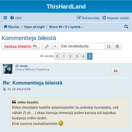
ThisHardLand
UKK
Rekisteröidy
Kirjaudu sisään
E
Etusivu
Open all night
Bruce 60 + 5 v synttäribileet la 27.9.2014 Kuudes Linja, Helsinki
t
Kommentteja bileistä
s
Etsi
Tarken
Vastaa Viestiin
i
1
2
3
4
5
Edellinen
48 viestiä
41 shots
Chaos Without Prophecy
Re: Kommentteja bileistä
V
01.10.2014 9:56
i
e
s
erkko kirjoitti:
t
i
Kiitos minultakin kaikille asianosaisille! Ja anteeksi humalatila, veti
vähän (!) yli.... Liikaa hienoja immeisiä joiden kanssa tuli tarjottua
tuoppeja ristiin-rastiin.
Ensi vuonna rauhallisemmin