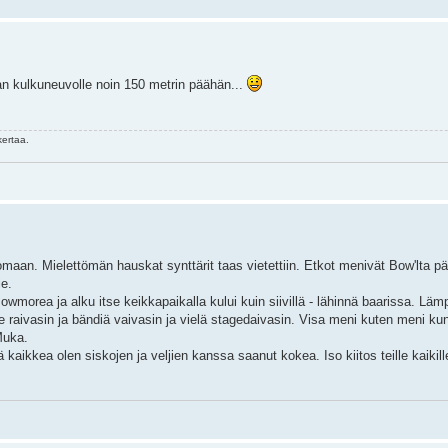
maan kulkuneuvolle noin 150 metrin päähän...
ertaa.
lomaan. Mielettömän hauskat synttärit taas vietettiin. Etkot menivät Bow'lta p
ie.
wmorea ja alku itse keikkapaikalla kului kuin siivillä - lähinnä baarissa. Lämp
lle raivasin ja bändiä vaivasin ja vielä stagedaivasin. Visa meni kuten meni ku
Muka.
aikkea olen siskojen ja veljien kanssa saanut kokea. Iso kiitos teille kaikill