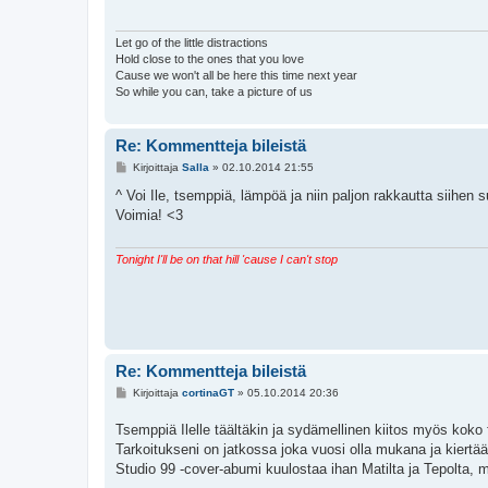
t
i
Let go of the little distractions
Hold close to the ones that you love
Cause we won't all be here this time next year
So while you can, take a picture of us
Re: Kommentteja bileistä
V
Kirjoittaja
Salla
»
02.10.2014 21:55
i
e
^ Voi Ile, tsemppiä, lämpöä ja niin paljon rakkautta siihen 
s
Voimia! <3
t
i
Tonight I'll be on that hill 'cause I can't stop
Re: Kommentteja bileistä
V
Kirjoittaja
cortinaGT
»
05.10.2014 20:36
i
e
Tsemppiä Ilelle täältäkin ja sydämellinen kiitos myös koko
s
t
Tarkoitukseni on jatkossa joka vuosi olla mukana ja kiertää
i
Studio 99 -cover-abumi kuulostaa ihan Matilta ja Tepolta, mu