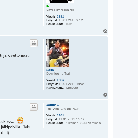
Ile
Saved by rock'n'roll
Viestit:
2382
Liittynyt:
10.01.2013 9:12
Paikkakunta:
Turku
Y
l
ö
s
i ja kivuttomasti.
Salla
Downbound Train
Viestit:
1086
Liittynyt:
13.01.2013 10:46
Paikkakunta:
Tampere
Y
l
ö
cortinaGT
s
The Wind and the Rain
Viestit:
2498
Liittynyt:
11.01.2013 15:49
 joukossa.
Paikkakunta:
Kiikoinen, Suur-Vammala
älkipolville. Joku
at. 8)