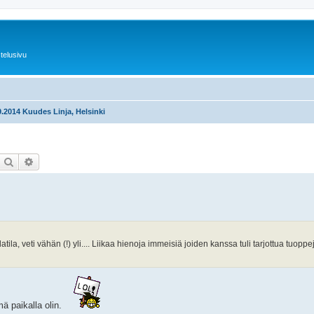
telusivu
.9.2014 Kuudes Linja, Helsinki
Etsi
Tarkennettu haku
ila, veti vähän (!) yli.... Liikaa hienoja immeisiä joiden kanssa tuli tarjottua tuoppeja
ä paikalla olin.