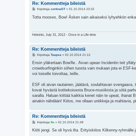
Re: Kommentteja bileistä
V
Kirjoittaja
cortinaGT
»
01.10.2014 23:32
i
e
Totta mooses, Bow! Äsken sain aikaiseksi lyhyehkön enkan
s
t
i
Helsinki, July 31, 2012 - Once in a Life-time
Re: Kommentteja bileistä
V
Kirjoittaja
Taapsa
»
02.10.2014 21:12
i
e
Ensin yläkertaan Bow'lle.. Aivan upean Incidentin teit ylläty
s
crowdsurfinginkin siihen tuosta vain mukaan jota ei ESF-kei
t
i
voi toiselle toivottaa, teille..
ESF oli aivan rautainen, jäätävä, soulahtavan svengaava, täys
kovat hyvästä kotitekoisesta Bruce-musiikista ja siitä p
saralla. Haluan kiittää kaikkia kenet näin te upeat, ihanat 
ainakin nähdään! Kiitos, me ollaan uniikkeja ja mahtavia, p
Re: Kommentteja bileistä
V
Kirjoittaja
Ile
»
02.10.2014 21:48
i
e
Kiitti jengi. Se oli hyvä ilta. Erityiskiitos Kilkenny-ryhmälle 
s