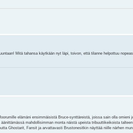
suuntaan! Mitä tahansa käytkään nyt läpi, toivon, että tilanne helpottuu nopeast
 foorumille elämäni ensimmäisistä Bruce-synttäreistä, joissa sain olla omieni
 äänittämässä mahdollisimman monta näistä upeista tribuuttikeikoista talteen j
tta Ghostarit, Fansit ja arvattavasti Brustonesitkin näyttää niille närhen mun