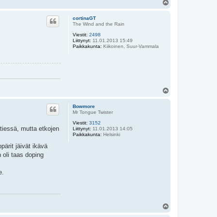
Y
l
ö
cortinaGT
s
The Wind and the Rain
Viestit:
2498
Liittynyt:
11.01.2013 15:49
Paikkakunta:
Kiikoinen, Suur-Vammala
Y
l
ö
Bowmore
s
Mr Tongue Twister
Viestit:
3152
ätiessä, mutta etkojen
Liittynyt:
11.01.2013 14:05
Paikkakunta:
Helsinki
pärit jäivät ikävä
n oli taas doping
e.
Y
l