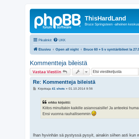
ThisHardLand
Bruce Springsteen -aiheinen keskus
Pikalinkit
UKK
Etusivu
Open all night
Bruce 60 + 5 v synttäribileet la 27
Kommentteja bileistä
Vastaa Viestiin
Re: Kommentteja bileistä
V
Kirjoittaja
41 shots
»
01.10.2014 9:56
i
e
s
erkko kirjoitti:
t
i
Kiitos minultakin kaikille asianosaisille! Ja anteeksi humalat
Ensi vuonna rauhallisemmin
Ihan hyvinhän sä pystyssä pysyit, ainakin siihen asti kun m