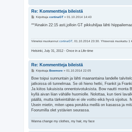
Re: Kommentteja bileistä
V
Kirjoittaja
cortinaGT
»
01.10.2014 14:43
i
e
^^Ainakin 22:15 asti,jolloin GT pikkuhiljaa lähti hiippaile
s
t
i
Viimeksi muokannut
cortinaGT
, 01.10.2014 23:30. Yhteensä muokattu 1 k
Helsinki, July 31, 2012 - Once in a Life-time
Re: Kommentteja bileistä
V
Kirjoittaja
Bowmore
»
01.10.2014 22:05
i
e
Bow toipui sunnuntain ja lähti maanantaina landelle talvite
s
jatkoissa oli tunnelmaa. Se oli hieno hetki, Frankit ja Frank
t
i
Ja kiitos lukuisista onnentoivotuksista. Bow nautti monta Bo
kyllä aivan liian vähälle huomiolle. Nolottaa, kun tieni lava
päällä, mutta tärkeintähän ei ole voitto eikä hyvä sijoitus. 
Usein mietin, miten upea porukka meillä on kasassa ja mitä k
Foorumilla olet ystävien seurassa.
Wanna change my clothes, my hair, my face