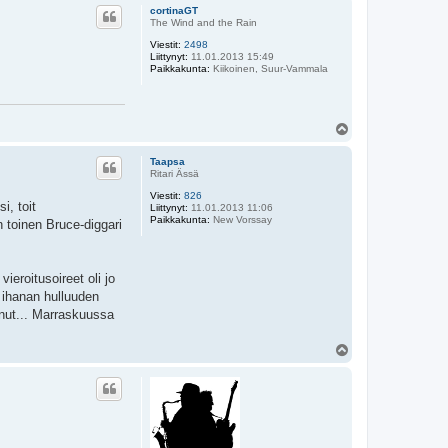
ö
cortinaGT
s
The Wind and the Rain
Viestit:
2498
Liittynyt:
11.01.2013 15:49
Paikkakunta:
Kiikoinen, Suur-Vammala
Y
l
ö
Taapsa
s
Ritari Ässä
Viestit:
826
i, toit
Liittynyt:
11.01.2013 11:06
Paikkakunta:
New Vorssay
n toinen Bruce-diggari
ieroitusoireet oli jo
 ihanan hulluuden
hunut... Marraskuussa
Y
l
ö
s