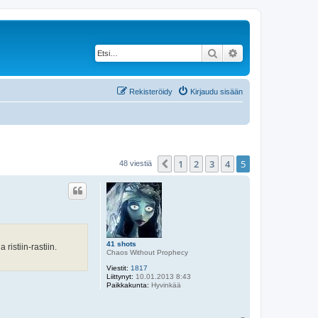
Etsi
Tarkennettu haku
Rekisteröidy
Kirjaudu sisään
1
2
3
4
5
Edellinen
48 viestiä
41 shots
 ristiin-rastiin.
Chaos Without Prophecy
Viestit:
1817
Liittynyt:
10.01.2013 8:43
Paikkakunta:
Hyvinkää