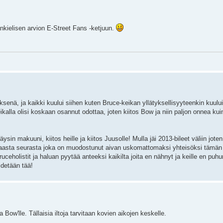
kielisen arvion E-Street Fans -ketjuun.
ksenä, ja kaikki kuului siihen kuten Bruce-keikan yllätyksellisyyteenkin kuuluis
kalla olisi koskaan osannut odottaa, joten kiitos Bow ja niin paljon onnea kui
in makuuni, kiitos heille ja kiitos Juusolle! Mulla jäi 2013-bileet väliin joten v
arhaasta seurasta joka on muodostunut aivan uskomattomaksi yhteisöksi tämän
Bruceholistit ja haluan pyytää anteeksi kaikilta joita en nähnyt ja keille en pu
idetään tää!
ja Bow'lle. Tällaisia iltoja tarvitaan kovien aikojen keskelle.