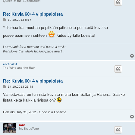
Queen of the Supermarket
Re: Kuvia 60+4 v pippaloista
V
10.10.2013 8:17
i
e
^ Turhaa kai muuttaa jo pitkään jatkuneita perinteitä kuvissa
s
t
poseeraaamisen suhteen
Kiitos Jyrkille kuvista!
i
I turn back for a moment and catch a smile
that blows this whole fucking place apart...
cortinaGT
The Wind and the Rain
Re: Kuvia 60+4 v pippaloista
V
14.10.2013 21:48
i
e
Valitettavasti en tunnista kuvista muita kuin Sallan ja Ranen... Saisko
s
listaa keitä kaikkia rivissä on?
t
i
Helsinki, July 31, 2012 - Once in a Life-time
rane
Mr. BruusTone