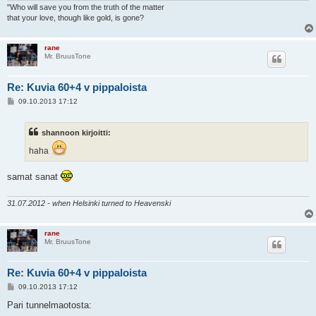
"Who will save you from the truth of the matter
that your love, though like gold, is gone?
rane
Mr. BruusTone
Re: Kuvia 60+4 v pippaloista
V
09.10.2013 17:12
i
e
s
shannoon kirjoitti:
t
i
haha
samat sanat
31.07.2012 - when Helsinki turned to Heavenski
rane
Mr. BruusTone
Re: Kuvia 60+4 v pippaloista
V
09.10.2013 17:12
i
e
Pari tunnelmaotosta:
s