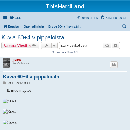
ThisHardLand
UKK
Rekisteröidy
Kirjaudu sisään
E
Etusivu
Open all night
Bruce 60v + 4 synttäribileet la 28.9.2013 Virgin Oil, Helsinki
t
Kuvia 60+4 v pippaloista
s
Etsi
Tarken
Vastaa Viestiin
i
9 viestiä • Sivu
1
/
1
jjvirta
Mr. Collector
Kuvia 60+4 v pippaloista
V
09.10.2013 9:41
i
e
THL muotinäytös
s
t
i