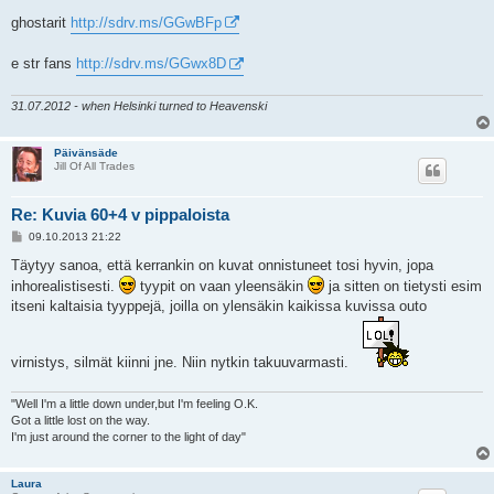
t
i
ghostarit
http://sdrv.ms/GGwBFp
e str fans
http://sdrv.ms/GGwx8D
31.07.2012 - when Helsinki turned to Heavenski
Päivänsäde
Jill Of All Trades
Re: Kuvia 60+4 v pippaloista
V
09.10.2013 21:22
i
e
Täytyy sanoa, että kerrankin on kuvat onnistuneet tosi hyvin, jopa
s
inhorealistisesti.
tyypit on vaan yleensäkin
ja sitten on tietysti esim
t
i
itseni kaltaisia tyyppejä, joilla on ylensäkin kaikissa kuvissa outo
virnistys, silmät kiinni jne. Niin nytkin takuuvarmasti.
"Well I'm a little down under,but I'm feeling O.K.
Got a little lost on the way.
I'm just around the corner to the light of day"
Laura