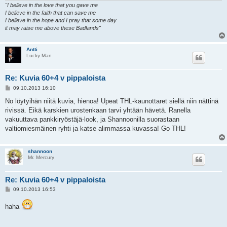
"I believe in the love that you gave me
I believe in the faith that can save me
I believe in the hope and I pray that some day
it may raise me above these Badlands"
Antti
Lucky Man
Re: Kuvia 60+4 v pippaloista
V
09.10.2013 16:10
i
e
No löytyihän niitä kuvia, hienoa! Upeat THL-kaunottaret siellä niin nättinä
s
rivissä. Eikä karskien urostenkaan tarvi yhtään hävetä. Ranella
t
i
vakuuttava pankkiryöstäjä-look, ja Shannoonilla suorastaan
valtiomiesmäinen ryhti ja katse alimmassa kuvassa! Go THL!
shannoon
Mr. Mercury
Re: Kuvia 60+4 v pippaloista
V
09.10.2013 16:53
i
e
haha
s
t
i