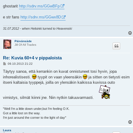
t
i
ghostarit
http://sdrv.ms/GGwBFp
e str fans
http://sdrv.ms/GGwx8D
31.07.2012 - when Helsinki turned to Heavenski
Päivänsäde
Jill Of All Trades
Re: Kuvia 60+4 v pippaloista
V
09.10.2013 21:22
i
e
Täytyy sanoa, että kerrankin on kuvat onnistuneet tosi hyvin, jopa
s
inhorealistisesti.
tyypit on vaan yleensäkin
ja sitten on tietysti esim
t
i
itseni kaltaisia tyyppejä, joilla on ylensäkin kaikissa kuvissa outo
virnistys, silmät kiinni jne. Niin nytkin takuuvarmasti.
"Well I'm a little down under,but I'm feeling O.K.
Got a little lost on the way.
I'm just around the corner to the light of day"
Laura