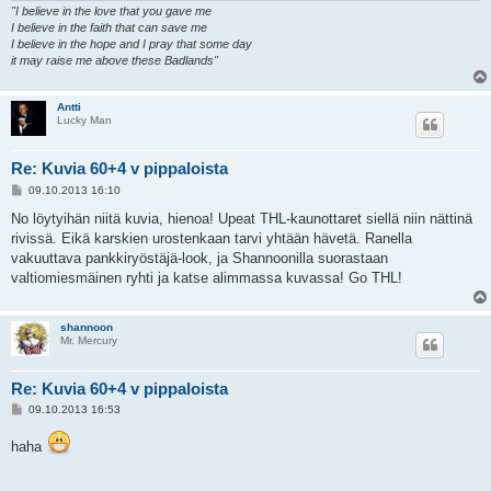
"I believe in the love that you gave me
I believe in the faith that can save me
I believe in the hope and I pray that some day
it may raise me above these Badlands"
Antti
Lucky Man
Re: Kuvia 60+4 v pippaloista
V
09.10.2013 16:10
i
e
No löytyihän niitä kuvia, hienoa! Upeat THL-kaunottaret siellä niin nättinä
s
rivissä. Eikä karskien urostenkaan tarvi yhtään hävetä. Ranella
t
i
vakuuttava pankkiryöstäjä-look, ja Shannoonilla suorastaan
valtiomiesmäinen ryhti ja katse alimmassa kuvassa! Go THL!
shannoon
Mr. Mercury
Re: Kuvia 60+4 v pippaloista
V
09.10.2013 16:53
i
e
haha
s
t
i