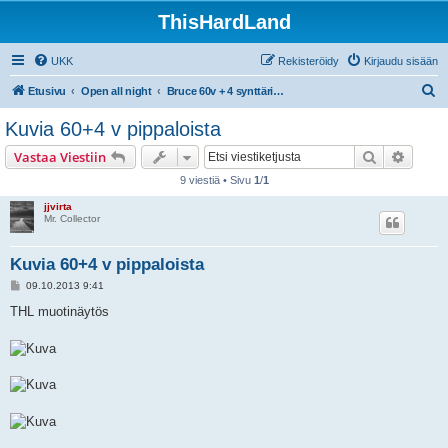
ThisHardLand
UKK
Rekisteröidy
Kirjaudu sisään
E
Etusivu
Open all night
Bruce 60v + 4 synttäribileet la 28.9.2013 Virgin Oil, Helsinki
t
Kuvia 60+4 v pippaloista
s
Etsi
Tarken
Vastaa Viestiin
i
9 viestiä • Sivu
1
/
1
jjvirta
Mr. Collector
Kuvia 60+4 v pippaloista
V
09.10.2013 9:41
i
e
THL muotinäytös
s
t
i