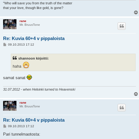
"Who will save you from the truth of the matter
that your love, though like gold, is gone?
rane
Mr. BruusTone
Re: Kuvia 60+4 v pippaloista
V
09.10.2013 17:12
i
e
s
shannoon kirjoitti:
t
i
haha
samat sanat
31.07.2012 - when Helsinki turned to Heavenski
rane
Mr. BruusTone
Re: Kuvia 60+4 v pippaloista
V
09.10.2013 17:12
i
e
Pari tunnelmaotosta:
s