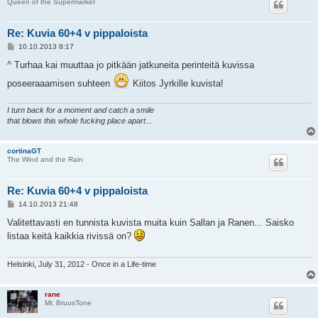
Queen of the Supermarket
Re: Kuvia 60+4 v pippaloista
V
10.10.2013 8:17
i
e
^ Turhaa kai muuttaa jo pitkään jatkuneita perinteitä kuvissa
s
t
poseeraaamisen suhteen
Kiitos Jyrkille kuvista!
i
I turn back for a moment and catch a smile
that blows this whole fucking place apart...
cortinaGT
The Wind and the Rain
Re: Kuvia 60+4 v pippaloista
V
14.10.2013 21:48
i
e
Valitettavasti en tunnista kuvista muita kuin Sallan ja Ranen... Saisko
s
listaa keitä kaikkia rivissä on?
t
i
Helsinki, July 31, 2012 - Once in a Life-time
rane
Mr. BruusTone