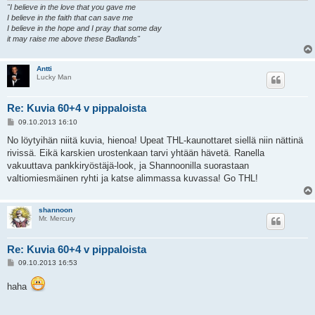
"I believe in the love that you gave me
I believe in the faith that can save me
I believe in the hope and I pray that some day
it may raise me above these Badlands"
Antti
Lucky Man
Re: Kuvia 60+4 v pippaloista
V
09.10.2013 16:10
i
e
No löytyihän niitä kuvia, hienoa! Upeat THL-kaunottaret siellä niin nättinä
s
rivissä. Eikä karskien urostenkaan tarvi yhtään hävetä. Ranella
t
i
vakuuttava pankkiryöstäjä-look, ja Shannoonilla suorastaan
valtiomiesmäinen ryhti ja katse alimmassa kuvassa! Go THL!
shannoon
Mr. Mercury
Re: Kuvia 60+4 v pippaloista
V
09.10.2013 16:53
i
e
haha
s
t
i