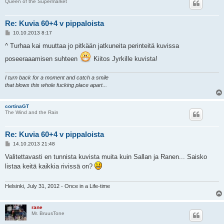
Queen of the Supermarket
Re: Kuvia 60+4 v pippaloista
V
10.10.2013 8:17
i
e
^ Turhaa kai muuttaa jo pitkään jatkuneita perinteitä kuvissa
s
t
poseeraaamisen suhteen
Kiitos Jyrkille kuvista!
i
I turn back for a moment and catch a smile
that blows this whole fucking place apart...
cortinaGT
The Wind and the Rain
Re: Kuvia 60+4 v pippaloista
V
14.10.2013 21:48
i
e
Valitettavasti en tunnista kuvista muita kuin Sallan ja Ranen... Saisko
s
listaa keitä kaikkia rivissä on?
t
i
Helsinki, July 31, 2012 - Once in a Life-time
rane
Mr. BruusTone