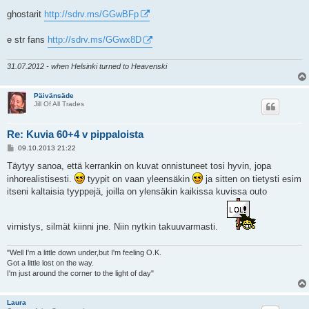
t
i
ghostarit
http://sdrv.ms/GGwBFp
e str fans
http://sdrv.ms/GGwx8D
31.07.2012 - when Helsinki turned to Heavenski
Päivänsäde
Jill Of All Trades
Re: Kuvia 60+4 v pippaloista
V
09.10.2013 21:22
i
e
Täytyy sanoa, että kerrankin on kuvat onnistuneet tosi hyvin, jopa
s
inhorealistisesti.
tyypit on vaan yleensäkin
ja sitten on tietysti esim
t
i
itseni kaltaisia tyyppejä, joilla on ylensäkin kaikissa kuvissa outo
virnistys, silmät kiinni jne. Niin nytkin takuuvarmasti.
"Well I'm a little down under,but I'm feeling O.K.
Got a little lost on the way.
I'm just around the corner to the light of day"
Laura