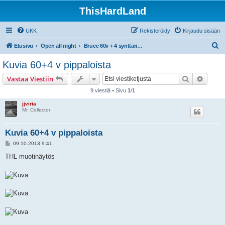
ThisHardLand
UKK
Rekisteröidy
Kirjaudu sisään
E
Etusivu
Open all night
Bruce 60v + 4 synttäribileet la 28.9.2013 Virgin Oil, Helsinki
t
Kuvia 60+4 v pippaloista
s
Etsi
Tarken
Vastaa Viestiin
i
9 viestiä • Sivu
1
/
1
jjvirta
Mr. Collector
Kuvia 60+4 v pippaloista
V
09.10.2013 9:41
i
e
THL muotinäytös
s
t
i