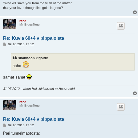
"Who will save you from the truth of the matter
that your love, though like gold, is gone?
rane
Mr. BruusTone
Re: Kuvia 60+4 v pippaloista
V
09.10.2013 17:12
i
e
s
shannoon kirjoitti:
t
i
haha
samat sanat
31.07.2012 - when Helsinki turned to Heavenski
rane
Mr. BruusTone
Re: Kuvia 60+4 v pippaloista
V
09.10.2013 17:12
i
e
Pari tunnelmaotosta:
s