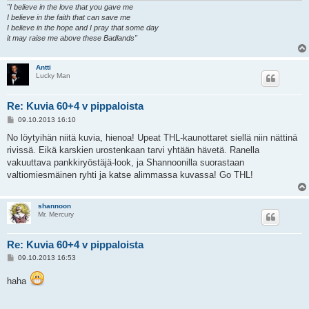
"I believe in the love that you gave me
I believe in the faith that can save me
I believe in the hope and I pray that some day
it may raise me above these Badlands"
Antti
Lucky Man
Re: Kuvia 60+4 v pippaloista
V
09.10.2013 16:10
i
e
No löytyihän niitä kuvia, hienoa! Upeat THL-kaunottaret siellä niin nättinä
s
rivissä. Eikä karskien urostenkaan tarvi yhtään hävetä. Ranella
t
i
vakuuttava pankkiryöstäjä-look, ja Shannoonilla suorastaan
valtiomiesmäinen ryhti ja katse alimmassa kuvassa! Go THL!
shannoon
Mr. Mercury
Re: Kuvia 60+4 v pippaloista
V
09.10.2013 16:53
i
e
haha
s
t
i