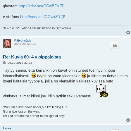
t
i
ghostarit
http://sdrv.ms/GGwBFp
e str fans
http://sdrv.ms/GGwx8D
31.07.2012 - when Helsinki turned to Heavenski
Päivänsäde
Jill Of All Trades
Re: Kuvia 60+4 v pippaloista
V
09.10.2013 21:22
i
e
Täytyy sanoa, että kerrankin on kuvat onnistuneet tosi hyvin, jopa
s
inhorealistisesti.
tyypit on vaan yleensäkin
ja sitten on tietysti esim
t
i
itseni kaltaisia tyyppejä, joilla on ylensäkin kaikissa kuvissa outo
virnistys, silmät kiinni jne. Niin nytkin takuuvarmasti.
"Well I'm a little down under,but I'm feeling O.K.
Got a little lost on the way.
I'm just around the corner to the light of day"
Laura