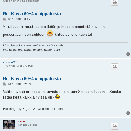
Queen of the Supermarket
Re: Kuvia 60+4 v pippaloista
V
10.10.2013 8:17
i
e
^ Turhaa kai muuttaa jo pitkään jatkuneita perinteitä kuvissa
s
t
poseeraaamisen suhteen
Kiitos Jyrkille kuvista!
i
I turn back for a moment and catch a smile
that blows this whole fucking place apart...
cortinaGT
The Wind and the Rain
Re: Kuvia 60+4 v pippaloista
V
14.10.2013 21:48
i
e
Valitettavasti en tunnista kuvista muita kuin Sallan ja Ranen... Saisko
s
listaa keitä kaikkia rivissä on?
t
i
Helsinki, July 31, 2012 - Once in a Life-time
rane
Mr. BruusTone