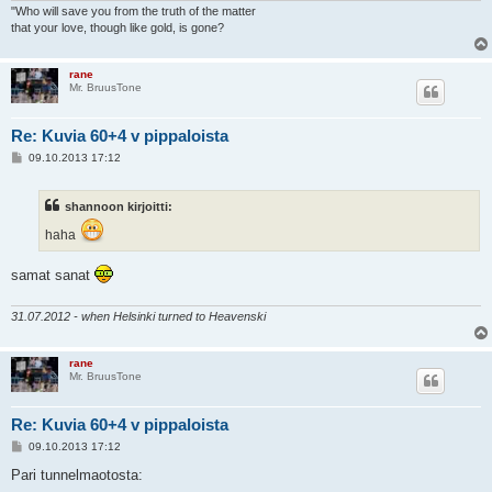
"Who will save you from the truth of the matter
that your love, though like gold, is gone?
rane
Mr. BruusTone
Re: Kuvia 60+4 v pippaloista
V
09.10.2013 17:12
i
e
s
shannoon kirjoitti:
t
i
haha
samat sanat
31.07.2012 - when Helsinki turned to Heavenski
rane
Mr. BruusTone
Re: Kuvia 60+4 v pippaloista
V
09.10.2013 17:12
i
e
Pari tunnelmaotosta:
s