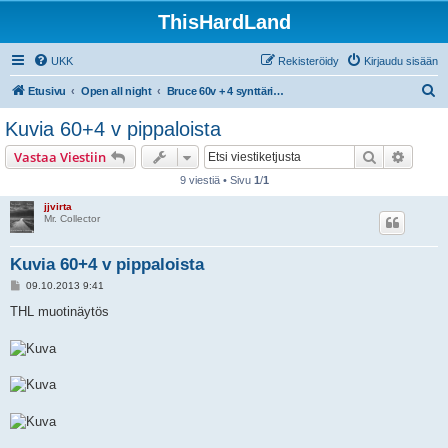
ThisHardLand
UKK
Rekisteröidy
Kirjaudu sisään
E
Etusivu
Open all night
Bruce 60v + 4 synttäribileet la 28.9.2013 Virgin Oil, Helsinki
t
Kuvia 60+4 v pippaloista
s
Etsi
Tarken
Vastaa Viestiin
i
9 viestiä • Sivu
1
/
1
jjvirta
Mr. Collector
Kuvia 60+4 v pippaloista
V
09.10.2013 9:41
i
e
THL muotinäytös
s
t
i