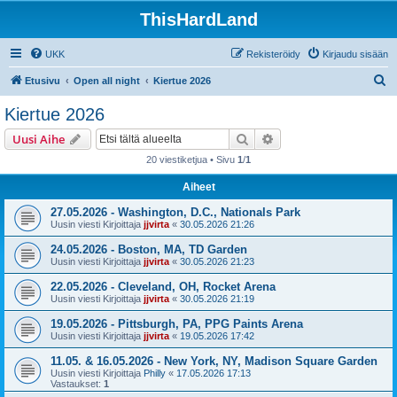
ThisHardLand
UKK
Rekisteröidy
Kirjaudu sisään
E
Etusivu
Open all night
Kiertue 2026
t
Kiertue 2026
s
Etsi
Tarkennettu haku
Uusi Aihe
i
20 viestiketjua • Sivu
1
/
1
Aiheet
27.05.2026 - Washington, D.C., Nationals Park
Uusin viesti Kirjoittaja
jjvirta
«
30.05.2026 21:26
24.05.2026 - Boston, MA, TD Garden
Uusin viesti Kirjoittaja
jjvirta
«
30.05.2026 21:23
22.05.2026 - Cleveland, OH, Rocket Arena
Uusin viesti Kirjoittaja
jjvirta
«
30.05.2026 21:19
19.05.2026 - Pittsburgh, PA, PPG Paints Arena
Uusin viesti Kirjoittaja
jjvirta
«
19.05.2026 17:42
11.05. & 16.05.2026 - New York, NY, Madison Square Garden
Uusin viesti Kirjoittaja
Philly
«
17.05.2026 17:13
Vastaukset:
1