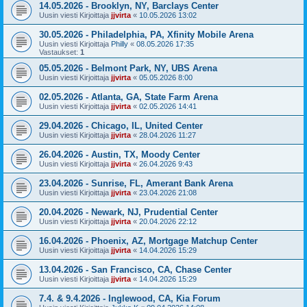
14.05.2026 - Brooklyn, NY, Barclays Center
Uusin viesti Kirjoittaja
jjvirta
«
10.05.2026 13:02
30.05.2026 - Philadelphia, PA, Xfinity Mobile Arena
Uusin viesti Kirjoittaja
Philly
«
08.05.2026 17:35
Vastaukset:
1
05.05.2026 - Belmont Park, NY, UBS Arena
Uusin viesti Kirjoittaja
jjvirta
«
05.05.2026 8:00
02.05.2026 - Atlanta, GA, State Farm Arena
Uusin viesti Kirjoittaja
jjvirta
«
02.05.2026 14:41
29.04.2026 - Chicago, IL, United Center
Uusin viesti Kirjoittaja
jjvirta
«
28.04.2026 11:27
26.04.2026 - Austin, TX, Moody Center
Uusin viesti Kirjoittaja
jjvirta
«
26.04.2026 9:43
23.04.2026 - Sunrise, FL, Amerant Bank Arena
Uusin viesti Kirjoittaja
jjvirta
«
23.04.2026 21:08
20.04.2026 - Newark, NJ, Prudential Center
Uusin viesti Kirjoittaja
jjvirta
«
20.04.2026 22:12
16.04.2026 - Phoenix, AZ, Mortgage Matchup Center
Uusin viesti Kirjoittaja
jjvirta
«
14.04.2026 15:29
13.04.2026 - San Francisco, CA, Chase Center
Uusin viesti Kirjoittaja
jjvirta
«
14.04.2026 15:29
7.4. & 9.4.2026 - Inglewood, CA, Kia Forum