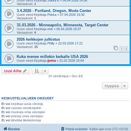
Uusin viesti Kirjoittaja
Jukka K
«
09.04.2026 14:08
Vastaukset:
1
3.4.2026 - Portland, Oregon, Moda Center
Uusin viesti Kirjoittaja
Pekka
«
07.04.2026 19:30
Vastaukset:
1
31.03.2026 - Minneapolis, Minnesota, Target Center
Uusin viesti Kirjoittaja
mrk
«
05.04.2026 19:37
Vastaukset:
4
2026 keikkojen julkistus
Uusin viesti Kirjoittaja
Philly
«
22.03.2026 17:21
Vastaukset:
15
1
2
Kuka menee millekin keikalle USA 2026
Uusin viesti Kirjoittaja
jjvirta
«
21.02.2026 15:04
Uusi Aihe
20 viestiketjua • Sivu
1
/
1
Hyppää
KESKUSTELUALUEEN OIKEUDET
Et voi
kirjoittaa uusia viestejä
Et voi
vastata viestiketjuihin
Et voi
muokata omia viestejäsi
Et voi
poistaa omia viestejäsi
Et voi
lähettää liitetiedostoja
Etusivu
Poista evästeet
Kaikki ajat ovat
UTC+03:00